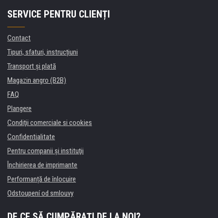
SERVICE PENTRU CLIENȚI
Contact
Tipuri, sfaturi, instrucțiuni
Transport şi plată
Magazin angro (B2B)
FAQ
Plangere
Condiţii comerciale si cookies
Confidentialitate
Pentru companii și instituţii
Închirierea de imprimante
Performanță de înlocuire
Odstoupení od smlouvy
DE CE SĂ CUMPĂRAȚI DE LA NOI?