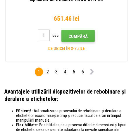
651.46 lei
buc
CUMPĂRĂ
DE OBICEI ÎN 3-7 ZILE
1
2
3
4
5
6
Avantajele utilizării dispozitivelor de rebobinare și
derulare a etichetelor:
Eficiență:
Automatizarea procesului de rebobinare și derulare a
etichetelor economisește timp și reduce riscul de erori în timpul
manipulării manuale.
Flexibilitate:
Posibilitatea de a procesa diferite dimensiuni și tipuri
de etichete, ceea ce permite adaptarea la nevoile specifice ale