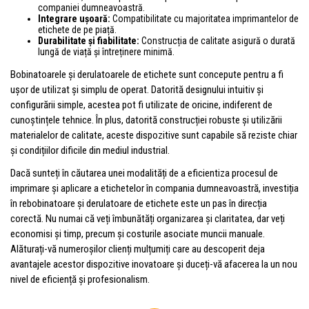
companiei dumneavoastră.
Integrare ușoară:
Compatibilitate cu majoritatea imprimantelor de
etichete de pe piață.
Durabilitate și fiabilitate:
Construcția de calitate asigură o durată
lungă de viață și întreținere minimă.
Bobinatoarele și derulatoarele de etichete sunt concepute pentru a fi
ușor de utilizat și simplu de operat. Datorită designului intuitiv și
configurării simple, acestea pot fi utilizate de oricine, indiferent de
cunoștințele tehnice. În plus, datorită construcției robuste și utilizării
materialelor de calitate, aceste dispozitive sunt capabile să reziste chiar
și condițiilor dificile din mediul industrial.
Dacă sunteți în căutarea unei modalități de a eficientiza procesul de
imprimare și aplicare a etichetelor în compania dumneavoastră, investiția
în rebobinatoare și derulatoare de etichete este un pas în direcția
corectă. Nu numai că veți îmbunătăți organizarea și claritatea, dar veți
economisi și timp, precum și costurile asociate muncii manuale.
Alăturați-vă numeroșilor clienți mulțumiți care au descoperit deja
avantajele acestor dispozitive inovatoare și duceți-vă afacerea la un nou
nivel de eficiență și profesionalism.