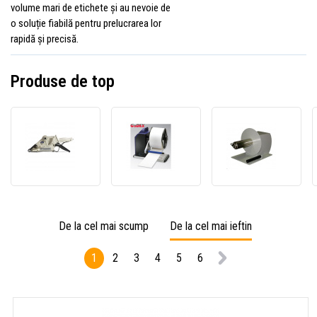
volume mari de etichete și au nevoie de
o soluție fiabilă pentru prelucrarea lor
rapidă și precisă.
Produse de top
Aplicator
Godex
UN-
de
T10
215
etichete
rebobinator
derula
TOWA
universal
univer
APN-
de
de
100
etichete
etiche
De la cel mai scump
De la cel mai ieftin
1
2
3
4
5
6