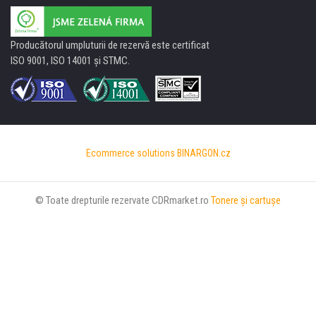
Producătorul umpluturii de rezervă este certificat
ISO 9001, ISO 14001 şi STMC.
Ecommerce solutions
BINARGON.cz
© Toate drepturile rezervate CDRmarket.ro
Tonere şi cartuşe