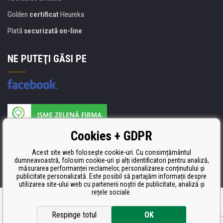
Golden
certificat
Heureka
Plată
securizată on-line
NE PUTEŢI GĂSI PE
Producătorul umpluturii de rezervă este certificat
Cookies + GDPR
ISO 9001, ISO 14001 şi STMC.
Acest site web folosește cookie-uri. Cu consimțământul
dumneavoastră, folosim cookie-uri și alți identificatori pentru analiză,
măsurarea performanței reclamelor, personalizarea conținutului și
publicitate personalizată. Este posibil să partajăm informații despre
utilizarea site-ului web cu partenerii noștri de publicitate, analiză și
rețele sociale.
Ecommerce solutions
BINARGON.cz
Respinge totul
OK