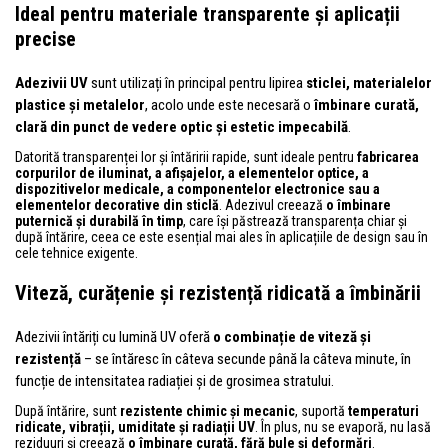
Ideal pentru materiale transparente și aplicații
precise
Adezivii UV
sunt utilizați în principal pentru lipirea
sticlei, materialelor
plastice și metalelor
, acolo unde este necesară o
îmbinare curată,
clară din punct de vedere optic și estetic impecabilă
.
Datorită transparenței lor și întăririi rapide, sunt ideale pentru
fabricarea
corpurilor de iluminat, a afișajelor, a elementelor optice, a
dispozitivelor medicale, a componentelor electronice sau a
elementelor decorative din sticlă
. Adezivul creează
o îmbinare
puternică și durabilă în timp
, care își păstrează transparența chiar și
după întărire, ceea ce este esențial mai ales în aplicațiile de design sau în
cele tehnice exigente.
Viteză, curățenie și rezistență ridicată a îmbinării
Adezivii întăriți cu lumină UV oferă
o combinație de viteză și
rezistență
– se întăresc în câteva secunde până la câteva minute, în
funcție de intensitatea radiației și de grosimea stratului.
După întărire, sunt
rezistente chimic și mecanic
, suportă
temperaturi
ridicate, vibrații, umiditate și radiații UV
. În plus, nu se evaporă, nu lasă
reziduuri și creează
o îmbinare curată, fără bule și deformări
.