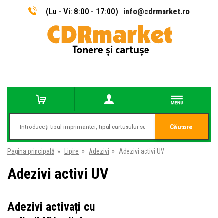
(Lu - Vi: 8:00 - 17:00)
info@cdrmarket.ro
Căutare
Pagina principală
»
Lipire
»
Adezivi
»
Adezivi activi UV
Adezivi activi UV
Adezivi activați cu