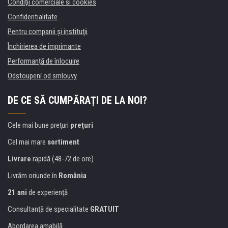
Condiţii comerciale si cookies
Confidentialitate
Pentru companii și instituţii
Închirierea de imprimante
Performanță de înlocuire
Odstoupení od smlouvy
DE CE SĂ CUMPĂRAȚI DE LA NOI?
Cele mai bune preţuri
preţuri
Cel mai mare
sortiment
Livrare
rapidă (48-72 de ore)
Livrăm oriunde în
România
21 ani
de experienţă
Consultanţă de specialitate
GRATUIT
Abordarea amabilă