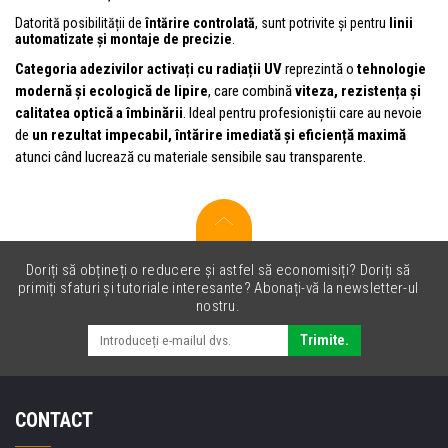
Datorită posibilității de
întărire controlată
, sunt potrivite și pentru
linii
automatizate și montaje de precizie
.
Categoria adezivilor activați cu radiații UV
reprezintă o
tehnologie
modernă și ecologică de lipire
, care combină
viteza, rezistența și
calitatea optică a îmbinării
. Ideal pentru profesioniștii care au nevoie
de
un rezultat impecabil, întărire imediată și eficiență maximă
atunci când lucrează cu materiale sensibile sau transparente.
Doriți să obțineți o reducere și astfel să economisiți? Doriți să
primiți sfaturi și tutoriale interesante? Abonați-vă la newsletter-ul
nostru.
Trimite.
CONTACT