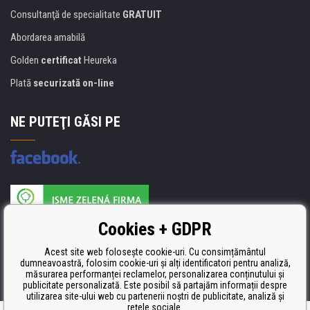
Consultanţă de specialitate
GRATUIT
Abordarea amabilă
Golden
certificat
Heureka
Plată
securizată on-line
NE PUTEŢI GĂSI PE
Producătorul umpluturii de rezervă este certificat
Cookies + GDPR
ISO 9001, ISO 14001 şi STMC.
Acest site web folosește cookie-uri. Cu consimțământul
dumneavoastră, folosim cookie-uri și alți identificatori pentru analiză,
măsurarea performanței reclamelor, personalizarea conținutului și
publicitate personalizată. Este posibil să partajăm informații despre
utilizarea site-ului web cu partenerii noștri de publicitate, analiză și
rețele sociale.