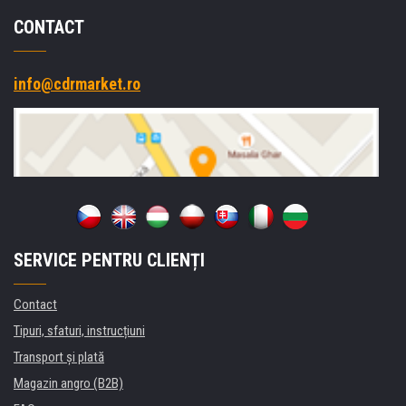
CONTACT
info@cdrmarket.ro
SERVICE PENTRU CLIENȚI
Contact
Tipuri, sfaturi, instrucțiuni
Transport şi plată
Magazin angro (B2B)