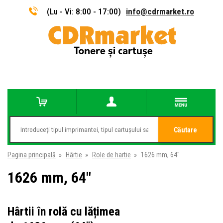
(Lu - Vi: 8:00 - 17:00)
info@cdrmarket.ro
Căutare
Pagina principală
»
Hârtie
»
Role de hartie
»
1626 mm, 64"
1626 mm, 64"
Hârtii în rolă cu lățimea