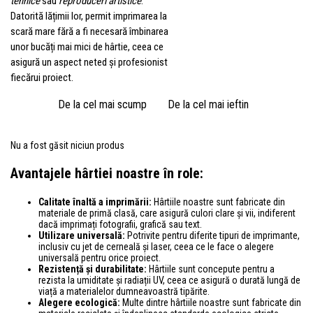
tehnice
sau
reproduceri artistice
.
Datorită lățimii lor, permit imprimarea la
scară mare fără a fi necesară îmbinarea
unor bucăți mai mici de hârtie, ceea ce
asigură un aspect neted și profesionist
fiecărui proiect.
De la cel mai scump
De la cel mai ieftin
Nu a fost găsit niciun produs
Avantajele hârtiei noastre în role:
Calitate înaltă a imprimării:
Hârtiile noastre sunt fabricate din
materiale de primă clasă, care asigură culori clare și vii, indiferent
dacă imprimați fotografii, grafică sau text.
Utilizare universală:
Potrivite pentru diferite tipuri de imprimante,
inclusiv cu jet de cerneală și laser, ceea ce le face o alegere
universală pentru orice proiect.
Rezistență și durabilitate:
Hârtiile sunt concepute pentru a
rezista la umiditate și radiații UV, ceea ce asigură o durată lungă de
viață a materialelor dumneavoastră tipărite.
Alegere ecologică:
Multe dintre hârtiile noastre sunt fabricate din