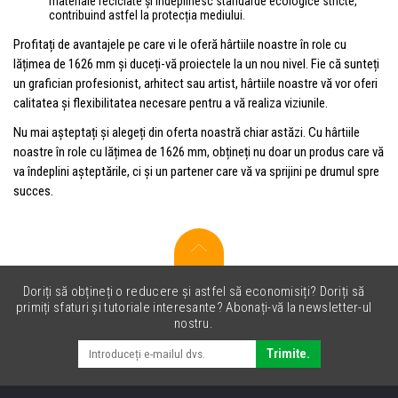
materiale reciclate și îndeplinesc standarde ecologice stricte,
contribuind astfel la protecția mediului.
Profitați de avantajele pe care vi le oferă hârtiile noastre în role cu
lățimea de 1626 mm și duceți-vă proiectele la un nou nivel. Fie că sunteți
un grafician profesionist, arhitect sau artist, hârtiile noastre vă vor oferi
calitatea și flexibilitatea necesare pentru a vă realiza viziunile.
Nu mai așteptați și alegeți din oferta noastră chiar astăzi. Cu hârtiile
noastre în role cu lățimea de 1626 mm, obțineți nu doar un produs care vă
va îndeplini așteptările, ci și un partener care vă va sprijini pe drumul spre
succes.
Doriți să obțineți o reducere și astfel să economisiți? Doriți să
primiți sfaturi și tutoriale interesante? Abonați-vă la newsletter-ul
nostru.
Trimite.