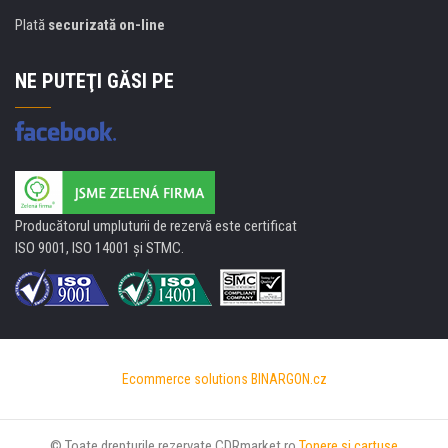
Plată
securizată on-line
NE PUTEŢI GĂSI PE
Producătorul umpluturii de rezervă este certificat
ISO 9001, ISO 14001 şi STMC.
Ecommerce solutions
BINARGON.cz
© Toate drepturile rezervate CDRmarket.ro
Tonere şi cartuşe