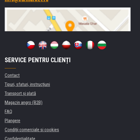
SERVICE PENTRU CLIENȚI
Contact
Tipuri, sfaturi, instrucțiuni
Transport şi plată
Magazin angro (B2B)
FAQ
Plangere
Condiţii comerciale si cookies
Confidentialitate