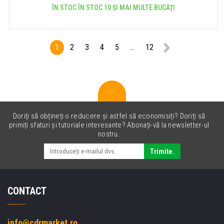
ÎN STOC ÎN STOC 10 ȘI MAI MULTE BUCĂŢI
1
2
3
4
5
...
12
Doriți să obțineți o reducere și astfel să economisiți? Doriți să
primiți sfaturi și tutoriale interesante? Abonați-vă la newsletter-ul
nostru.
Trimite.
CONTACT
info@cdrmarket.ro