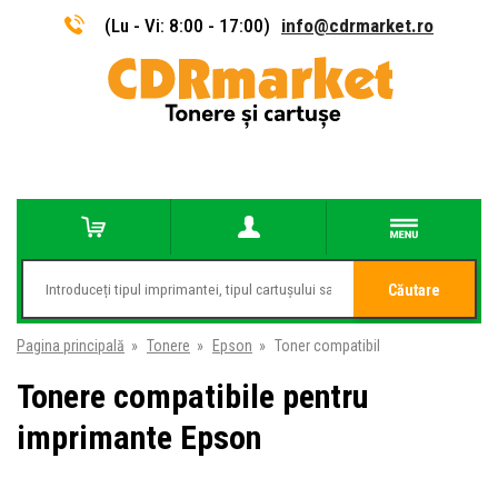
(Lu - Vi: 8:00 - 17:00)
info@cdrmarket.ro
Căutare
Pagina principală
»
Tonere
»
Epson
»
Toner compatibil
Tonere compatibile pentru
imprimante Epson