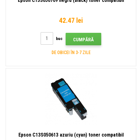
Epson C13S050709 negru (black) toner compatibil
42.47 lei
buc
CUMPĂRĂ
DE OBICEI ÎN 3-7 ZILE
Epson C13S050613 azuriu (cyan) toner compatibil