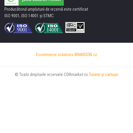
Producătorul umpluturii de rezervă este certificat
ISO 9001, ISO 14001 şi STMC.
Ecommerce solutions
BINARGON.cz
© Toate drepturile rezervate CDRmarket.ro
Tonere şi cartuşe