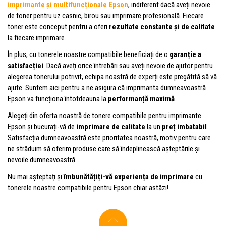
imprimante și multifuncționale Epson
, indiferent dacă aveți nevoie
de toner pentru uz casnic, birou sau imprimare profesională. Fiecare
toner este conceput pentru a oferi
rezultate constante și de calitate
la fiecare imprimare.
În plus, cu tonerele noastre compatibile beneficiați de o
garanție a
satisfacției
. Dacă aveți orice întrebări sau aveți nevoie de ajutor pentru
alegerea tonerului potrivit, echipa noastră de experți este pregătită să vă
ajute. Suntem aici pentru a ne asigura că imprimanta dumneavoastră
Epson va funcționa întotdeauna la
performanță maximă
.
Alegeți din oferta noastră de tonere compatibile pentru imprimante
Epson și bucurați-vă de
imprimare de calitate
la un
preț imbatabil
.
Satisfacția dumneavoastră este prioritatea noastră, motiv pentru care
ne străduim să oferim produse care să îndeplinească așteptările și
nevoile dumneavoastră.
Nu mai așteptați și
îmbunătățiți-vă experiența de imprimare
cu
tonerele noastre compatibile pentru Epson chiar astăzi!