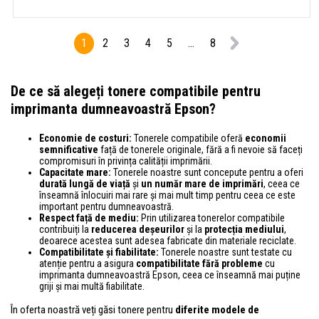
1
2
3
4
5
...
8
De ce să alegeți tonere compatibile pentru
imprimanta dumneavoastră Epson?
Economie de costuri:
Tonerele compatibile oferă
economii
semnificative
față de tonerele originale, fără a fi nevoie să faceți
compromisuri în privința calității imprimării.
Capacitate mare:
Tonerele noastre sunt concepute pentru a oferi
durată lungă de viață
și
un număr mare de imprimări
, ceea ce
înseamnă înlocuiri mai rare și mai mult timp pentru ceea ce este
important pentru dumneavoastră.
Respect față de mediu:
Prin utilizarea tonerelor compatibile
contribuiți la
reducerea deșeurilor
și la
protecția mediului
,
deoarece acestea sunt adesea fabricate din materiale reciclate.
Compatibilitate și fiabilitate:
Tonerele noastre sunt testate cu
atenție pentru a asigura
compatibilitate fără probleme
cu
imprimanta dumneavoastră Epson, ceea ce înseamnă mai puține
griji și mai multă fiabilitate.
În oferta noastră veți găsi tonere pentru
diferite modele de