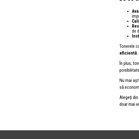
Ava
impr
Cali
Res
de d
Ins
Tonerele co
eficientă
.
În plus, to
posibilitat
Nu mai aște
să economis
Alegeți di
doar mai ie