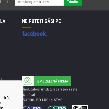
l nostru.
Trimite.
 LA
NE PUTEŢI GĂSI PE
IT
Producătorul umpluturii de rezervă este
certificat
astră,
ISO 9001, ISO 14001 şi STMC.
a
te