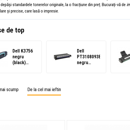
 depăși standardele tonerelor originale, la o fracțiune din preț. Bucurați-vă de
i
lare și precise, care lasă o impresie.
e de top
Dell K3756
Dell
negru
PT3108093Bk
(black)
negru
toner
(black)
compatibil
toner
compatibil
 mai scump
De la cel mai ieftin