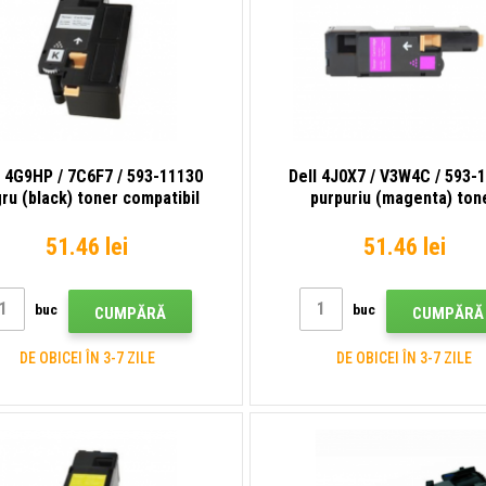
l 4G9HP / 7C6F7 / 593-11130
Dell 4J0X7 / V3W4C / 593-
ru (black) toner compatibil
purpuriu (magenta) ton
compatibil
51.46 lei
51.46 lei
buc
buc
CUMPĂRĂ
CUMPĂRĂ
DE OBICEI ÎN 3-7 ZILE
DE OBICEI ÎN 3-7 ZILE