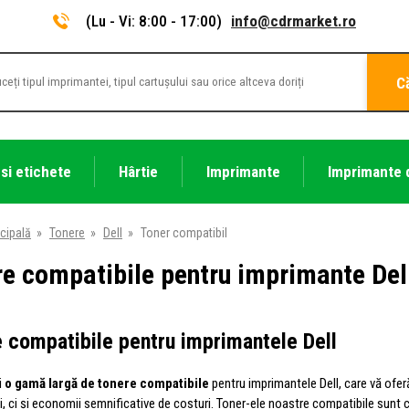
(Lu - Vi: 8:00 - 17:00)
info@cdrmarket.ro
C
 si etichete
Hârtie
Imprimante
Imprimante 
cipală
»
Tonere
»
Dell
»
Toner compatibil
re compatibile pentru imprimante Del
 compatibile pentru imprimantele Dell
i
o gamă largă de tonere compatibile
pentru imprimantele Dell, care vă ofer
i, ci și economii semnificative de costuri. Toner-ele noastre compatibile sunt 