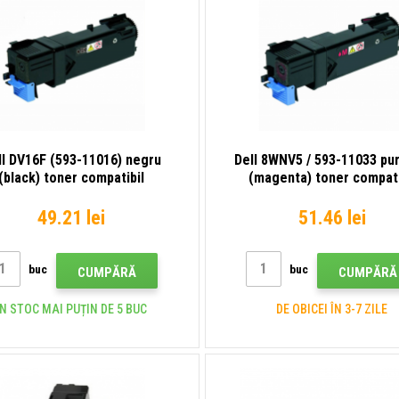
ll DV16F (593-11016) negru
Dell 8WNV5 / 593-11033 pur
(black) toner compatibil
(magenta) toner compati
49.21 lei
51.46 lei
buc
buc
CUMPĂRĂ
CUMPĂRĂ
ÎN STOC MAI PUȚIN DE 5 BUC
DE OBICEI ÎN 3-7 ZILE