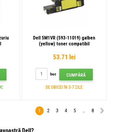
zuriu
Dell 5M1VR (593-11019) galben
l
(yellow) toner compatibil
53.71 lei
buc
CUMPĂRĂ
UC
DE OBICEI ÎN 3-7 ZILE
1
2
3
4
5
...
8
avoastră Dell?