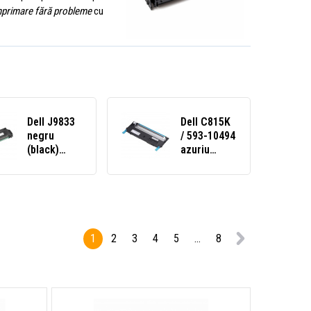
mprimare fără probleme
cu
Dell J9833
Dell C815K
negru
/ 593-10494
(black)
azuriu
toner
(cyan)
compatibil
toner
compatibil
1
2
3
4
5
...
8