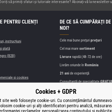
oriți să primiți sfaturi și tutoriale interesante? Abonați-vă la newsletter-u
E PENTRU CLIENȚI
DE CE SĂ CUMPĂRAȚI DE
NOI?
Cele mai bune preţuri
preţuri
uri, instrucțiuni
şi plată
Cel mai mare
sortiment
ngro (B2B)
Livrare
rapidă (48-72 de ore)
Livrăm oriunde în
România
21 ani
de experienţă
omerciale si cookies
Consultanţă de specialitate
GRATU
alitate
Abordarea amabilă
Cookies + GDPR
anii și instituţii
Golden
certificat
Heureka
a de imprimante
 site web folosește cookie-uri. Cu consimțământul dumneavo
folosim cookie-uri și alți identificatori pentru analiză, măsurare
Plată
securizată on-line
ă de înlocuire
erformanței reclamelor, personalizarea conținutului și publicita