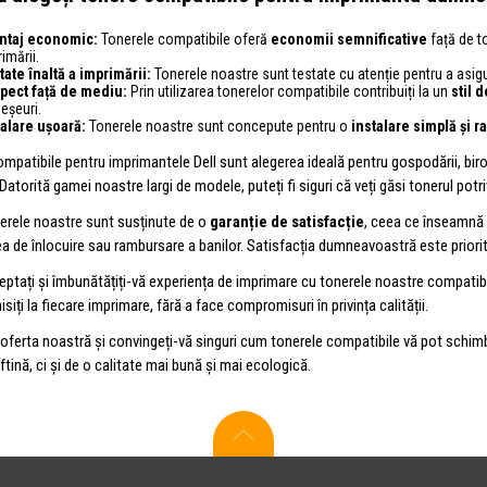
ntaj economic:
Tonerele compatibile oferă
economii semnificative
față de to
imării.
tate înaltă a imprimării:
Tonerele noastre sunt testate cu atenție pentru a asig
pect față de mediu:
Prin utilizarea tonerelor compatibile contribuiți la un
stil 
eșeuri.
talare ușoară:
Tonerele noastre sunt concepute pentru o
instalare simplă și r
mpatibile pentru imprimantele Dell sunt alegerea ideală pentru gospodării, bir
 Datorită gamei noastre largi de modele, puteți fi siguri că veți găsi tonerul po
nerele noastre sunt susținute de o
garanție de satisfacție
, ceea ce înseamnă 
ea de înlocuire sau rambursare a banilor. Satisfacția dumneavoastră este priori
ptați și îmbunătățiți-vă experiența de imprimare cu tonerele noastre compatibi
iți la fiecare imprimare, fără a face compromisuri în privința calității.
n oferta noastră și convingeți-vă singuri cum tonerele compatibile vă pot schi
ftină, ci și de o calitate mai bună și mai ecologică.