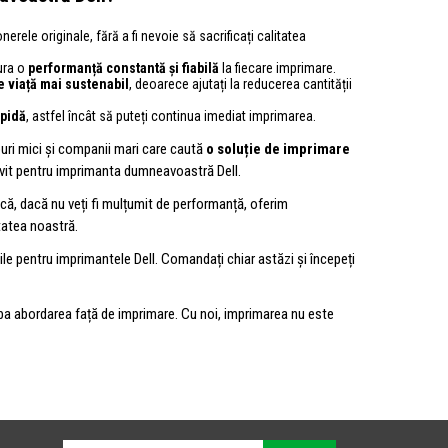
nerele originale, fără a fi nevoie să sacrificați calitatea
ura o
performanță constantă și fiabilă
la fiecare imprimare.
de viață mai sustenabil
, deoarece ajutați la reducerea cantității
apidă
, astfel încât să puteți continua imediat imprimarea.
ouri mici și companii mari care caută
o soluție de imprimare
trivit pentru imprimanta dumneavoastră Dell.
că, dacă nu veți fi mulțumit de performanță, oferim
tatea noastră.
le pentru imprimantele Dell. Comandați chiar astăzi și începeți
mba abordarea față de imprimare. Cu noi, imprimarea nu este