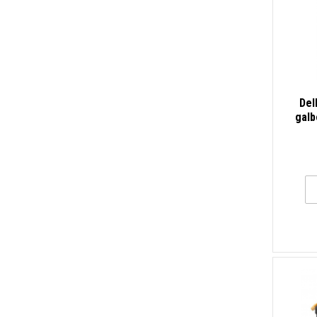
Del
galb