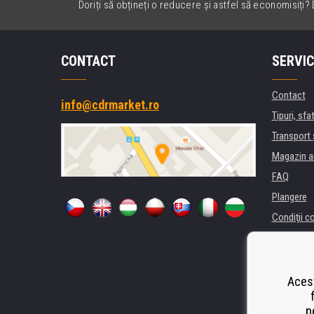
Doriți să obțineți o reducere și astfel să economisiți? D
CONTACT
SERVIC
Contact
info@cdrmarket.ro
Tipuri, sfat
Transport 
Magazin a
FAQ
Plangere
Condiţii c
Confidenti
Pentru comp
Închiriere
Acest
Performanț
p