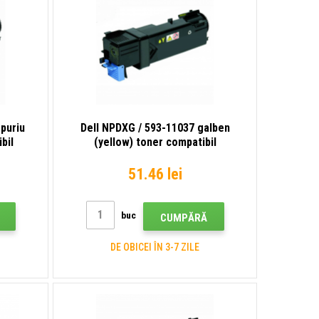
puriu
Dell NPDXG / 593-11037 galben
bil
(yellow) toner compatibil
51.46 lei
buc
CUMPĂRĂ
DE OBICEI ÎN 3-7 ZILE