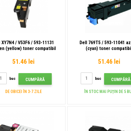
l XY7N4 / V53F6 / 593-11131
Dell 769T5 / 593-11041 az
en (yellow) toner compatibil
(cyan) toner compatibi
51.46 lei
51.46 lei
buc
buc
CUMPĂRĂ
CUMPĂRĂ
DE OBICEI ÎN 3-7 ZILE
ÎN STOC MAI PUȚIN DE 5 B