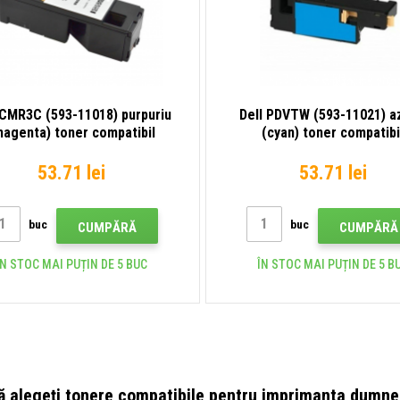
 CMR3C (593-11018) purpuriu
Dell PDVTW (593-11021) a
magenta) toner compatibil
(cyan) toner compatibi
53.71 lei
53.71 lei
buc
buc
CUMPĂRĂ
CUMPĂRĂ
ÎN STOC MAI PUȚIN DE 5 BUC
ÎN STOC MAI PUȚIN DE 5 B
ă alegeți tonere compatibile pentru imprimanta dumne