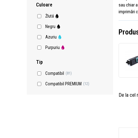
Culoare
sau chiar a
imprimări c
Žlutá
Negru
Produs
Azuriu
Purpuriu
Tip
Compatibil
(81)
Compatibil PREMIUM
(12)
De la cel