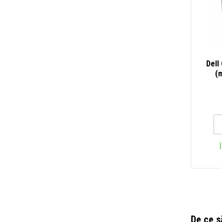
Dell
(
De ce s