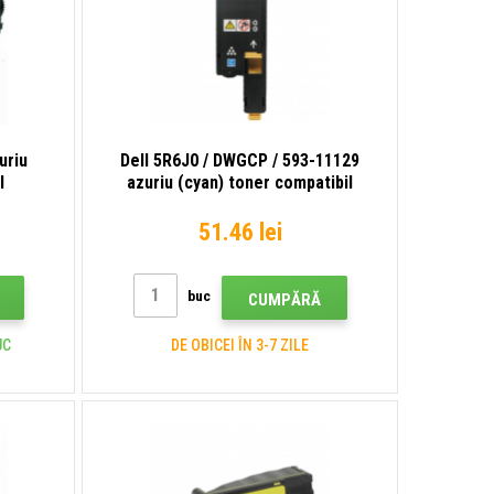
uriu
Dell 5R6J0 / DWGCP / 593-11129
l
azuriu (cyan) toner compatibil
51.46 lei
buc
CUMPĂRĂ
UC
DE OBICEI ÎN 3-7 ZILE