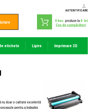
AUTENTIFICARE
0
buc.
produse la
0
lei
ăutare
Coş de cumpărături
de etichete
Lipire
Imprimare 3D
l
ă nu doar o calitate excelentă
concepute pentru a îndeplini