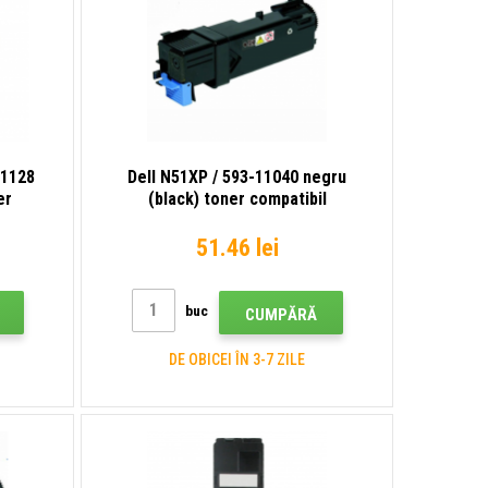
11128
Dell N51XP / 593-11040 negru
er
(black) toner compatibil
51.46 lei
buc
CUMPĂRĂ
DE OBICEI ÎN 3-7 ZILE