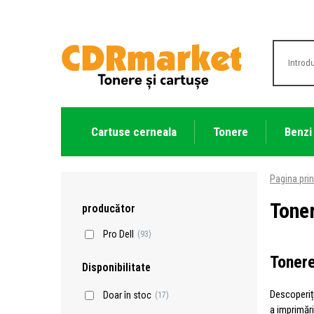
Cartuse cerneala
Tonere
Benzi
Pagina prin
Tone
producător
Pro Dell
(93)
Tonere
Disponibilitate
Descoperiț
Doar în stoc
(17)
a imprimări