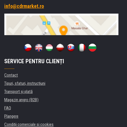
info@cdrmarket.ro
SERVICE PENTRU CLIENȚI
Contact
Tipuri, sfaturi, instrucțiuni
Transport şi plată
Magazin angro (B2B)
FAQ
Plangere
Condiţii comerciale si cookies