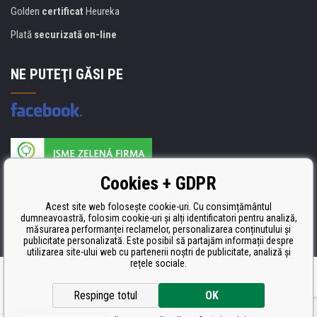
Golden
certificat
Heureka
Plată
securizată on-line
NE PUTEŢI GĂSI PE
Producătorul umpluturii de rezervă este certificat
Cookies + GDPR
ISO 9001, ISO 14001 şi STMC.
Acest site web folosește cookie-uri. Cu consimțământul
dumneavoastră, folosim cookie-uri și alți identificatori pentru analiză,
măsurarea performanței reclamelor, personalizarea conținutului și
publicitate personalizată. Este posibil să partajăm informații despre
utilizarea site-ului web cu partenerii noștri de publicitate, analiză și
rețele sociale.
Ecommerce solutions
BINARGON.cz
Respinge totul
OK