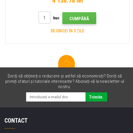
4 138.78 lei
buc
CUMPĂRĂ
DE OBICEI ÎN 3 ZILE
Doriți să obțineți o reducere și astfel să economisiți? Doriți să
primiți sfaturi și tutoriale interesante? Abonați-vă la newsletter-ul
nostru.
Trimite.
CONTACT