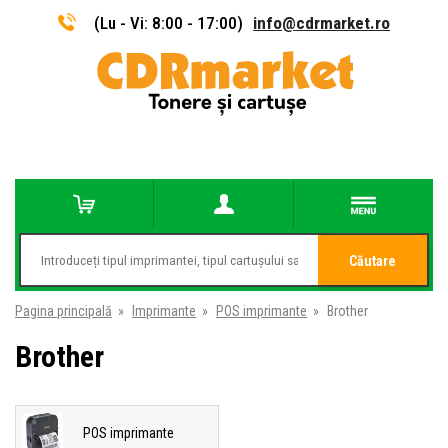
(Lu - Vi: 8:00 - 17:00)
info@cdrmarket.ro
Căutare
Pagina principală
»
Imprimante
»
POS imprimante
»
Brother
Brother
POS imprimante