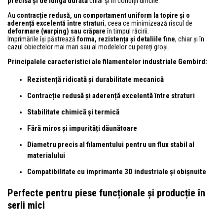
precisă și de lungă durată
chiar și în condiții dificile.
Au
contracție redusă, un comportament uniform la topire și o
aderență excelentă între straturi
, ceea ce minimizează riscul de
deformare (warping) sau crăpare
în timpul răcirii.
Imprimările își păstrează
forma, rezistența și detaliile fine
, chiar și în
cazul obiectelor mai mari sau al modelelor cu pereți groși.
Principalele caracteristici ale filamentelor industriale Gembird:
Rezistență ridicată și durabilitate mecanică
Contracție redusă și aderență excelentă între straturi
Stabilitate chimică și termică
Fără miros și impurități dăunătoare
Diametru precis al filamentului pentru un flux stabil al
materialului
Compatibilitate cu imprimante 3D industriale și obișnuite
Perfecte pentru piese funcționale și producție în
serii mici