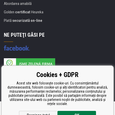
Abordarea amabilă
Golden
certificat
Heureka
Plată
securizată on-line
NE PUTEŢI GĂSI PE
Producătorul umpluturii de rezervă este certificat
Cookies + GDPR
ISO 9001, ISO 14001 şi STMC.
Acest site web folosește cookie-uri. Cu consimțământul
dumneavoastră, folosim cookie-uri și alți identificatori pentru analiză,
măsurarea performanței reclamelor, personalizarea conținutului și
publicitate personalizată. Este posibil să partajăm informații despre
utilizarea site-ului web cu partenerii noștri de publicitate, analiză și
rețele sociale.
Ecommerce solutions
BINARGON.cz