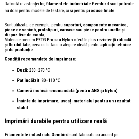
Datorită rezistenței lor,
filamentele industriale Gembird
sunt potrivite
nu doar pentru modele de testare, ci și pentru
produse finale
.
Sunt utilizate, de exemplu, pentru
suporturi, componente mecanice,
piese de schimb, prototipuri, carcase sau piese pentru unelte și
dispozitive de montaj
.
Materiale precum
PETG Pro sau Nylon
oferă în plus
rezistență ridicată
și flexibilitate
, ceea ce le face o alegere ideală pentru
aplicații tehnice
și de producție
.
Condiții recomandate de imprimare:
Duză:
230–270 °C
Pat încălzit:
80–110 °C
Cameră închisă recomandată (pentru ABS și Nylon)
Înainte de imprimare, uscați materialul pentru un rezultat
stabil
Imprimări durabile pentru utilizare reală
Filamentele industriale Gembird
sunt fabricate cu accent pe