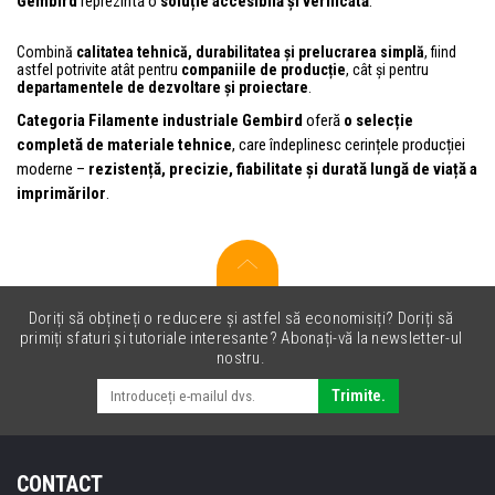
Gembird
reprezintă o
soluție accesibilă și verificată
.
Combină
calitatea tehnică, durabilitatea și prelucrarea simplă
, fiind
astfel potrivite atât pentru
companiile de producție
, cât și pentru
departamentele de dezvoltare și proiectare
.
Categoria Filamente industriale Gembird
oferă
o selecție
completă de materiale tehnice
, care îndeplinesc cerințele producției
moderne –
rezistență, precizie, fiabilitate și durată lungă de viață a
imprimărilor
.
Doriți să obțineți o reducere și astfel să economisiți? Doriți să
primiți sfaturi și tutoriale interesante? Abonați-vă la newsletter-ul
nostru.
Trimite.
CONTACT