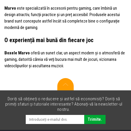
Marvo
este specializată în accesorii pentru gaming, care îmbină un
design atractiv, funcții practice și un preț accesibil. Produsele acestui
brand sunt concepute astfel încât să completeze bine o configurație
modernă de gaming.
O experiență mai bună din fiecare joc
Boxele Marvo
oferă un sunet clar, un aspect modern și o atmosferă de
gaming, datorită căreia vă veți bucura mai mult de jocuri, vizionarea
videoclipurilor și ascultarea muzicii.
Doriți să obțineți o reducere și astfel să economisiți? Doriți să
primiți sfaturi și tutoriale interesante? Abonați-vă la newsletter-ul
nostru.
Trimite.