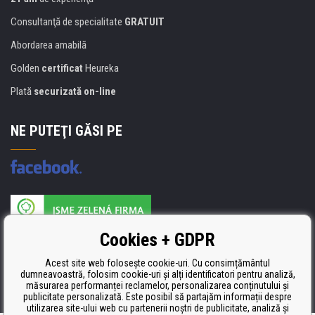
Consultanţă de specialitate
GRATUIT
Abordarea amabilă
Golden
certificat
Heureka
Plată
securizată on-line
NE PUTEŢI GĂSI PE
Producătorul umpluturii de rezervă este certificat
Cookies + GDPR
ISO 9001, ISO 14001 şi STMC.
Acest site web folosește cookie-uri. Cu consimțământul
dumneavoastră, folosim cookie-uri și alți identificatori pentru analiză,
măsurarea performanței reclamelor, personalizarea conținutului și
publicitate personalizată. Este posibil să partajăm informații despre
utilizarea site-ului web cu partenerii noștri de publicitate, analiză și