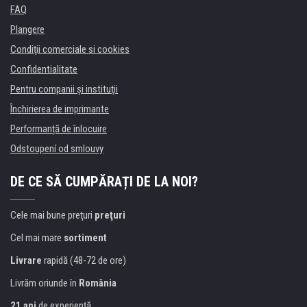
FAQ
Plangere
Condiţii comerciale si cookies
Confidentialitate
Pentru companii și instituţii
Închirierea de imprimante
Performanță de înlocuire
Odstoupení od smlouvy
DE CE SĂ CUMPĂRAȚI DE LA NOI?
Cele mai bune preţuri
preţuri
Cel mai mare
sortiment
Livrare
rapidă (48-72 de ore)
Livrăm oriunde în
România
21 ani
de experienţă