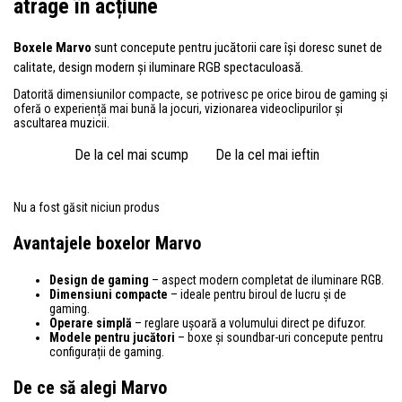
atrage în acțiune
Boxele Marvo
sunt concepute pentru jucătorii care își doresc sunet de
calitate, design modern și iluminare RGB spectaculoasă.
Datorită dimensiunilor compacte, se potrivesc pe orice birou de gaming și
oferă o experiență mai bună la jocuri, vizionarea videoclipurilor și
ascultarea muzicii.
De la cel mai scump
De la cel mai ieftin
Nu a fost găsit niciun produs
Avantajele boxelor Marvo
Design de gaming
– aspect modern completat de iluminare RGB.
Dimensiuni compacte
– ideale pentru biroul de lucru și de
gaming.
Operare simplă
– reglare ușoară a volumului direct pe difuzor.
Modele pentru jucători
– boxe și soundbar-uri concepute pentru
configurații de gaming.
De ce să alegi Marvo