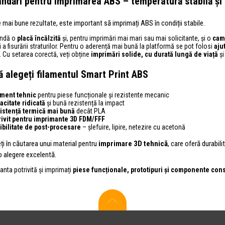
dări pentru imprimarea ABS – temperatură stabilă și
 mai bune rezultate, este important să imprimați ABS în condiții stabile.
ndă o
placă încălzită
și, pentru imprimări mai mari sau mai solicitante, și o
cam
i a fisurării straturilor. Pentru o aderență mai bună la platformă se pot folosi
aju
. Cu setarea corectă, veți obține
imprimări solide, cu durată lungă de viață
și
ă alegeți filamentul Smart Print ABS
ament tehnic
pentru piese funcționale și rezistente mecanic
acitate ridicată
și bună rezistență la impact
istență termică mai bună
decât PLA
rivit pentru imprimante 3D FDM/FFF
ibilitate de post-procesare
– șlefuire, lipire, netezire cu acetonă
ți în căutarea unui material pentru
imprimare 3D tehnică
, care oferă durabili
 alegere excelentă.
ianta potrivită și imprimați
piese funcționale, prototipuri și componente cons