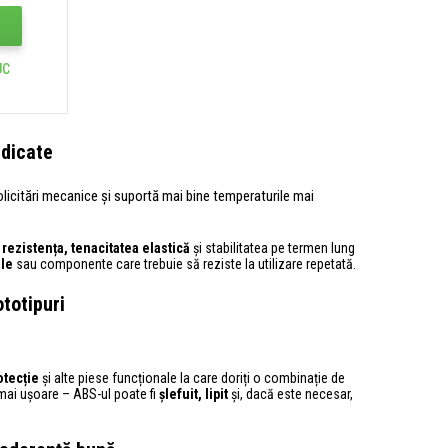
UC
idicate
licitări mecanice și suportă mai bine temperaturile mai
e
rezistența, tenacitatea elastică
și stabilitatea pe termen lung
ale
sau componente care trebuie să reziste la utilizare repetată.
ototipuri
otecție
și alte piese funcționale la care doriți o combinație de
ai ușoare – ABS-ul poate fi
șlefuit, lipit
și, dacă este necesar,