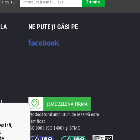
l nostru.
Trimite.
 LA
NE PUTEŢI GĂSI PE
IT
Producătorul umpluturii de rezervă este
certificat
astră,
ISO 9001, ISO 14001 şi STMC.
a
te