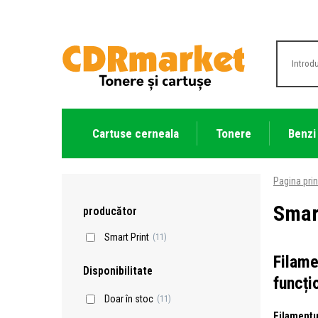
Cartuse cerneala
Tonere
Benzi
Pagina prin
Smar
producător
Smart Print
(11)
Filame
Disponibilitate
funcți
Doar în stoc
(11)
Filamentu