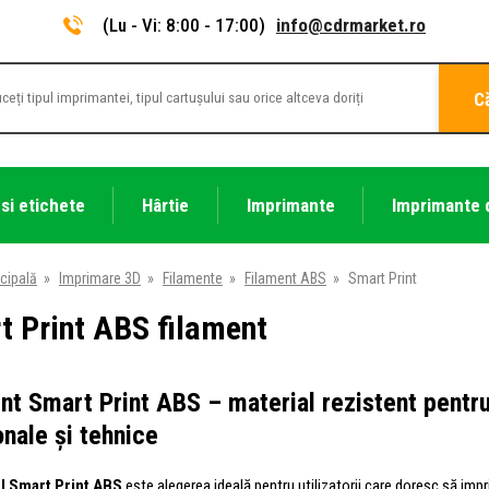
(Lu - Vi: 8:00 - 17:00)
info@cdrmarket.ro
C
 si etichete
Hârtie
Imprimante
Imprimante 
cipală
»
Imprimare 3D
»
Filamente
»
Filament ABS
»
Smart Print
t Print ABS filament
nt Smart Print ABS – material rezistent pentr
onale și tehnice
l Smart Print ABS
este alegerea ideală pentru utilizatorii care doresc să im