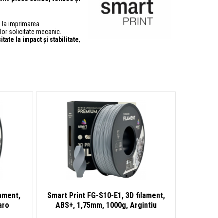
e la imprimarea
lor solicitate mecanic.
tate la impact și stabilitate
,
lament,
Smart Print FG-S10-E1, 3D filament,
aro
ABS+, 1,75mm, 1000g, Argintiu
(Silver)