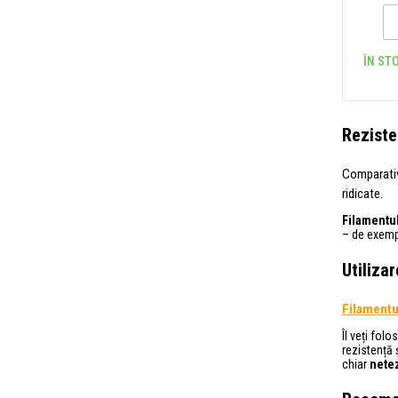
ÎN STO
Reziste
Comparativ
ridicate.
Filamentul
– de exemp
Utiliza
Filamentu
Îl veți folo
rezistență 
chiar
netez