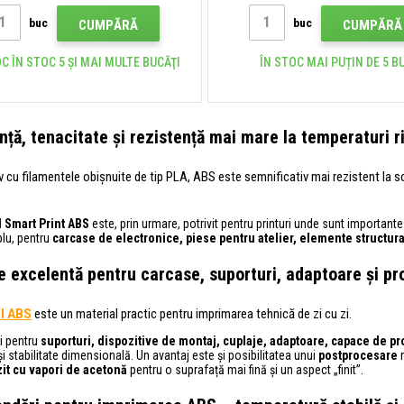
buc
buc
CUMPĂRĂ
CUMPĂRĂ
C ÎN STOC 5 ȘI MAI MULTE BUCĂŢI
ÎN STOC MAI PUȚIN DE 5 B
nță, tenacitate și rezistență mai mare la temperaturi r
 cu filamentele obișnuite de tip PLA, ABS este semnificativ mai rezistent la so
 Smart Print ABS
este, prin urmare, potrivit pentru printuri unde sunt important
lu, pentru
carcase de electronice, piese pentru atelier, elemente structur
re excelentă pentru carcase, suporturi, adaptoare și pr
l ABS
este un material practic pentru imprimarea tehnică de zi cu zi.
si pentru
suporturi, dispozitive de montaj, cuplaje, adaptoare, capace de pr
și stabilitate dimensională. Un avantaj este și posibilitatea unui
postprocesare
m
it cu vapori de acetonă
pentru o suprafață mai fină și un aspect „finit”.