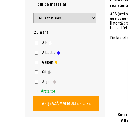
Tipul de material
rezistent
ABS (acrilo
componente
Datorită pr
fiind astfel
Culoare
De la cel
Alb
Albastru
Galben
Gri
Argint
Arata tot
AFIȘEAZĂ MAI MULTE FILTRE
Smart
ABS