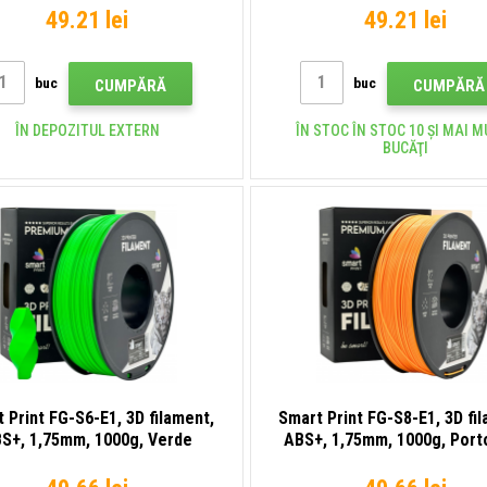
49.21 lei
49.21 lei
buc
buc
CUMPĂRĂ
CUMPĂRĂ
ÎN DEPOZITUL EXTERN
ÎN STOC ÎN STOC 10 ȘI MAI M
BUCĂŢI
 Print FG-S6-E1, 3D filament,
Smart Print FG-S8-E1, 3D fi
S+, 1,75mm, 1000g, Verde
ABS+, 1,75mm, 1000g, Port
(Green)
(Orange)