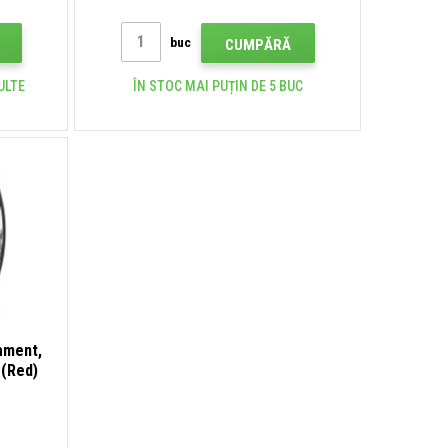
buc
CUMPĂRĂ
ULTE
ÎN STOC MAI PUȚIN DE 5 BUC
lament,
 (Red)