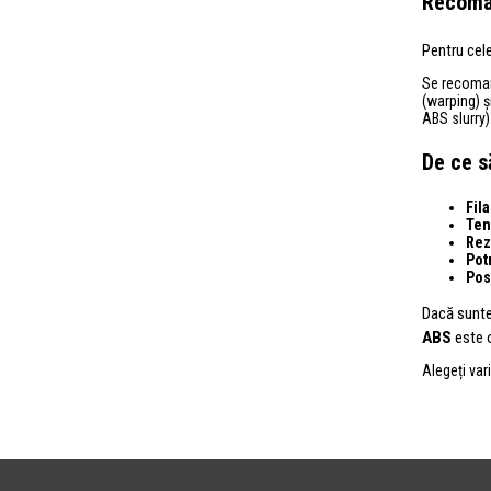
Recoman
Pentru cele
Se recoma
(warping) ș
ABS slurry)
De ce s
Fil
Ten
Rez
Pot
Pos
Dacă sunte
ABS
este o
Alegeți var