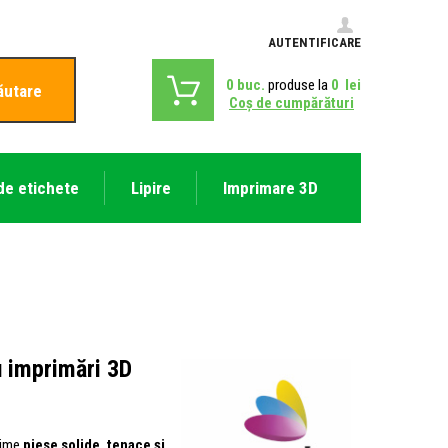
AUTENTIFICARE
0
buc.
produse la
0
lei
ăutare
Coş de cumpărături
de etichete
Lipire
Imprimare 3D
u imprimări 3D
prime
piese solide, tenace și