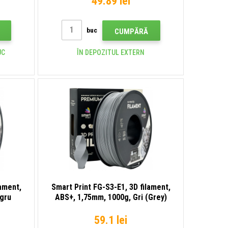
49.89 lei
buc
CUMPĂRĂ
UC
ÎN DEPOZITUL EXTERN
lament,
Smart Print FG-S3-E1, 3D filament,
gru
ABS+, 1,75mm, 1000g, Gri (Grey)
59.1 lei