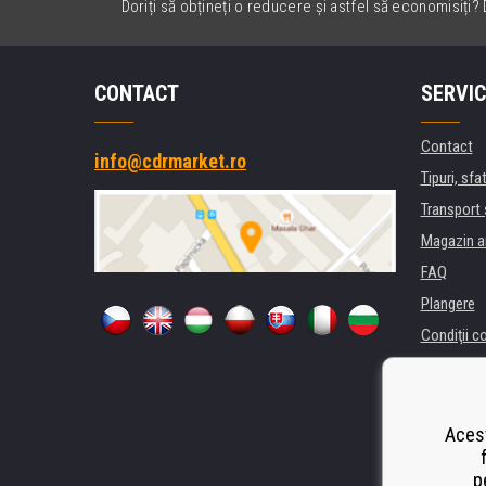
Doriți să obțineți o reducere și astfel să economisiți? D
CONTACT
SERVIC
Contact
info@cdrmarket.ro
Tipuri, sfat
Transport 
Magazin a
FAQ
Plangere
Condiţii c
Confidenti
Pentru comp
Închiriere
Acest
Performanț
p