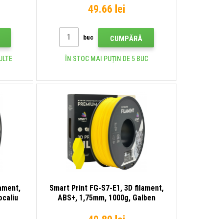
49.66 lei
buc
CUMPĂRĂ
ULTE
ÎN STOC MAI PUȚIN DE 5 BUC
lament,
Smart Print FG-S7-E1, 3D filament,
ocaliu
ABS+, 1,75mm, 1000g, Galben
(Yellow)