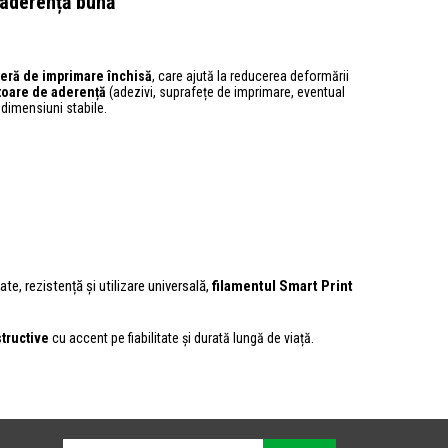
 aderență bună
eră de imprimare închisă
, care ajută la reducerea deformării
toare de aderență
(adezivi, suprafețe de imprimare, eventual
 dimensiuni stabile.
tate, rezistență și utilizare universală,
filamentul Smart Print
tructive
cu accent pe fiabilitate și durată lungă de viață.