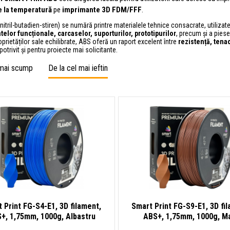
e la temperatură
pe
imprimante 3D FDM/FFF
.
nitril-butadien-stiren) se numără printre materialele tehnice consacrate, utilizat
lor funcționale, carcaselor, suporturilor, prototipurilor
, precum și a piese
oprietăților sale echilibrate, ABS oferă un raport excelent între
rezistență, tenaci
 potrivit și pentru proiecte mai solicitante.
 mai scump
De la cel mai ieftin
 Print FG-S4-E1, 3D filament,
Smart Print FG-S9-E1, 3D fi
+, 1,75mm, 1000g, Albastru
ABS+, 1,75mm, 1000g, M
(Blue)
(Brown)