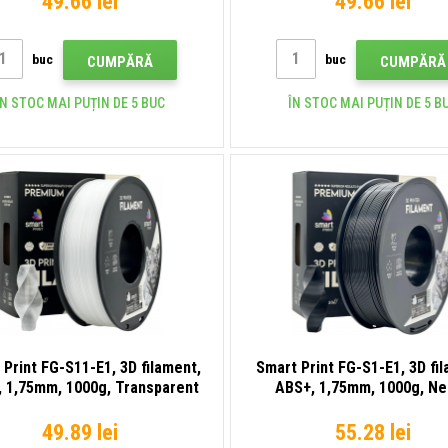
49.66 lei
49.66 lei
buc
buc
CUMPĂRĂ
CUMPĂRĂ
ÎN STOC MAI PUȚIN DE 5 BUC
ÎN STOC MAI PUȚIN DE 5 B
 Print FG-S11-E1, 3D filament,
Smart Print FG-S1-E1, 3D fi
 1,75mm, 1000g, Transparent
ABS+, 1,75mm, 1000g, Ne
(Transparent)
(Black)
49.89 lei
55.28 lei