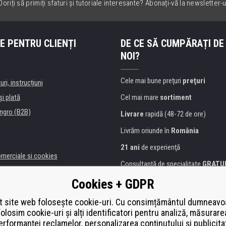
oriți să primiți sfaturi și tutoriale interesante? Abonați-vă la newsletter-u
E PENTRU CLIENȚI
DE CE SĂ CUMPĂRAȚI DE
NOI?
Cele mai bune preţuri
preţuri
uri, instrucțiuni
şi plată
Cel mai mare
sortiment
ngro (B2B)
Livrare
rapidă (48-72 de ore)
Livrăm oriunde în
România
21 ani
de experienţă
omerciale si cookies
Consultanţă de specialitate
GRATU
alitate
Abordarea amabilă
Cookies + GDPR
anii și instituţii
Golden
certificat
Heureka
a de imprimante
 site web folosește cookie-uri. Cu consimțământul dumneavo
folosim cookie-uri și alți identificatori pentru analiză, măsurare
Plată
securizată on-line
ă de înlocuire
erformanței reclamelor, personalizarea conținutului și publicita