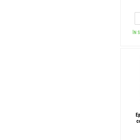
ÎN 
E
c