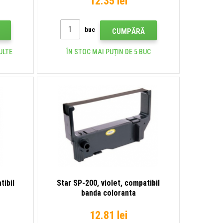
12.35 lei
buc
CUMPĂRĂ
ULTE
ÎN STOC MAI PUȚIN DE 5 BUC
tibil
Star SP-200, violet, compatibil
banda coloranta
12.81 lei