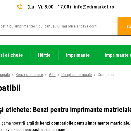
(Lu - Vi: 8:00 - 17:00)
info@cdrmarket.ro
C
 si etichete
Hârtie
Imprimante
Imprimante 
cipală
»
Benzi si etichete
»
Alte
»
Panglici matriciale
»
Compatibil
atibil
și etichete: Benzi pentru imprimante matricial
i gama noastră largă de
benzi compatibile pentru imprimante matriciale
,
te nevoile dumneavoastră de imprimare.