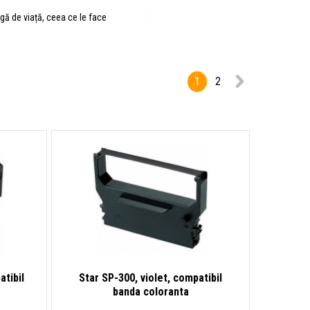
gă de viață, ceea ce le face
1
2
tibil
Star SP-300, violet, compatibil
banda coloranta