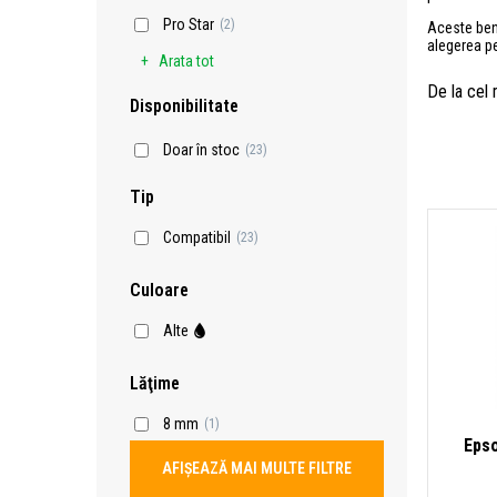
Pro Star
(2)
Aceste benz
alegerea pe
Arata tot
De la cel
Disponibilitate
Doar în stoc
(23)
Tip
Compatibil
(23)
Culoare
Alte
Lăţime
8 mm
(1)
Epso
AFIȘEAZĂ MAI MULTE FILTRE