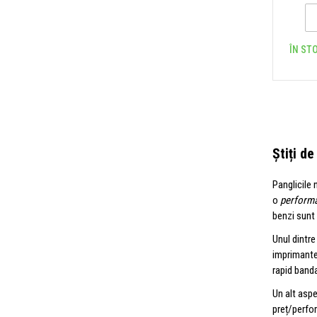
ÎN STO
Știți d
Panglicile
o
performan
benzi sunt 
Unul dintre
imprimante
rapid banda
Un alt asp
preț/perfor