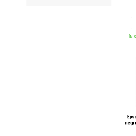
ÎN 
Eps
negru