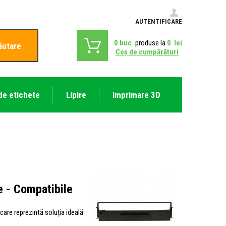
AUTENTIFICARE
0
buc.
produse la
0
lei
ăutare
Coş de cumpărături
de etichete
Lipire
Imprimare 3D
e - Compatibile
 care reprezintă soluția ideală