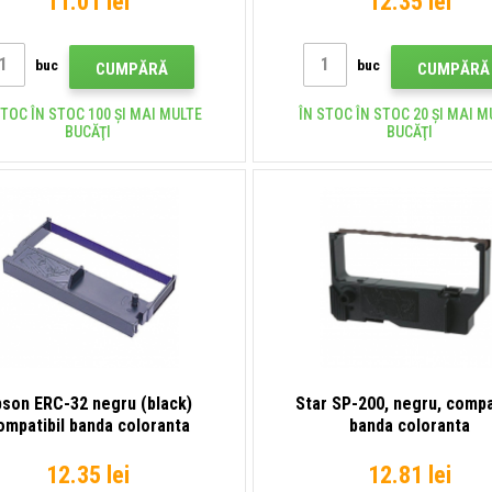
11.01 lei
12.35 lei
buc
buc
CUMPĂRĂ
CUMPĂRĂ
STOC ÎN STOC 100 ȘI MAI MULTE
ÎN STOC ÎN STOC 20 ȘI MAI M
BUCĂŢI
BUCĂŢI
pson ERC-32 negru (black)
Star SP-200, negru, compa
ompatibil banda coloranta
banda coloranta
12.35 lei
12.81 lei