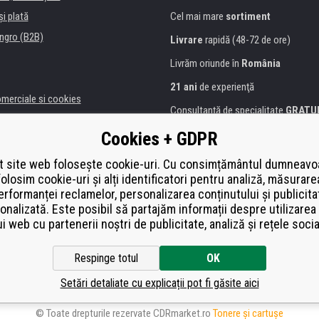
şi plată
Cel mai mare
sortiment
ngro (B2B)
Livrare
rapidă (48-72 de ore)
Livrăm oriunde în
România
21 ani
de experienţă
omerciale si cookies
Consultanţă de specialitate
GRATU
alitate
Abordarea amabilă
Cookies + GDPR
anii și instituţii
Golden
certificat
Heureka
a de imprimante
 site web folosește cookie-uri. Cu consimțământul dumneavo
folosim cookie-uri și alți identificatori pentru analiză, măsurare
Plată
securizată on-line
ă de înlocuire
erformanței reclamelor, personalizarea conținutului și publicita
í od smlouvy
onalizată. Este posibil să partajăm informații despre utilizarea 
ui web cu partenerii noștri de publicitate, analiză și rețele socia
Respinge totul
OK
Setări detaliate cu explicații pot fi găsite aici
© Toate drepturile rezervate CDRmarket.ro
Tonere şi cartuşe