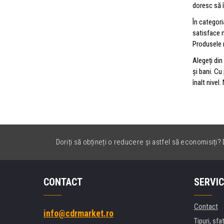
doresc să î
În categori
satisface n
Produsele n
Alegeți di
și bani. Cu
înalt nivel
Doriți să obțineți o reducere și astfel să economisiți? D
CONTACT
SERVIC
Contact
info@cdrmarket.ro
Tipuri, sfat