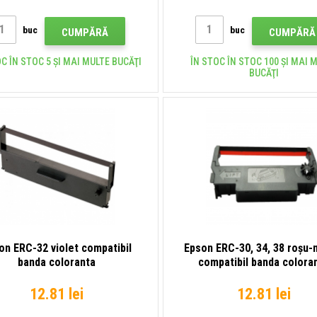
buc
buc
CUMPĂRĂ
CUMPĂRĂ
C ÎN STOC 5 ȘI MAI MULTE BUCĂŢI
ÎN STOC ÎN STOC 100 ȘI MAI 
BUCĂŢI
on ERC-32 violet compatibil
Epson ERC-30, 34, 38 roșu-
banda coloranta
compatibil banda colora
12.81 lei
12.81 lei