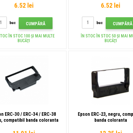
6.52 lei
6.52 lei
buc
buc
CUMPĂRĂ
CUMPĂRĂ
STOC ÎN STOC 100 ȘI MAI MULTE
ÎN STOC ÎN STOC 50 ȘI MAI M
BUCĂŢI
BUCĂŢI
on ERC-30 / ERC-34 / ERC-38
Epson ERC-23, negru, compa
, compatibil banda coloranta
banda coloranta