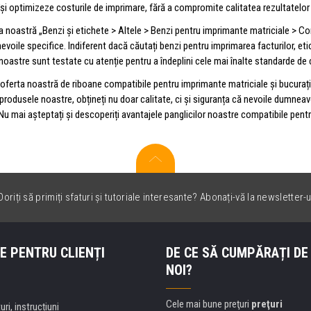
și optimizeze costurile de imprimare, fără a compromite calitatea rezultatelor 
a noastră „Benzi și etichete > Altele > Benzi pentru imprimante matriciale > Co
evoile specifice. Indiferent dacă căutați benzi pentru imprimarea facturilor, etic
oastre sunt testate cu atenție pentru a îndeplini cele mai înalte standarde de cal
n oferta noastră de riboane compatibile pentru imprimante matriciale și bucura
 produsele noastre, obțineți nu doar calitate, ci și siguranța că nevoile dumneav
. Nu mai așteptați și descoperiți avantajele panglicilor noastre compatibile pent
oriți să primiți sfaturi și tutoriale interesante? Abonați-vă la newsletter-u
E PENTRU CLIENȚI
DE CE SĂ CUMPĂRAȚI DE
NOI?
Cele mai bune preţuri
preţuri
uri, instrucțiuni