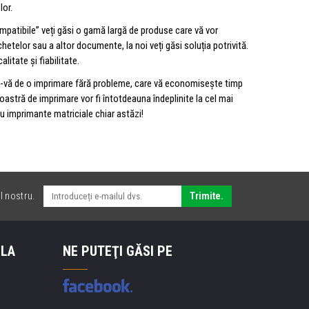
lor.
mpatibile” veți găsi o gamă largă de produse care vă vor
hetelor sau a altor documente, la noi veți găsi soluția potrivită.
itate și fiabilitate.
ți-vă de o imprimare fără probleme, care vă economisește timp
oastră de imprimare vor fi întotdeauna îndeplinite la cel mai
ru imprimante matriciale chiar astăzi!
l nostru.
Trimite.
 LA
NE PUTEŢI GĂSI PE