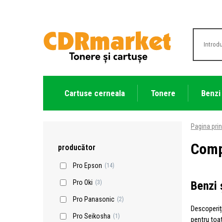
Cartuse cerneala
Tonere
Benzi
Pagina prin
Comp
producător
Pro Epson
(14)
Pro Oki
Benzi 
(3)
Pro Panasonic
(2)
Descoperiț
Pro Seikosha
(1)
pentru toa