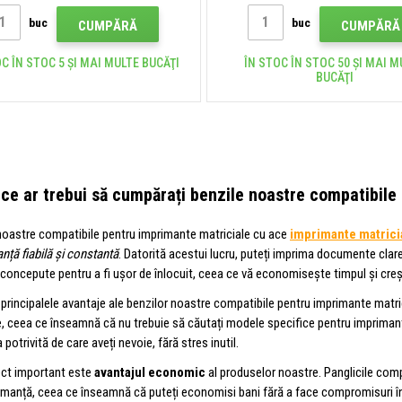
buc
buc
CUMPĂRĂ
CUMPĂRĂ
C ÎN STOC 5 ȘI MAI MULTE BUCĂŢI
ÎN STOC ÎN STOC 50 ȘI MAI M
BUCĂŢI
e ce ar trebui să cumpărați benzile noastre compatibil
 noastre compatibile pentru imprimante matriciale cu ace
imprimante matrici
ță fiabilă și constantă
. Datorită acestui lucru, puteți imprima documente clare 
concepute pentru a fi ușor de înlocuit, ceea ce vă economisește timpul și creș
 principalele avantaje ale benzilor noastre compatibile pentru imprimante matr
, ceea ce înseamnă că nu trebuie să căutați modele specifice pentru imprimant
 potrivită de care aveți nevoie, fără stres inutil.
ect important este
avantajul economic
al produselor noastre. Panglicile comp
manță, ceea ce înseamnă că puteți economisi bani fără a face compromisuri în pr