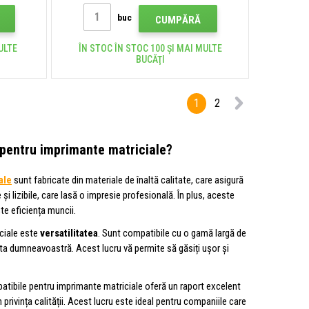
buc
CUMPĂRĂ
ULTE
ÎN STOC ÎN STOC 100 ȘI MAI MULTE
BUCĂŢI
1
2
e pentru imprimante matriciale?
ale
sunt fabricate din materiale de înaltă calitate, care asigură
și lizibile, care lasă o impresie profesională. În plus, aceste
te eficiența muncii.
iciale este
versatilitatea
. Sunt compatibile cu o gamă largă de
a dumneavoastră. Acest lucru vă permite să găsiți ușor și
atibile pentru imprimante matriciale oferă un raport excelent
ivința calității. Acest lucru este ideal pentru companiile care