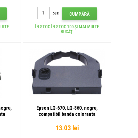
buc
CUMPĂRĂ
MULTE
ÎN STOC ÎN STOC 100 ȘI MAI MULTE
BUCĂŢI
negru,
Epson LQ-670, LQ-860, negru,
nta
compatibil banda coloranta
13.03 lei