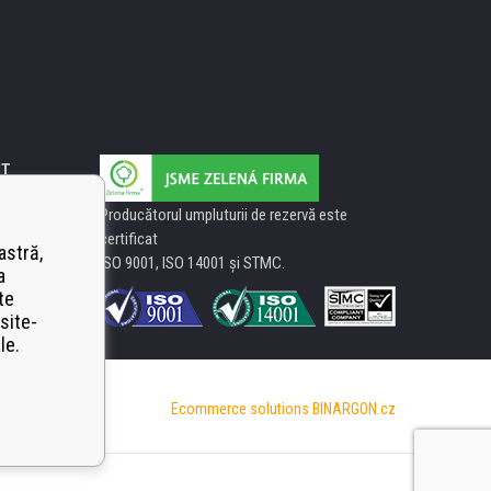
IT
Producătorul umpluturii de rezervă este
certificat
astră,
ISO 9001, ISO 14001 şi STMC.
a
te
site-
le.
Ecommerce solutions
BINARGON.cz