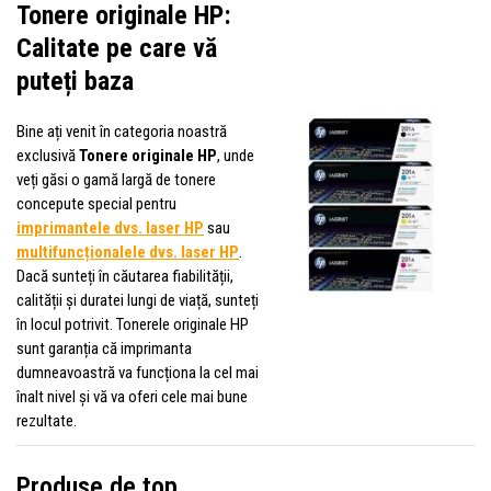
Tonere originale HP:
Calitate pe care vă
puteți baza
Bine ați venit în categoria noastră
exclusivă
Tonere originale HP
, unde
veți găsi o gamă largă de tonere
concepute special pentru
imprimantele dvs. laser HP
sau
multifuncționalele dvs. laser HP
.
Dacă sunteți în căutarea fiabilității,
calității și duratei lungi de viață, sunteți
în locul potrivit. Tonerele originale HP
sunt garanția că imprimanta
dumneavoastră va funcționa la cel mai
înalt nivel și vă va oferi cele mai bune
rezultate.
Produse de top