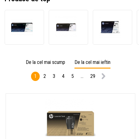
HP
HP
HP
135A
142A
149X
W1350A
W1420A
W149
negru
negru
negru
(black)
(black)
(black
toner
toner
toner
original
original
origin
De la cel mai scump
De la cel mai ieftin
1
2
3
4
5
...
29