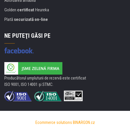
Abordarea amabilă
Golden
certificat
Heureka
Plată
securizată on-line
NE PUTEŢI GĂSI PE
Producătorul umpluturii de rezervă este certificat
ISO 9001, ISO 14001 şi STMC.
Ecommerce solutions
BINARGON.cz