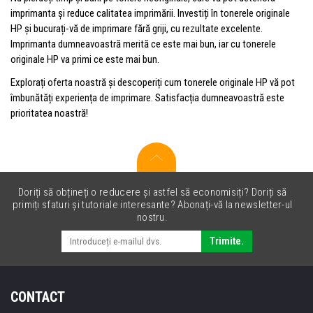
imprimanta și reduce calitatea imprimării. Investiți în tonerele originale
HP și bucurați-vă de imprimare fără griji, cu rezultate excelente.
Imprimanta dumneavoastră merită ce este mai bun, iar cu tonerele
originale HP va primi ce este mai bun.
Explorați oferta noastră și descoperiți cum tonerele originale HP vă pot
îmbunătăți experiența de imprimare. Satisfacția dumneavoastră este
prioritatea noastră!
Doriți să obțineți o reducere și astfel să economisiți? Doriți să
primiți sfaturi și tutoriale interesante? Abonați-vă la newsletter-ul
nostru.
Trimite.
CONTACT