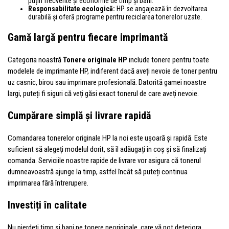
puțin frecvente și economie de timp și bani.
Responsabilitate ecologică:
HP se angajează în dezvoltarea
durabilă și oferă programe pentru reciclarea tonerelor uzate.
Gamă largă pentru fiecare imprimantă
Categoria noastră
Tonere originale HP
include tonere pentru toate
modelele de imprimante HP, indiferent dacă aveți nevoie de toner pentru
uz casnic, birou sau imprimare profesională. Datorită gamei noastre
largi, puteți fi siguri că veți găsi exact tonerul de care aveți nevoie.
Cumpărare simplă și livrare rapidă
Comandarea tonerelor originale HP la noi este ușoară și rapidă. Este
suficient să alegeți modelul dorit, să îl adăugați în coș și să finalizați
comanda. Serviciile noastre rapide de livrare vor asigura că tonerul
dumneavoastră ajunge la timp, astfel încât să puteți continua
imprimarea fără întrerupere.
Investiți în calitate
Nu pierdeți timp și bani pe tonere neoriginale, care vă pot deteriora