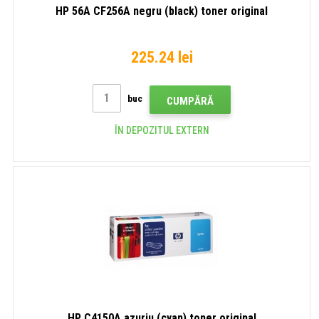
HP 56A CF256A negru (black) toner original
225.24 lei
buc
CUMPĂRĂ
ÎN DEPOZITUL EXTERN
HP C4150A azuriu (cyan) toner original