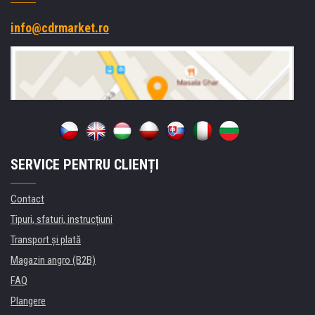
info@cdrmarket.ro
SERVICE PENTRU CLIENȚI
Contact
Tipuri, sfaturi, instrucțiuni
Transport şi plată
Magazin angro (B2B)
FAQ
Plangere