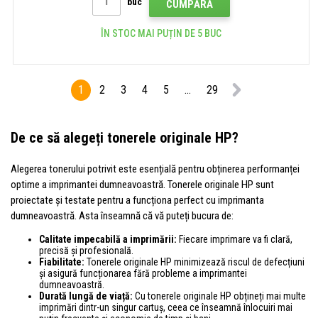
buc
CUMPĂRĂ
ÎN STOC MAI PUȚIN DE 5 BUC
1
2
3
4
5
...
29
De ce să alegeți tonerele originale HP?
Alegerea tonerului potrivit este esențială pentru obținerea performanței
optime a imprimantei dumneavoastră. Tonerele originale HP sunt
proiectate și testate pentru a funcționa perfect cu imprimanta
dumneavoastră. Asta înseamnă că vă puteți bucura de:
Calitate impecabilă a imprimării:
Fiecare imprimare va fi clară,
precisă și profesională.
Fiabilitate:
Tonerele originale HP minimizează riscul de defecțiuni
și asigură funcționarea fără probleme a imprimantei
dumneavoastră.
Durată lungă de viață:
Cu tonerele originale HP obțineți mai multe
imprimări dintr-un singur cartuș, ceea ce înseamnă înlocuiri mai