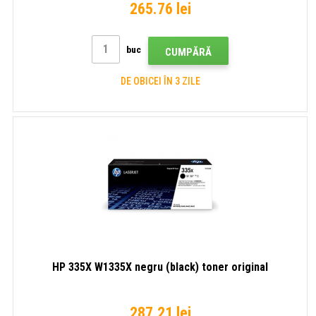
265.76 lei
buc
CUMPĂRĂ
DE OBICEI ÎN 3 ZILE
HP 335X W1335X negru (black) toner original
287.21 lei