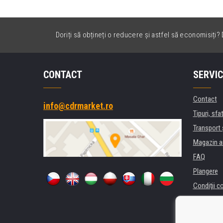
Doriți să obțineți o reducere și astfel să economisiți? D
CONTACT
SERVIC
Contact
info@cdrmarket.ro
Tipuri, sfat
Transport 
Magazin a
FAQ
Plangere
Condiţii c
Confidenti
Pentru comp