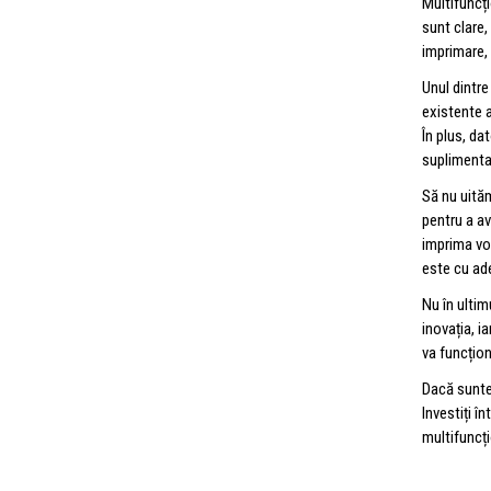
Multifuncț
sunt clare,
imprimare,
Unul dintre
existente a
În plus, da
suplimentar
Să nu uită
pentru a av
imprima vo
este cu ad
Nu în ulti
inovația, i
va funcțio
Dacă sunte
Investiți î
multifuncți