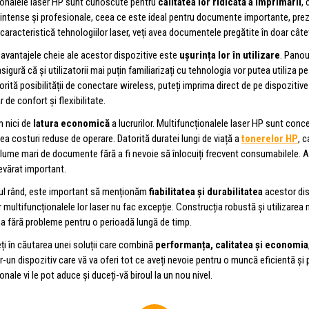
ionalele laser HP sunt cunoscute pentru
calitatea lor ridicată a imprimării
,
 intense și profesionale, ceea ce este ideal pentru documente importante, preze
 caracteristică tehnologiilor laser, veți avea documentele pregătite în doar câ
 avantajele cheie ale acestor dispozitive este
ușurința lor în utilizare
. Panou
sigură că și utilizatorii mai puțin familiarizați cu tehnologia vor putea utiliza p
torită posibilității de conectare wireless, puteți imprima direct de pe dispoziti
 de confort și flexibilitate.
m nici de
latura economică
a lucrurilor. Multifuncționalele laser HP sunt conce
ea costuri reduse de operare. Datorită duratei lungi de viață a
tonerelor HP
, 
lume mari de documente fără a fi nevoie să înlocuiți frecvent consumabilele. A
evărat important.
mul rând, este important să menționăm
fiabilitatea și durabilitatea
acestor dis
ar multifuncționalele lor laser nu fac excepție. Construcția robustă și utilizare
na fără probleme pentru o perioadă lungă de timp.
ți în căutarea unei soluții care combină
performanța, calitatea și economia
ntr-un dispozitiv care vă va oferi tot ce aveți nevoie pentru o muncă eficientă ș
onale vi le pot aduce și duceți-vă biroul la un nou nivel.