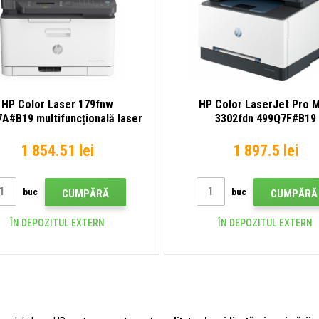
HP Color Laser 179fnw
HP Color LaserJet Pro 
A#B19 multifuncțională laser
3302fdn 499Q7F#B19
multifuncțională laser
1 854.51 lei
1 897.5 lei
buc
buc
CUMPĂRĂ
CUMPĂRĂ
ÎN DEPOZITUL EXTERN
ÎN DEPOZITUL EXTERN