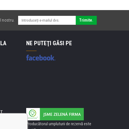
l nostru.
Trimite.
 LA
NE PUTEŢI GĂSI PE
IT
Producătorul umpluturii de rezervă este