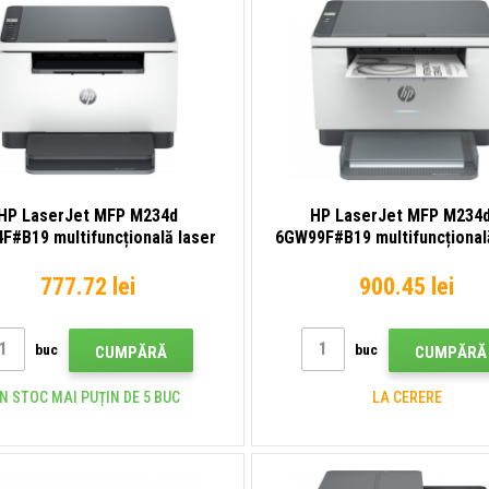
HP LaserJet MFP M234d
HP LaserJet MFP M234
F#B19 multifuncțională laser
6GW99F#B19 multifuncțional
777.72 lei
900.45 lei
buc
buc
CUMPĂRĂ
CUMPĂRĂ
ÎN STOC MAI PUȚIN DE 5 BUC
LA CERERE