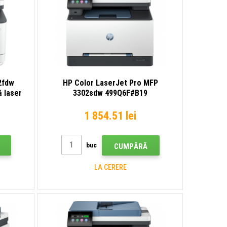
2fdw
HP Color LaserJet Pro MFP
ă laser
3302sdw 499Q6F#B19
multifuncțională laser
1 854.51 lei
buc
CUMPĂRĂ
LA CERERE