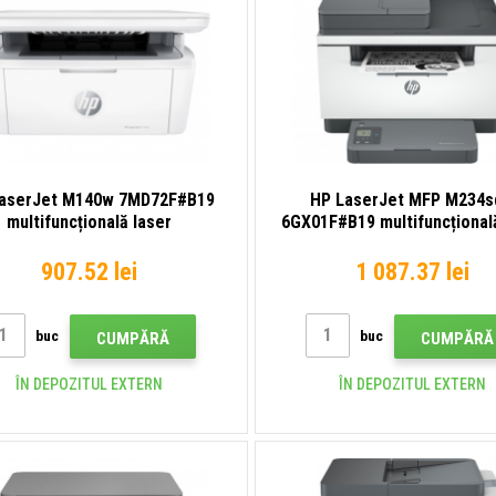
aserJet M140w 7MD72F#B19
HP LaserJet MFP M234
multifuncțională laser
6GX01F#B19 multifuncțional
907.52 lei
1 087.37 lei
buc
buc
CUMPĂRĂ
CUMPĂRĂ
ÎN DEPOZITUL EXTERN
ÎN DEPOZITUL EXTERN