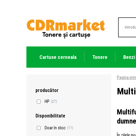
Cartuse cerneala
Tonere
Benzi
Pagina prin
Multi
producător
HP
(27)
Multif
Disponibilitate
dumne
Doar în stoc
(11)
În zilele n