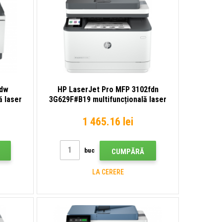
sdw
HP LaserJet Pro MFP 3102fdn
ă laser
3G629F#B19 multifuncțională laser
1 465.16 lei
buc
CUMPĂRĂ
LA CERERE