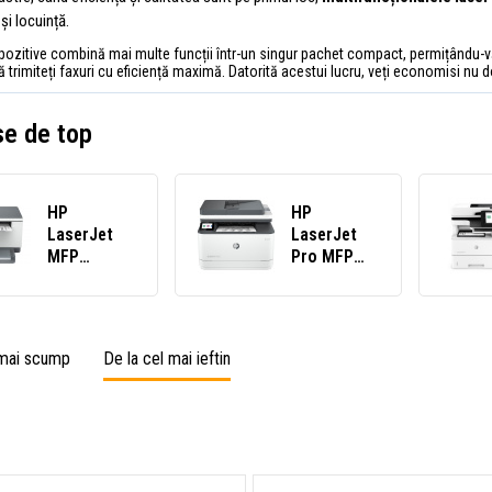
și locuință.
ozitive combină mai multe funcții într-un singur pachet compact, permițându-vă
să trimiteți faxuri cu eficiență maximă. Datorită acestui lucru, veți economisi nu do
e de top
HP
HP
LaserJet
LaserJet
MFP
Pro MFP
M234dw
3102fdw
6GW99F#B19
3G630F#B19
multifuncțională
multifuncțională
laser
laser
 mai scump
De la cel mai ieftin