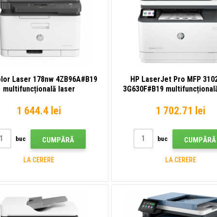
lor Laser 178nw 4ZB96A#B19
HP LaserJet Pro MFP 310
multifuncțională laser
3G630F#B19 multifuncțional
1 644.4 lei
1 702.71 lei
buc
buc
CUMPĂRĂ
CUMPĂRĂ
LA CERERE
LA CERERE