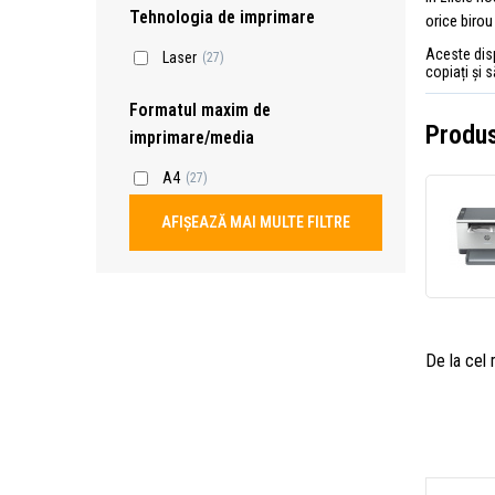
Tehnologia de imprimare
orice birou 
Aceste disp
Laser
(27)
copiați și 
Formatul maxim de
Produs
imprimare/media
A4
(27)
AFIȘEAZĂ MAI MULTE FILTRE
De la cel