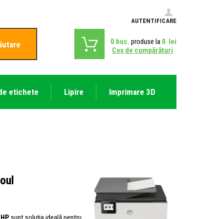
AUTENTIFICARE
0
buc.
produse la
0
lei
ăutare
Coş de cumpărături
de etichete
Lipire
Imprimare 3D
roul
 HP
sunt soluția ideală pentru