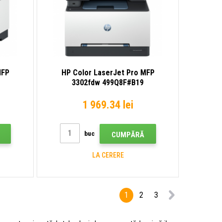
MFP
HP Color LaserJet Pro MFP
3302fdw 499Q8F#B19
multifuncțională laser
1 969.34 lei
buc
CUMPĂRĂ
LA CERERE
1
2
3