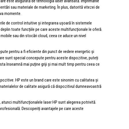
 care este asigurată de tehnologia laser avansată. Imprimările
ntări sau materiale de marketing. În plus, datorită vitezei de
teva momente.
rile de control intuitive și integrarea ușoară în sistemele
e deplin toate funcțiile pe care aceste multifuncționale le oferă.
ve mobile sau din stocări cloud, ceea ce aduce un nivel
pute pentru a fi eficiente din punct de vedere energetic și
care sunt special concepute pentru aceste dispozitive, puteți
sta înseamnă mai puține griji și mai mult timp pentru ceea ce
pozitive. HP este un brand care este sinonim cu calitatea și
a materialelor de calitate asigură că dispozitivul dumneavoastră
, atunci multifuncționalele laser HP sunt alegerea potrivită.
i profesională. Descoperiți avantajele pe care aceste