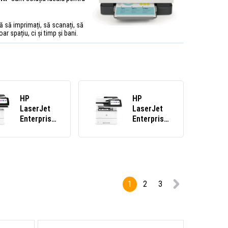
 să imprimați, să scanați, să
ar spațiu, ci și timp și bani.
HP
HP
LaserJet
LaserJet
Enterprise
Enterprise
M528z
MFP M528f
1PV67A#B19
1PV65A#B19
multifuncțională
multifuncțională
laser
laser
1
2
3