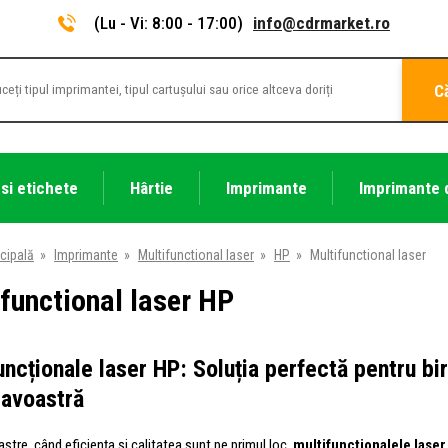
(Lu - Vi: 8:00 - 17:00)
info@cdrmarket.ro
C
 si etichete
Hârtie
Imprimante
Imprimante 
cipală
»
Imprimante
»
Multifunctional laser
»
HP
»
Multifunctional laser
functional laser HP
uncționale laser HP: Soluția perfectă pentru bi
avoastră
oastre, când eficiența și calitatea sunt pe primul loc,
multifuncționalele laser