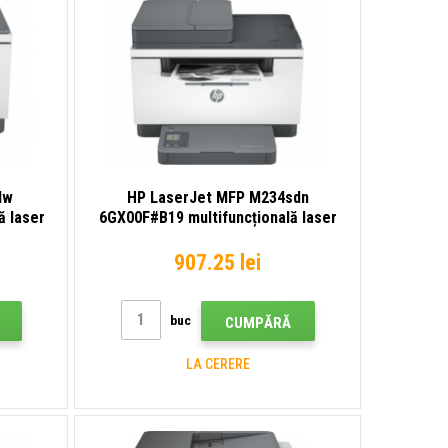
dw
HP LaserJet MFP M234sdn
ă laser
6GX00F#B19 multifuncțională laser
907.25 lei
buc
CUMPĂRĂ
LA CERERE