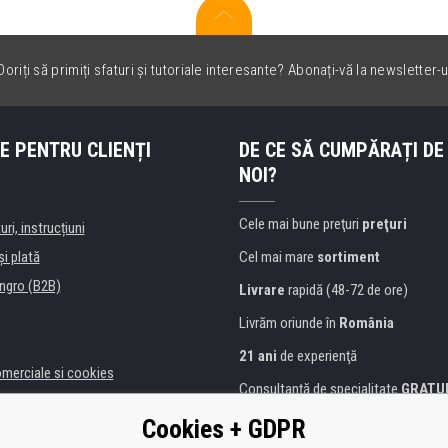
oriți să primiți sfaturi și tutoriale interesante? Abonați-vă la newsletter-u
E PENTRU CLIENȚI
DE CE SĂ CUMPĂRAȚI DE
NOI?
Cele mai bune preţuri
preţuri
uri, instrucțiuni
şi plată
Cel mai mare
sortiment
ngro (B2B)
Livrare
rapidă (48-72 de ore)
Livrăm oriunde în
România
21 ani
de experienţă
omerciale si cookies
Consultanţă de specialitate
GRATU
alitate
Abordarea amabilă
Cookies + GDPR
anii și instituţii