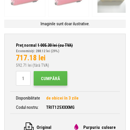
Imaginile sunt doar ilustrative.
Preţ normal
1 005.30
lei (cu TVA)
Economisiţi: 288.12 lei
(29%)
717.18
lei
592.71
lei (fără TVA)
CUMPĂRĂ
Disponibilitate
de obicei în 3 zile
Codul nostru:
TRIT125XXXMG
Original
Purpuriu culoare