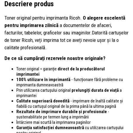
Descriere produs
Toner original pentru imprimanta Ricoh.
O alegere excelentă
pentru imprimarea zilnică
a documentelor de afaceri,
facturilor, tabelelor, graficelor sau imaginilor.Datorită cartușelor
de toner Ricoh, veți imprima tot ce aveți nevoie ușor și la o
calitate profesională.
De ce să cumpărați rezervele noastre originale?
Toner original = garanție
direct de la producătorul
imprimantei
100% utilizare în imprimantă
- funcționare fără probleme cu
imprimanta dumneavoastră
Prin utilizarea cartușului original
prelungiți durata de viață
a
imprimantei
Calitate superioară dovedită
- imprimare de înaltă calitate și
fiabilă cu cartușul original de la prima până la ultima pagină
Rezultate de imprimare durabile și profesionale
-
sustenabilitate pe termen lung a imprimării
Întârziere mai scurtă la imprimarea paginilor
Garanția satisfacției dumneavoastră
cu utilizarea cartușului
nostru original