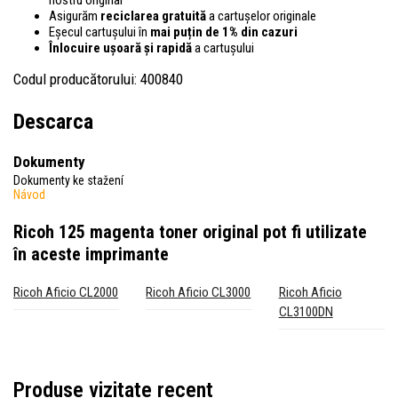
Asigurăm
reciclarea gratuită
a cartușelor originale
Eșecul cartușului în
mai puțin de 1% din cazuri
Înlocuire ușoară și rapidă
a cartușului
Codul producătorului: 400840
Descarca
Dokumenty
Dokumenty ke stažení
Návod
Ricoh 125 magenta toner original
pot fi utilizate
în aceste imprimante
Ricoh Aficio CL2000
Ricoh Aficio CL3000
Ricoh Aficio
CL3100DN
Produse vizitate recent