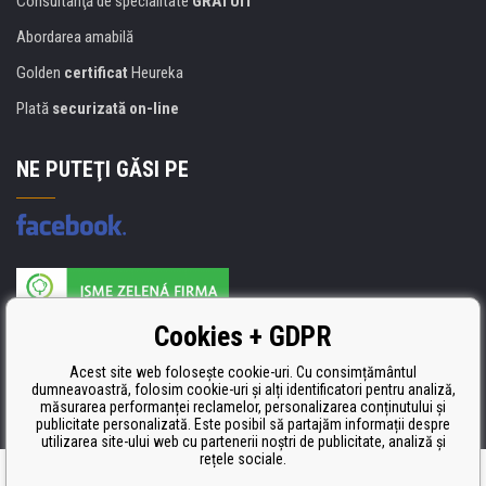
Consultanţă de specialitate
GRATUIT
Abordarea amabilă
Golden
certificat
Heureka
Plată
securizată on-line
NE PUTEŢI GĂSI PE
Producătorul umpluturii de rezervă este certificat
Cookies + GDPR
ISO 9001, ISO 14001 şi STMC.
Acest site web folosește cookie-uri. Cu consimțământul
dumneavoastră, folosim cookie-uri și alți identificatori pentru analiză,
măsurarea performanței reclamelor, personalizarea conținutului și
publicitate personalizată. Este posibil să partajăm informații despre
utilizarea site-ului web cu partenerii noștri de publicitate, analiză și
rețele sociale.