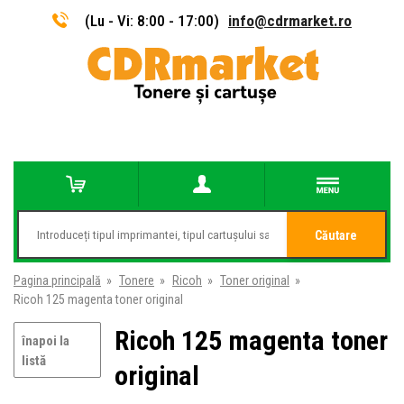
(Lu - Vi: 8:00 - 17:00)
info@cdrmarket.ro
Căutare
Pagina principală
»
Tonere
»
Ricoh
»
Toner original
»
Ricoh 125 magenta toner original
Ricoh 125 magenta toner
înapoi la
listă
original