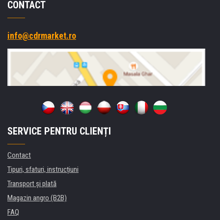
CONTACT
info@cdrmarket.ro
SERVICE PENTRU CLIENȚI
Contact
Tipuri, sfaturi, instrucțiuni
Transport şi plată
Magazin angro (B2B)
FAQ