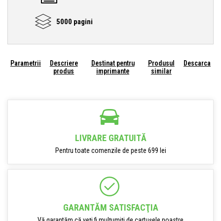
5000 pagini
Parametrii
Descriere
Destinat pentru
Produsul
Descarca
produs
imprimante
similar
LIVRARE GRATUITĂ
Pentru toate comenzile de peste 699 lei
GARANTĂM SATISFACŢIA
Vă garantăm că veți fi mulțumiți de cartușele noastre