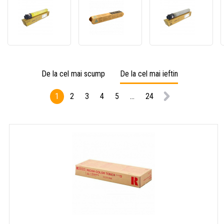
Ricoh
Ricoh
Ricoh
842531
842383
84253
galben
toner
negru
(yellow)
original
(black
toner
cyan
toner
original
origin
De la cel mai scump
De la cel mai ieftin
1
2
3
4
5
...
24