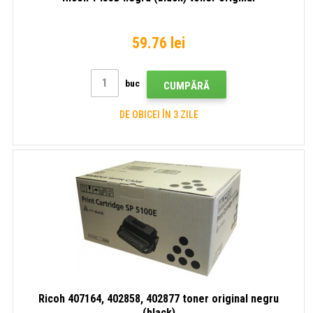
59.76 lei
buc
CUMPĂRĂ
DE OBICEI ÎN 3 ZILE
Ricoh 407164, 402858, 402877 toner original negru
(black)