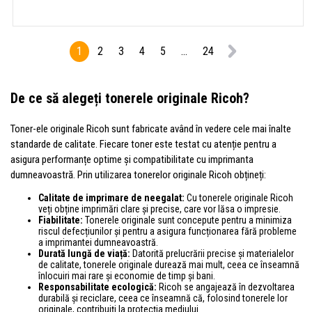
1
2
3
4
5
...
24
De ce să alegeți tonerele originale Ricoh?
Toner-ele originale Ricoh sunt fabricate având în vedere cele mai înalte
standarde de calitate. Fiecare toner este testat cu atenție pentru a
asigura performanțe optime și compatibilitate cu imprimanta
dumneavoastră. Prin utilizarea tonerelor originale Ricoh obțineți:
Calitate de imprimare de neegalat:
Cu tonerele originale Ricoh
veți obține imprimări clare și precise, care vor lăsa o impresie.
Fiabilitate:
Tonerele originale sunt concepute pentru a minimiza
riscul defecțiunilor și pentru a asigura funcționarea fără probleme
a imprimantei dumneavoastră.
Durată lungă de viață:
Datorită prelucrării precise și materialelor
de calitate, tonerele originale durează mai mult, ceea ce înseamnă
înlocuiri mai rare și economie de timp și bani.
Responsabilitate ecologică:
Ricoh se angajează în dezvoltarea
durabilă și reciclare, ceea ce înseamnă că, folosind tonerele lor
originale, contribuiți la protecția mediului.