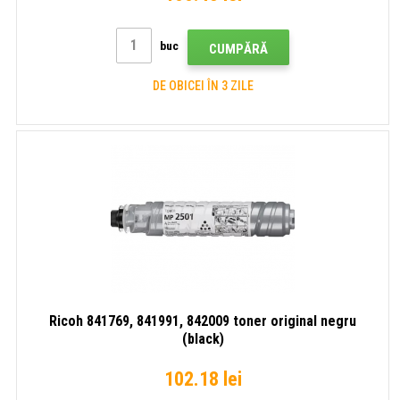
buc
CUMPĂRĂ
DE OBICEI ÎN 3 ZILE
Ricoh 841769, 841991, 842009 toner original negru
(black)
102.18 lei