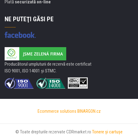
Plată
securizată on-line
NE PUTEŢI GĂSI PE
Producătorul umpluturii de rezervă este certificat
ISO 9001, ISO 14001 şi STMC.
Ecommerce solutions
BINARGON.cz
© Toate drepturile rezervate CDRmarket.ro
Tonere şi cartuşe