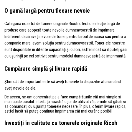
O gamă largă pentru fiecare nevoie
Categoria noastră de tonere originale Ricoh oferă o selecție largă de
produse care acoperă toate nevoile dumneavoastră de imprimare.
Indiferent dacă aveți nevoie de toner pentru biroul de acasă sau pentru o
companie mare, avem soluția pentru dumneavoastră. Toner-ele noastre
sunt disponibile în diferite capacități și culori, astfel încât să îl puteți găsi
cu ușurință pe cel potrivit pentru modelul dumneavoastră de imprimantă.
Cumpărare simplă și livrare rapidă
Știm cât de important este să aveți tonerele la dispoziție atunci când
aveți nevoie de ele.
De aceea, ne-am concentrat pe a face cumpărăturile cât mai simple și
mai rapide posibil. Interfața noastră ușor de utilizat vă permite să găsiți și
să comandați cu ușurință tonerele necesare. În plus, oferim livrare rapidă,
astfel încât să puteți continua imprimarea cât mai curând posibil.
Investiți în calitate cu tonerele originale Ricoh