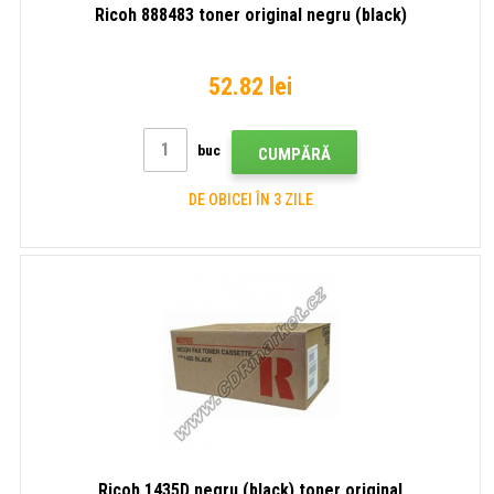
Ricoh 888483 toner original negru (black)
52.82 lei
buc
CUMPĂRĂ
DE OBICEI ÎN 3 ZILE
Ricoh 1435D negru (black) toner original