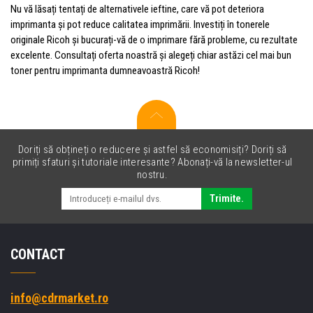
Nu vă lăsați tentați de alternativele ieftine, care vă pot deteriora
imprimanta și pot reduce calitatea imprimării. Investiți în tonerele
originale Ricoh și bucurați-vă de o imprimare fără probleme, cu rezultate
excelente. Consultați oferta noastră și alegeți chiar astăzi cel mai bun
toner pentru imprimanta dumneavoastră Ricoh!
Doriți să obțineți o reducere și astfel să economisiți? Doriți să
primiți sfaturi și tutoriale interesante? Abonați-vă la newsletter-ul
nostru.
Trimite.
CONTACT
info@cdrmarket.ro