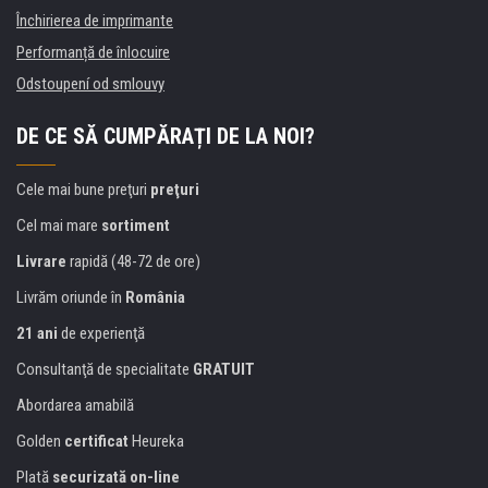
Închirierea de imprimante
Performanță de înlocuire
Odstoupení od smlouvy
DE CE SĂ CUMPĂRAȚI DE LA NOI?
Cele mai bune preţuri
preţuri
Cel mai mare
sortiment
Livrare
rapidă (48-72 de ore)
Livrăm oriunde în
România
21 ani
de experienţă
Consultanţă de specialitate
GRATUIT
Abordarea amabilă
Golden
certificat
Heureka
Plată
securizată on-line