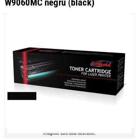
W9060MC negru (black)
Imaginile sunt doar ilustrative.