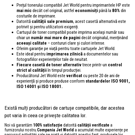
Prețul tonerului compatibil Jet World pentru imprimantele HP este
mai mic
decât cel original, astfel
economisiți
până la
80%
din
costurile de imprimare.
Datorită
calității sale premium
, acest casetă alternativă este
potrivit și pentru utilizatorii exigenți.
Cartușul de toner compatibil poate imprima același număr sau
chiar un
număr mai mare de pagini
decât originalul, menținând
aceeași calitate
– contururi clare și culori intense.
Oferim garanție pe viață pentru toate cartușele Jet World.
Este ideal pentru
imprimarea zilnică
a documentelor sau
fotografiilor experiențelor tale de neuitat.
Fiecare casetă de toner alternativ
trece printr-un
control
strict al calității
în timpul producției.
Producătorul Jet World este
verificat
cu peste 20 de ani de
experiență și produce produse conform
standardelor ISO 9001,
ISO 14001
și ISO 18001.
Există mulți producători de cartușe compatibile, dar acestea
pot varia în ceea ce privește calitatea lor.
Noi vă garantăm
100% satisfacție
datorită
calității verificate
a
furnizorului nostru.
Compania Jet World
a acumulat multe experiențe pe
parcursul activității sale pe piață și datorită acestui fapt, produsele lor