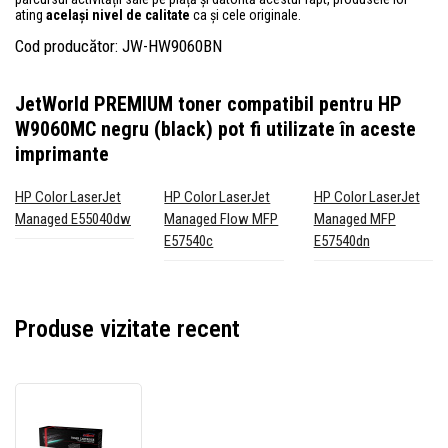
ating
același nivel de calitate
ca și cele originale.
Cod producător: JW-HW9060BN
JetWorld PREMIUM toner compatibil pentru HP
W9060MC negru (black)
pot fi utilizate în aceste
imprimante
HP Color LaserJet
HP Color LaserJet
HP Color LaserJet
Managed E55040dw
Managed Flow MFP
Managed MFP
E57540c
E57540dn
Produse vizitate recent
JetWorld
PREMIUM