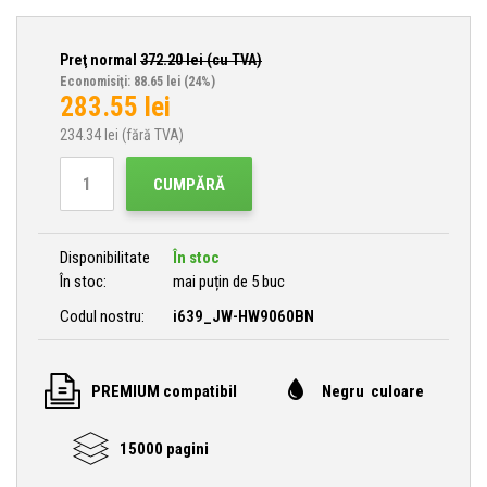
Preţ normal
372.20
lei (cu TVA)
Economisiţi: 88.65 lei
(24%)
283.55
lei
234.34
lei (fără TVA)
CUMPĂRĂ
Disponibilitate
În stoc
În stoc:
mai puțin de 5 buc
Codul nostru:
i639_JW-HW9060BN
PREMIUM compatibil
Negru culoare
15000 pagini