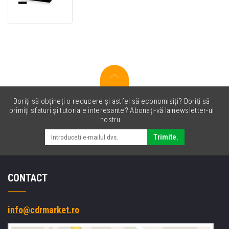
toner
compatibil
pentru
HP
W9060MC
negru
(black)
Doriți să obțineți o reducere și astfel să economisiți? Doriți să
primiți sfaturi și tutoriale interesante? Abonați-vă la newsletter-ul
nostru.
Trimite.
CONTACT
info@cdrmarket.ro