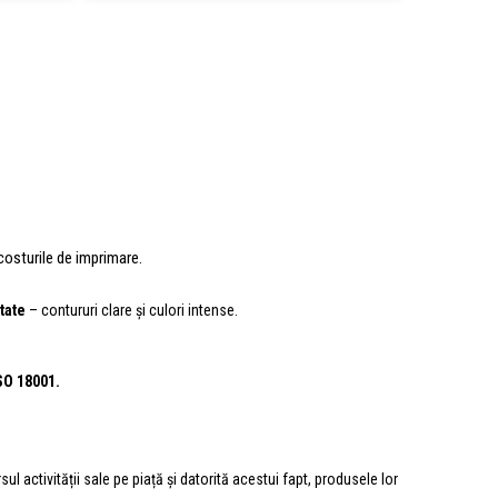
costurile de imprimare.
tate
– contururi clare și culori intense.
ISO 18001.
 activității sale pe piață și datorită acestui fapt, produsele lor