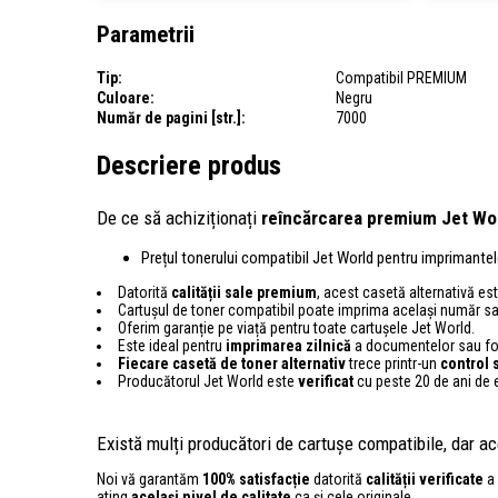
Parametrii
Tip:
Compatibil PREMIUM
Culoare:
Negru
Număr de pagini [str.]:
7000
Descriere produs
De ce să achiziționați
reîncărcarea premium Jet Wo
Prețul tonerului compatibil Jet World pentru imprimant
Datorită
calității sale premium
, acest casetă alternativă este
Cartușul de toner compatibil poate imprima același număr s
Oferim garanție pe viață pentru toate cartușele Jet World.
Este ideal pentru
imprimarea zilnică
a documentelor sau foto
Fiecare casetă de toner alternativ
trece printr-un
control
s
Producătorul Jet World este
verificat
cu peste 20 de ani de
Există mulți producători de cartușe compatibile, dar ace
Noi vă garantăm
100% satisfacție
datorită
calității verificate
a 
ating
același nivel de calitate
ca și cele originale.