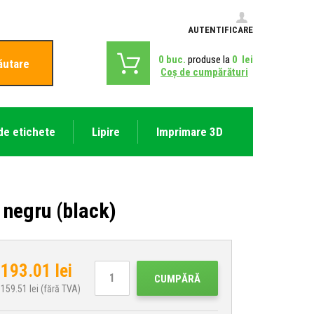
AUTENTIFICARE
0
buc.
produse la
0
lei
ăutare
Coş de cumpărături
de etichete
Lipire
Imprimare 3D
negru (black)
193.01
lei
CUMPĂRĂ
159.51
lei (fără TVA)