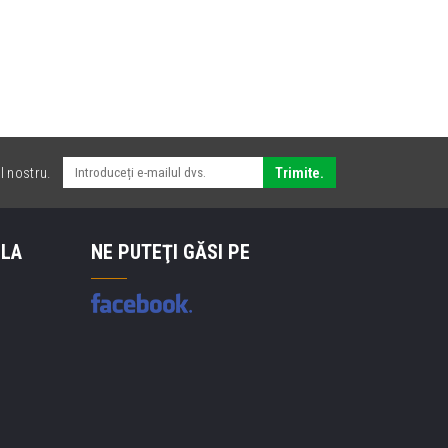
l nostru.
Trimite.
 LA
NE PUTEŢI GĂSI PE