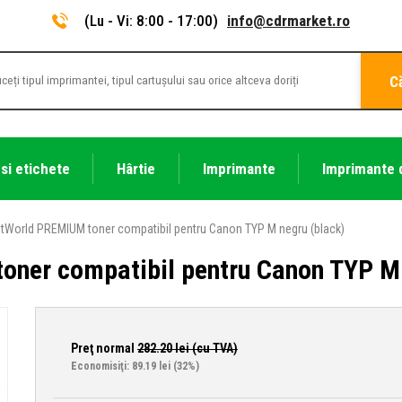
(Lu - Vi: 8:00 - 17:00)
info@cdrmarket.ro
C
 si etichete
Hârtie
Imprimante
Imprimante 
tWorld PREMIUM toner compatibil pentru Canon TYP M negru (black)
ner compatibil pentru Canon TYP M 
Preţ normal
282.20
lei (cu TVA)
Economisiţi: 89.19 lei
(32%)