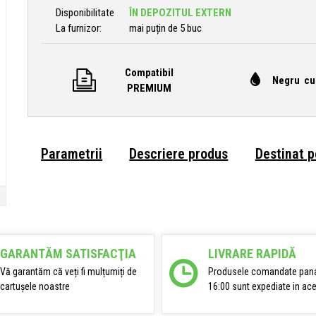
Disponibilitate
ÎN DEPOZITUL EXTERN
La furnizor:
mai puțin de 5 buc
Compatibil
Negru cu
PREMIUM
Parametrii
Descriere produs
Destinat 
GARANTĂM SATISFACŢIA
LIVRARE RAPIDĂ
Vă garantăm că veți fi mulțumiți de
Produsele comandate pana
cartușele noastre
16:00 sunt expediate in ace