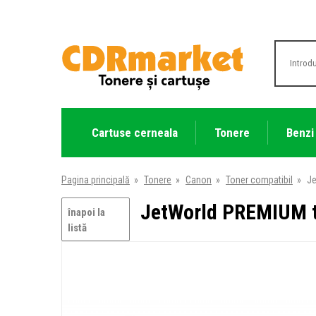
Cartuse cerneala
Tonere
Benzi
Pagina principală
»
Tonere
»
Canon
»
Toner compatibil
»
Je
JetWorld PREMIUM to
înapoi la
listă