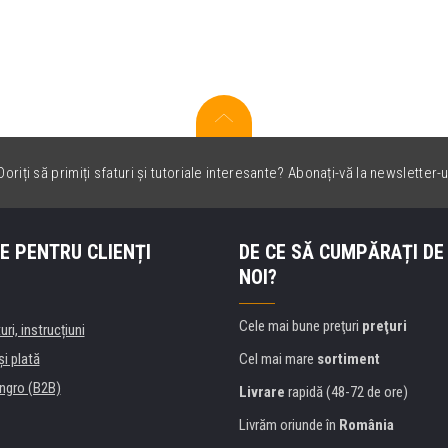
oriți să primiți sfaturi și tutoriale interesante? Abonați-vă la newsletter-u
E PENTRU CLIENȚI
DE CE SĂ CUMPĂRAȚI DE
NOI?
Cele mai bune preţuri
preţuri
uri, instrucțiuni
şi plată
Cel mai mare
sortiment
ngro (B2B)
Livrare
rapidă (48-72 de ore)
Livrăm oriunde în
România