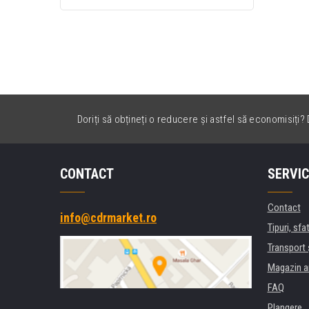
Doriți să obțineți o reducere și astfel să economisiți? D
CONTACT
SERVIC
Contact
info@cdrmarket.ro
Tipuri, sfat
Transport 
Magazin a
FAQ
Plangere