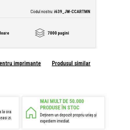
Codul nostru:
i639_JW-CCARTMN
loare
7000 pagini
pentru imprimante
Produsul similar
MAI MULT DE 50.000
PRODUSE ÎN STOC
 la ora
Deținem un depozit propriu uriaș și
easi zi.
expediem imediat.