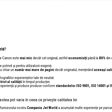
rld
?
ele Canon este
mai mic
decât cel original, astfel
economisiți
până la
80%
din 
 potrivit și pentru utilizatorii exigenți.
au chiar un
număr mai mare de pagini
decât originalul, menținând
aceeași cali
grafiilor experiențelor tale de neuitat.
trict al calității
în timpul producției.
 experiență și produce produse conform
standardelor ISO 9001, ISO 14001
și 
stea pot varia în ceea ce privește calitatea lor.
furnizorului nostru.
Compania Jet World
a acumulat multe experiențe pe parcursul