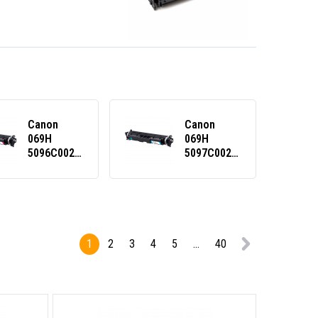
Canon
Canon
069H
069H
5096C002
5097C002
purpuriu
azuriu
(magenta)
(cyan)
toner
toner
compatibil
compatibil
1
2
3
4
5
...
40