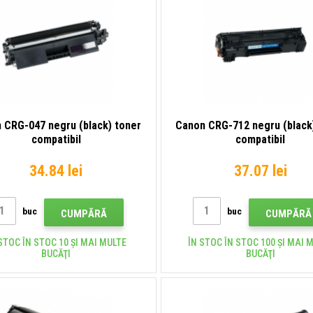
 CRG-047 negru (black) toner
Canon CRG-712 negru (black
compatibil
compatibil
34.84 lei
37.07 lei
buc
buc
CUMPĂRĂ
CUMPĂRĂ
STOC ÎN STOC 10 ȘI MAI MULTE
ÎN STOC ÎN STOC 100 ȘI MAI 
BUCĂŢI
BUCĂŢI