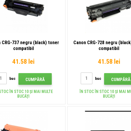
 CRG-737 negru (black) toner
Canon CRG-728 negru (black
compatibil
compatibil
41.58 lei
41.58 lei
buc
buc
CUMPĂRĂ
CUMPĂRĂ
STOC ÎN STOC 10 ȘI MAI MULTE
ÎN STOC ÎN STOC 10 ȘI MAI M
BUCĂŢI
BUCĂŢI