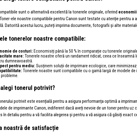
mpatibile sunt o alternativă excelentă la tonerele originale, oferind
economii 
 Toner-ele noastre compatibile pentru Canon sunt testate cu atenție pentru a as
ă. Datorită acestui lucru, puteți imprima documente, fotografii și alte material
ele tonerelor noastre compatibile:
nomie de costuri:
Economisiți până la 50 % în comparație cu tonerele originale, 
acitate mare:
Tonerele noastre oferă un randament ridicat, ceea ce înseamnă în
tru dumneavoastră.
pect pentru mediu:
Susținem soluții de imprimare ecologice, care minimizeaz
patibilitate:
Tonerele noastre sunt compatibile cu o gamă largă de modele de i
ă probleme.
alegi tonerul potrivit?
onerului potrivit este esențială pentru a asigura performanța optimă a impriman
dele de imprimante Canon, indiferent dacă aveți nevoie de un toner pentru uz c
s în detaliu pentru a vă facilita alegerea și pentru a vă asigura că găsiți exact 
a noastră de satisfacție