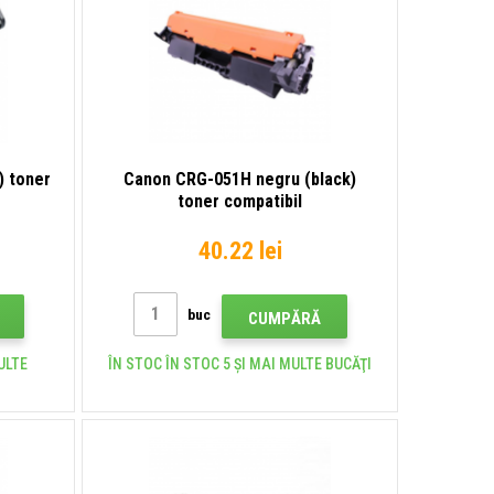
) toner
Canon CRG-051H negru (black)
toner compatibil
40.22 lei
buc
CUMPĂRĂ
ULTE
ÎN STOC ÎN STOC 5 ȘI MAI MULTE BUCĂŢI