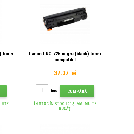
) toner
Canon CRG-725 negru (black) toner
compatibil
37.07 lei
buc
CUMPĂRĂ
MULTE
ÎN STOC ÎN STOC 100 ȘI MAI MULTE
BUCĂŢI