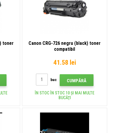
) toner
Canon CRG-726 negru (black) toner
compatibil
41.58 lei
buc
CUMPĂRĂ
ULTE
ÎN STOC ÎN STOC 10 ȘI MAI MULTE
BUCĂŢI