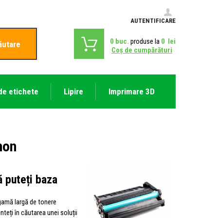
AUTENTIFICARE
0
buc.
produse la
0
lei
ăutare
Coş de cumpărături
de etichete
Lipire
Imprimare 3D
non
ă puteți baza
 gamă largă de tonere
teți în căutarea unei soluții