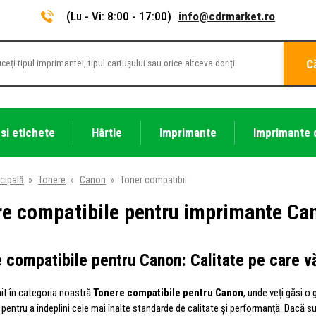
(Lu - Vi: 8:00 - 17:00)
info@cdrmarket.ro
C
 si etichete
Hârtie
Imprimante
Imprimante 
cipală
»
Tonere
»
Canon
»
Toner compatibil
re compatibile pentru imprimante Ca
 compatibile pentru Canon: Calitate pe care v
nit în categoria noastră
Tonere compatibile pentru Canon
, unde veți găsi o
entru a îndeplini cele mai înalte standarde de calitate și performanță. Dacă sun