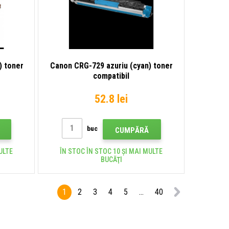
) toner
Canon CRG-729 azuriu (cyan) toner
compatibil
52.8 lei
buc
CUMPĂRĂ
ULTE
ÎN STOC ÎN STOC 10 ȘI MAI MULTE
BUCĂŢI
1
2
3
4
5
...
40