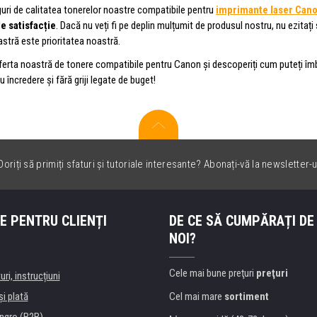
uri de calitatea tonerelor noastre compatibile pentru
imprimante laser Can
e satisfacție
. Dacă nu veți fi pe deplin mulțumit de produsul nostru, nu ezitaț
tră este prioritatea noastră.
ferta noastră de tonere compatibile pentru Canon și descoperiți cum puteți îmbun
u încredere și fără griji legate de buget!
oriți să primiți sfaturi și tutoriale interesante? Abonați-vă la newsletter-u
E PENTRU CLIENȚI
DE CE SĂ CUMPĂRAȚI DE
NOI?
Cele mai bune preţuri
preţuri
uri, instrucțiuni
şi plată
Cel mai mare
sortiment
ngro (B2B)