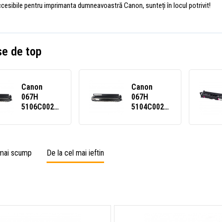
accesibile pentru imprimanta dumneavoastră Canon, sunteți în locul potrivit!
e de top
Canon
Canon
067H
067H
5106C002
5104C002
negru
purpuriu
(black)
(magenta)
toner
toner
compatibil
compatibil
 mai scump
De la cel mai ieftin