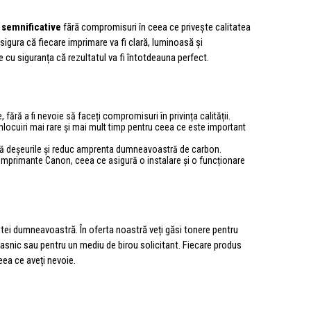
semnificative
fără compromisuri în ceea ce privește calitatea
igura că fiecare imprimare va fi clară, luminoasă și
e cu siguranța că rezultatul va fi întotdeauna perfect.
fără a fi nevoie să faceți compromisuri în privința calității.
locuiri mai rare și mai mult timp pentru ceea ce este important
ă deșeurile și reduc amprenta dumneavoastră de carbon.
mprimante Canon, ceea ce asigură o instalare și o funcționare
tei dumneavoastră. În oferta noastră veți găsi tonere pentru
asnic sau pentru un mediu de birou solicitant. Fiecare produs
ceea ce aveți nevoie.