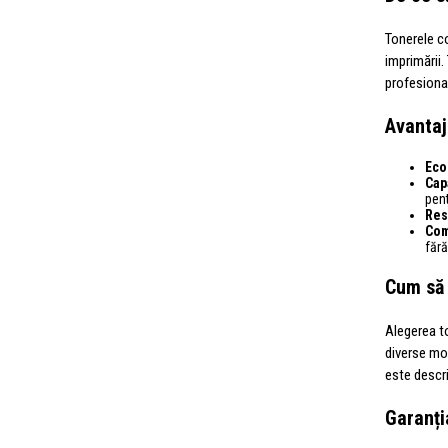
Tonerele co
imprimării.
profesional
Avantaj
Eco
Cap
pen
Res
Com
făr
Cum să 
Alegerea t
diverse mo
este descri
Garanți