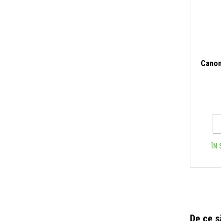
Canon
ÎN 
De ce s