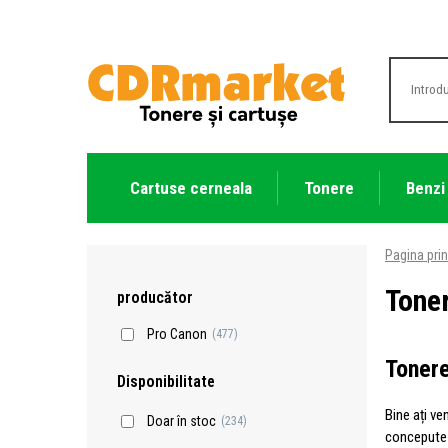
Cartuse cerneala
Tonere
Benzi
Pagina prin
Tone
producător
Pro Canon
(477)
Tonere
Disponibilitate
Bine ați ve
Doar în stoc
(234)
concepute p