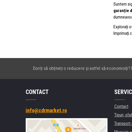
Suntem sig
garanție d
dumneavoas
Explorați o
Imprimați c
Doriți să obțineți o reducere și astfel să economisiți? D
CONTACT
SERVIC
Contact
info@cdrmarket.ro
Tipuri, sfat
Transport 
Magazin a