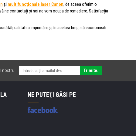
on
și
multifuncționale laser Canon
, de aceea oferim o
i să ne contactați și noi ne vom ocupa de remediere. Satisfacția
ătăți calitatea imprimării și, în același timp, să economisiți.
l nostru.
Trimite.
 LA
NE PUTEŢI GĂSI PE