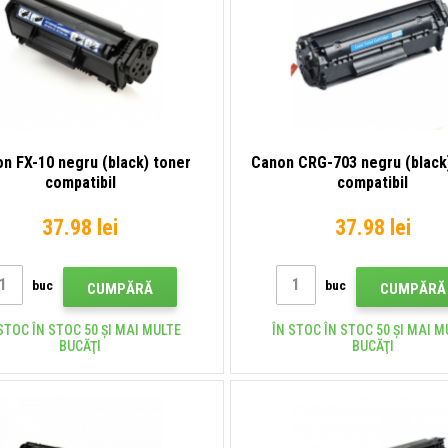
n FX-10 negru (black) toner
Canon CRG-703 negru (black
compatibil
compatibil
37.98 lei
37.98 lei
buc
buc
CUMPĂRĂ
CUMPĂRĂ
STOC ÎN STOC 50 ȘI MAI MULTE
ÎN STOC ÎN STOC 50 ȘI MAI M
BUCĂŢI
BUCĂŢI