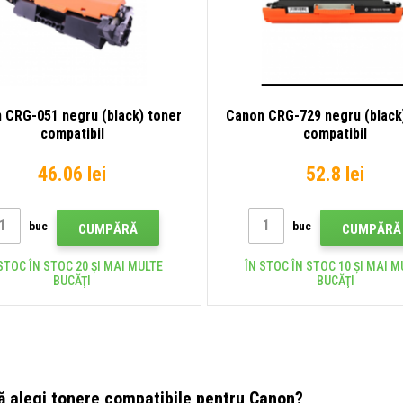
 CRG-051 negru (black) toner
Canon CRG-729 negru (black
compatibil
compatibil
46.06 lei
52.8 lei
buc
buc
CUMPĂRĂ
CUMPĂRĂ
STOC ÎN STOC 20 ȘI MAI MULTE
ÎN STOC ÎN STOC 10 ȘI MAI M
BUCĂŢI
BUCĂŢI
ă alegi tonere compatibile pentru Canon?