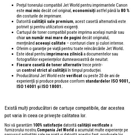
Prețul tonerului compatibil Jet World pentru imprimantele Canon
este
mai mic
decât cel original,
economisiți
astfel până la
80 %
din costurile de imprimare.
Datorită
calității sale premium
, acest casetă alternativă este
potrivit și pentru utilizatorii exigenți.
Cartușul de toner compatibil poate imprima același număr sau
chiar
un număr mai mare de pagini
decât originalul,
menținând
aceeași calitate
– contururi clare și culori intense.
Oferim o garanție pe viață pentru toate reîncărcările Jet World
.
Este ideal pentru
imprimarea zilnică
a documentelor sau
fotografiilor experiențelor dumneavoastră de neuitat.
Fiecare casetă de toner alternativ
trece printr-
un
control
strict al calității
în timpul producției.
Producătorul Jet World este
verificat
cu peste 20 de ani de
experiență și produce produse conform
standardelor ISO 9001,
ISO 14001
și ISO 18001.
Există mulți producători de cartușe compatibile, dar acestea
pot varia în ceea ce privește calitatea lor.
Noi vă garantăm
100% satisfacție
datorită
calității verificate
a
furnizorului nostru.
Compania Jet World
a acumulat multe experiențe pe
parcursul activității sale pe piață și datorită acestui fapt, produsele lor