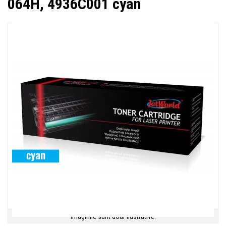
064H, 4936C001 cyan
Imaginile sunt doar ilustrative.