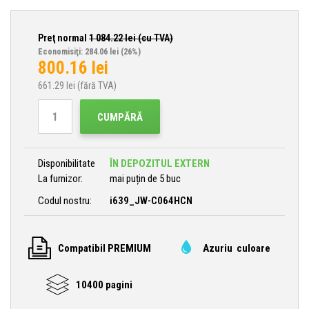
Preţ normal
1 084.22
lei (cu TVA)
Economisiţi: 284.06 lei
(26%)
800.16
lei
661.29
lei (fără TVA)
CUMPĂRĂ
Disponibilitate
ÎN DEPOZITUL EXTERN
La furnizor:
mai puțin de 5 buc
Codul nostru:
i639_JW-C064HCN
Compatibil PREMIUM
Azuriu culoare
10400 pagini