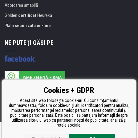
Abordarea amabilă
Golden
certificat
Heureka
Plată
securizată on-line
NE PUTEŢI GĂSI PE
Producătorul umpluturii de rezervă este certificat
Cookies + GDPR
ISO 9001, ISO 14001 şi STMC.
Acest site web folosește cookie-uri. Cu consimțământul
dumneavoastră, folosim cookie-uri și alți identificatori pentru analiză,
măsurarea performanței reclamelor, personalizarea conținutului și
publicitate personalizată. Este posibil să partajăm informații despre
utilizarea site-ului web cu partenerii noștri de publicitate, analiză și
rețele sociale.
Ecommerce solutions
BINARGON.cz