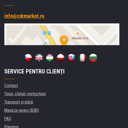
info@cdrmarket.ro
SERVICE PENTRU CLIENȚI
Contact
Tipuri, sfaturi, instrucțiuni
Transport şi plată
Magazin angro (B2B)
FAQ
Plangere