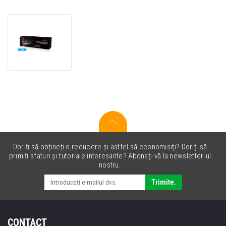
JetWorld
PREMIUM
toner
compatibil
pentru
Canon
064H,
4936C001
cyan
Doriți să obțineți o reducere și astfel să economisiți? Doriți să
primiți sfaturi și tutoriale interesante? Abonați-vă la newsletter-ul
nostru.
Trimite.
CONTACT