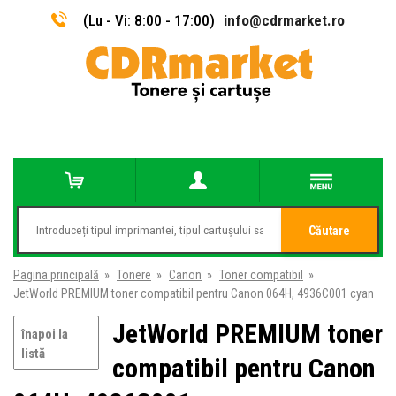
(Lu - Vi: 8:00 - 17:00)
info@cdrmarket.ro
Căutare
Pagina principală
»
Tonere
»
Canon
»
Toner compatibil
»
JetWorld PREMIUM toner compatibil pentru Canon 064H, 4936C001 cyan
JetWorld PREMIUM toner
înapoi la
listă
compatibil pentru Canon