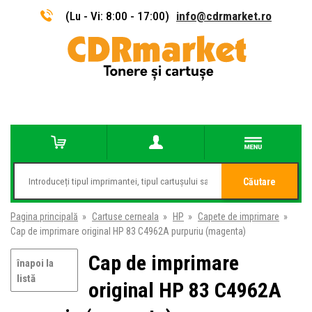
(Lu - Vi: 8:00 - 17:00)
info@cdrmarket.ro
Căutare
Pagina principală
»
Cartuse cerneala
»
HP
»
Capete de imprimare
»
Cap de imprimare original HP 83 C4962A purpuriu (magenta)
Cap de imprimare
înapoi la
listă
original HP 83 C4962A