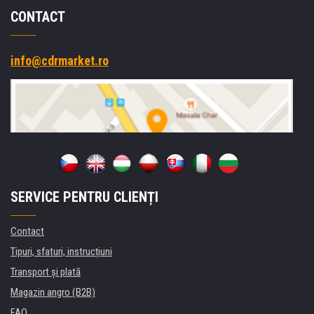
CONTACT
info@cdrmarket.ro
SERVICE PENTRU CLIENȚI
Contact
Tipuri, sfaturi, instrucțiuni
Transport şi plată
Magazin angro (B2B)
FAQ