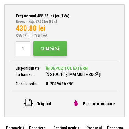
Preţ normal
488.36
lei (cu TVA)
Economisiţi: 57.56 lei
(12%)
430.80
lei
356.03
lei (fără TVA)
CUMPĂRĂ
Disponibilitate
ÎN DEPOZITUL EXTERN
La furnizor:
ÎN STOC 10 ȘI MAI MULTE BUCĂŢI
Codul nostru:
IHPC4962AXNG
Original
Purpuriu culoare
Parametrii
Descriere
Destinat pentru
Produsul
Descarca