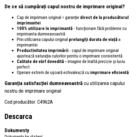
De ce să cumpărați capul nostru de imprimare original?
Cap de imprimare original = garanție
direct de la producătorul
imprimantei
100% utilizare în imprimantă
- funcționare fără probleme cu
imprimanta dumneavoastră
Prin utilizarea capului original
prelungiți durata de viață
a
imprimantei
Productivitatea imprimării
- capul de imprimare original
ajustează saturația culorilor pentru o imprimare consistentă
Calitate de vârf dovedită -
imagine de înaltă precizie și luciu
perfect
Operare extrem de ușoară echivalează cu
imprimare eficientă
Garanția satisfacției dumneavoastră
cu utilizarea capului
nostru de imprimare original
Cod producător: C4962A
Descarca
Dokumenty
Dokumenty ke stažení