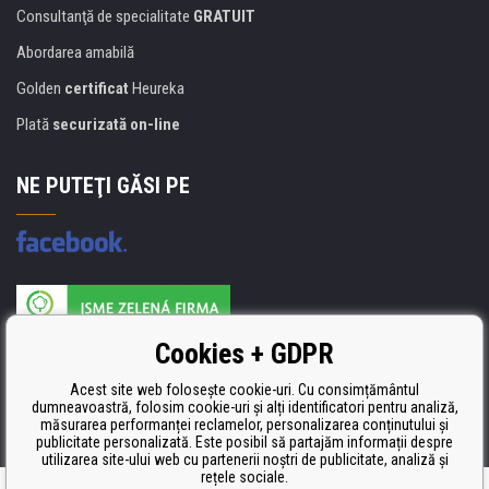
Consultanţă de specialitate
GRATUIT
Abordarea amabilă
Golden
certificat
Heureka
Plată
securizată on-line
NE PUTEŢI GĂSI PE
Producătorul umpluturii de rezervă este certificat
Cookies + GDPR
ISO 9001, ISO 14001 şi STMC.
Acest site web folosește cookie-uri. Cu consimțământul
dumneavoastră, folosim cookie-uri și alți identificatori pentru analiză,
măsurarea performanței reclamelor, personalizarea conținutului și
publicitate personalizată. Este posibil să partajăm informații despre
utilizarea site-ului web cu partenerii noștri de publicitate, analiză și
rețele sociale.