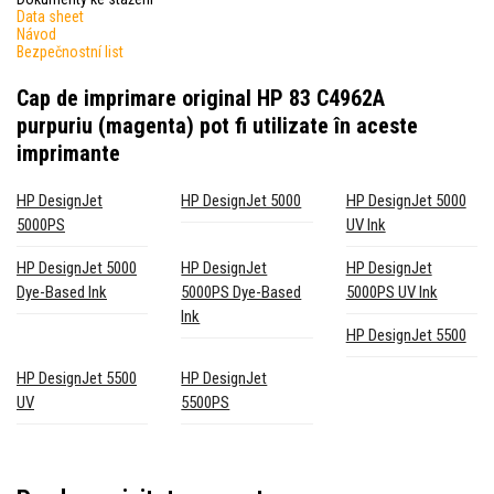
Data sheet
Návod
Bezpečnostní list
Cap de imprimare original HP 83 C4962A
purpuriu (magenta)
pot fi utilizate în aceste
imprimante
HP DesignJet
HP DesignJet 5000
HP DesignJet 5000
5000PS
UV Ink
HP DesignJet 5000
HP DesignJet
HP DesignJet
Dye-Based Ink
5000PS Dye-Based
5000PS UV Ink
Ink
HP DesignJet 5500
HP DesignJet 5500
HP DesignJet
UV
5500PS