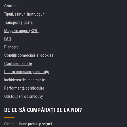
Contact
Tipuri, sfaturi, instrucțiuni
Transport şi plată
Magazin angro (B2B)
FAQ
Plangere
Condiţii comerciale si cookies
Confidentialitate
Pentru companii și instituţii
Închirierea de imprimante
Performanță de înlocuire
Odstoupení od smlouvy
DE CE SĂ CUMPĂRAȚI DE LA NOI?
Cele mai bune preţuri
preţuri