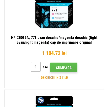
HP CE019A, 771 cyan deschis/magenta deschis (light
cyan/light magenta) cap de imprimare original
1 184.72 lei
buc
CUMPĂRĂ
DE OBICEI ÎN 3 ZILE