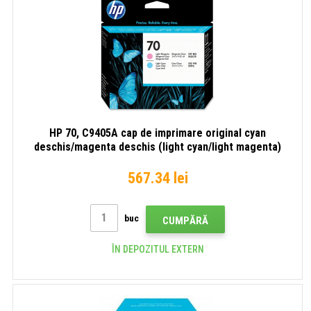
HP 70, C9405A cap de imprimare original cyan
deschis/magenta deschis (light cyan/light magenta)
567.34 lei
buc
CUMPĂRĂ
ÎN DEPOZITUL EXTERN