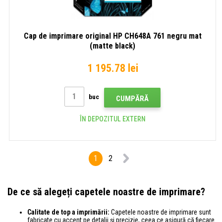
Cap de imprimare original HP CH648A 761 negru mat
(matte black)
1 195.78 lei
buc
CUMPĂRĂ
ÎN DEPOZITUL EXTERN
1
2
De ce să alegeți capetele noastre de imprimare?
Calitate de top a imprimării:
Capetele noastre de imprimare sunt
fabricate cu accent pe detalii și precizie, ceea ce asigură că fiecare