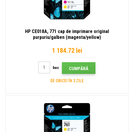
HP CE018A, 771 cap de imprimare original
purpuriu/galben (magenta/yellow)
1 184.72 lei
buc
CUMPĂRĂ
DE OBICEI ÎN 3 ZILE