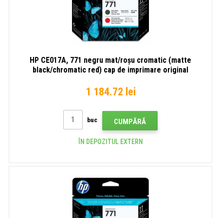
HP CE017A, 771 negru mat/roșu cromatic (matte
black/chromatic red) cap de imprimare original
1 184.72 lei
buc
CUMPĂRĂ
ÎN DEPOZITUL EXTERN