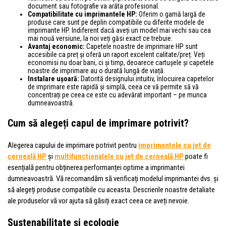
document sau fotografie va arăta profesional.
Compatibilitate cu imprimantele HP:
Oferim o gamă largă de
produse care sunt pe deplin compatibile cu diferite modele de
imprimante HP. Indiferent dacă aveți un model mai vechi sau cea
mai nouă versiune, la noi veți găsi exact ce trebuie.
Avantaj economic:
Capetele noastre de imprimare HP sunt
accesibile ca preț și oferă un raport excelent calitate/preț. Veți
economisi nu doar bani, ci și timp, deoarece cartușele și capetele
noastre de imprimare au o durată lungă de viață.
Instalare ușoară:
Datorită designului intuitiv, înlocuirea capetelor
de imprimare este rapidă și simplă, ceea ce vă permite să vă
concentrați pe ceea ce este cu adevărat important – pe munca
dumneavoastră.
Cum să alegeți capul de imprimare potrivit?
Alegerea capului de imprimare potrivit pentru
imprimantele cu jet de
cerneală HP
și
multifuncționalele cu jet de cerneală HP
poate fi
esențială pentru obținerea performanței optime a imprimantei
dumneavoastră. Vă recomandăm să verificați modelul imprimantei dvs. și
să alegeți produse compatibile cu aceasta. Descrierile noastre detaliate
ale produselor vă vor ajuta să găsiți exact ceea ce aveți nevoie.
Sustenabilitate și ecologie