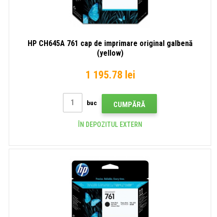
HP CH645A 761 cap de imprimare original galbenă
(yellow)
1 195.78 lei
buc
CUMPĂRĂ
ÎN DEPOZITUL EXTERN