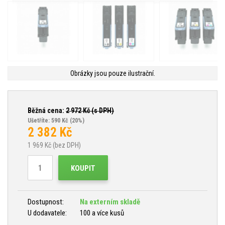
Obrázky jsou pouze ilustrační.
Běžná cena:
2 972
Kč (s DPH)
Ušetříte: 590 Kč
(20%)
2 382
Kč
1 969
Kč (bez DPH)
KOUPIT
Dostupnost:
Na externím skladě
U dodavatele:
100 a více kusů