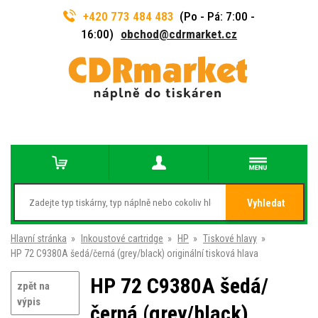
+420 773 484 483
(Po - Pá: 7:00 -
16:00)
obchod@cdrmarket.cz
Vyhledat
Hlavní stránka
»
Inkoustové cartridge
»
HP
»
Tiskové hlavy
»
HP 72 C9380A šedá/černá (grey/black) originální tisková hlava
HP 72 C9380A šedá/
zpět na
výpis
černá (grey/black)