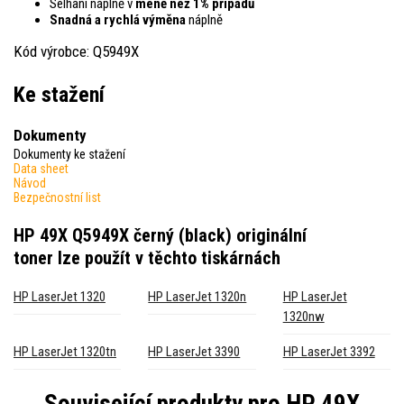
Selhaní náplně v
méně než 1% případů
Snadná a rychlá výměna
náplně
Kód výrobce: Q5949X
Ke stažení
Dokumenty
Dokumenty ke stažení
Data sheet
Návod
Bezpečnostní list
HP 49X Q5949X černý (black) originální
toner
lze použít v těchto tiskárnách
HP LaserJet 1320
HP LaserJet 1320n
HP LaserJet
1320nw
HP LaserJet 1320tn
HP LaserJet 3390
HP LaserJet 3392
Související produkty pro
HP 49X