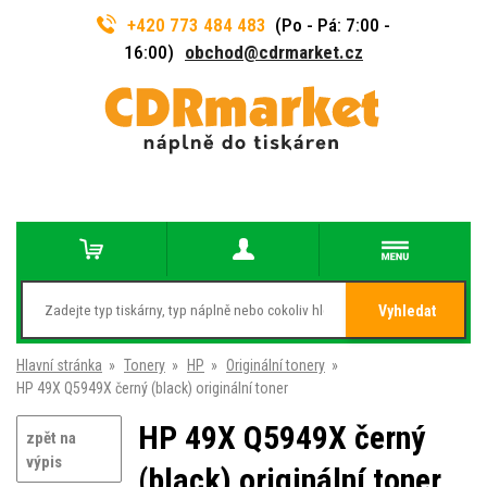
+420 773 484 483
(Po - Pá: 7:00 -
16:00)
obchod@cdrmarket.cz
Vyhledat
Hlavní stránka
»
Tonery
»
HP
»
Originální tonery
»
HP 49X Q5949X černý (black) originální toner
HP 49X Q5949X černý
zpět na
výpis
(black) originální toner