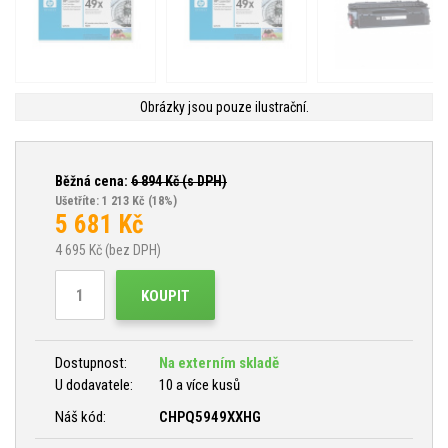
Obrázky jsou pouze ilustrační.
Běžná cena:
6 894
Kč (s DPH)
Ušetříte: 1 213 Kč
(18%)
5 681
Kč
4 695
Kč (bez DPH)
KOUPIT
Dostupnost:
Na externím skladě
U dodavatele:
10 a více kusů
Náš kód:
CHPQ5949XXHG