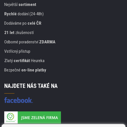
Největší
sortiment
Rychlé
dodání (24-48h)
Dodáváme po
celé ČR
21 let
zkušeností
Odborné poradenství
ZDARMA
Vstřícný přístup
Zlatý
certifikát
Heureka
Bezpečné
on-line platby
NAJDETE NÁS TAKÉ NA
Výrobce náplní je držitelem certifikátu