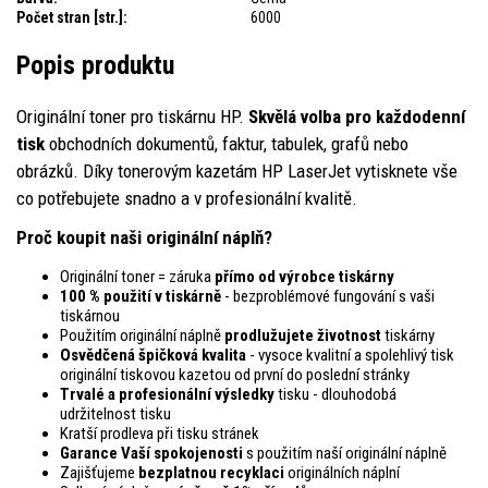
Počet stran [str.]:
6000
Popis produktu
Originální toner pro tiskárnu HP.
Skvělá volba pro každodenní
tisk
obchodních dokumentů, faktur, tabulek, grafů nebo
obrázků. Díky tonerovým kazetám HP LaserJet vytisknete vše
co potřebujete snadno a v profesionální kvalitě.
Proč koupit naši originální náplň?
Originální toner = záruka
přímo od výrobce tiskárny
100 % použití v tiskárně
- bezproblémové fungování s vaši
tiskárnou
Použitím originální náplně
prodlužujete životnost
tiskárny
Osvědčená špičková kvalita
- vysoce kvalitní a spolehlivý tisk
originální tiskovou kazetou od první do poslední stránky
Trvalé a profesionální výsledky
tisku - dlouhodobá
udržitelnost tisku
Kratší prodleva při tisku stránek
Garance Vaší spokojenosti
s použitím naší originální náplně
Zajišťujeme
bezplatnou recyklaci
originálních náplní