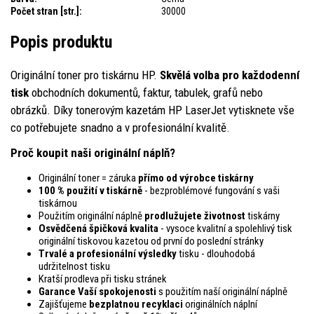
Počet stran [str.]:
30000
Popis produktu
Originální toner pro tiskárnu HP.
Skvělá volba pro každodenní
tisk
obchodních dokumentů, faktur, tabulek, grafů nebo
obrázků. Díky tonerovým kazetám HP LaserJet vytisknete vše
co potřebujete snadno a v profesionální kvalitě.
Proč koupit naši originální náplň?
Originální toner = záruka
přímo od výrobce tiskárny
100 % použití v tiskárně
- bezproblémové fungování s vaši
tiskárnou
Použitím originální náplně
prodlužujete životnost
tiskárny
Osvědčená špičková kvalita
- vysoce kvalitní a spolehlivý tisk
originální tiskovou kazetou od první do poslední stránky
Trvalé a profesionální výsledky
tisku - dlouhodobá
udržitelnost tisku
Kratší prodleva při tisku stránek
Garance Vaší spokojenosti
s použitím naší originální náplně
Zajišťujeme
bezplatnou recyklaci
originálních náplní