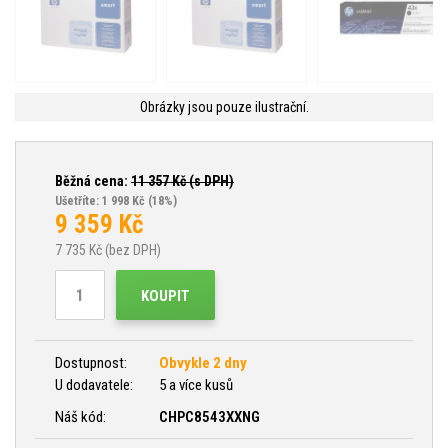
Obrázky jsou pouze ilustrační.
Běžná cena:
11 357
Kč (s DPH)
Ušetříte: 1 998 Kč
(18%)
9 359
Kč
7 735
Kč (bez DPH)
KOUPIT
Dostupnost:
Obvykle 2 dny
U dodavatele:
5 a více kusů
Náš kód:
CHPC8543XXNG