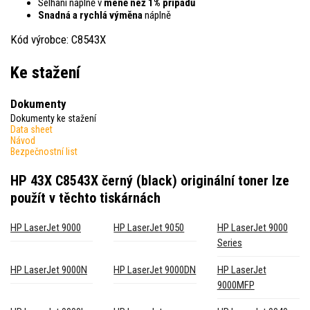
Selhaní náplně v
méně než 1% případů
Snadná a rychlá výměna
náplně
Kód výrobce: C8543X
Ke stažení
Dokumenty
Dokumenty ke stažení
Data sheet
Návod
Bezpečnostní list
HP 43X C8543X černý (black) originální toner
lze
použít v těchto tiskárnách
HP LaserJet 9000
HP LaserJet 9050
HP LaserJet 9000
Series
HP LaserJet 9000N
HP LaserJet 9000DN
HP LaserJet
9000MFP