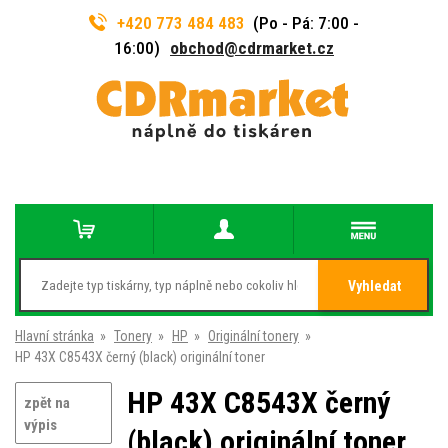
+420 773 484 483
(Po - Pá: 7:00 -
16:00)
obchod@cdrmarket.cz
Vyhledat
Hlavní stránka
»
Tonery
»
HP
»
Originální tonery
»
HP 43X C8543X černý (black) originální toner
HP 43X C8543X černý
zpět na
výpis
(black) originální toner