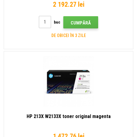
2 192.27 lei
buc
CUMPĂRĂ
DE OBICEI ÎN 3 ZILE
HP 213X W2133X toner original magenta
1 472.76 lei