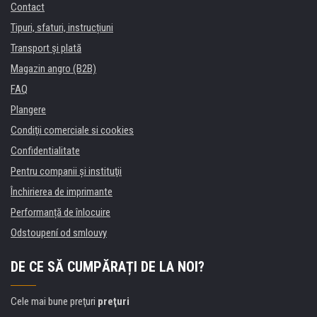
Contact
Tipuri, sfaturi, instrucțiuni
Transport şi plată
Magazin angro (B2B)
FAQ
Plangere
Condiţii comerciale si cookies
Confidentialitate
Pentru companii și instituţii
Închirierea de imprimante
Performanță de înlocuire
Odstoupení od smlouvy
DE CE SĂ CUMPĂRAȚI DE LA NOI?
Cele mai bune preţuri
preţuri