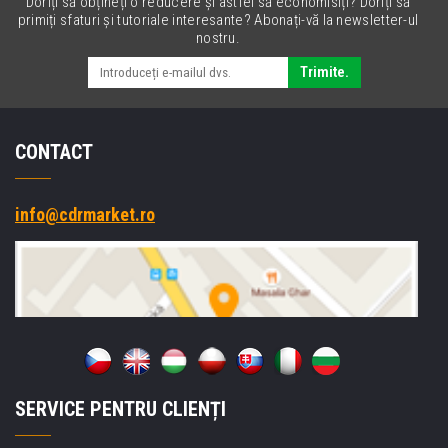
Doriți să obțineți o reducere și astfel să economisiți? Doriți să
primiți sfaturi și tutoriale interesante? Abonați-vă la newsletter-ul
nostru.
Trimite.
CONTACT
info@cdrmarket.ro
SERVICE PENTRU CLIENȚI