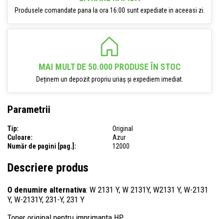
Produsele comandate pana la ora 16:00 sunt expediate in aceeasi zi.
MAI MULT DE 50.000 PRODUSE ÎN STOC
Deținem un depozit propriu uriaș și expediem imediat.
Parametrii
Tip:
Original
Culoare:
Azur
Număr de pagini [pag.]:
12000
Descriere produs
O denumire alternativa
: W 2131 Y, W 2131Y, W2131 Y, W-2131
Y, W-2131Y, 231-Y, 231 Y
Toner original pentru imprimanta HP.