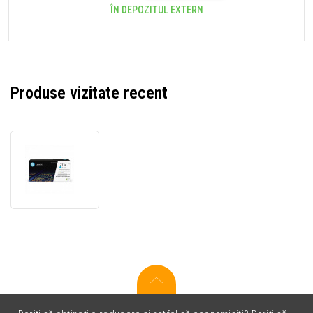
ÎN DEPOZITUL EXTERN
Produse vizitate recent
HP
213Y
W2131Y
toner
original
cyan