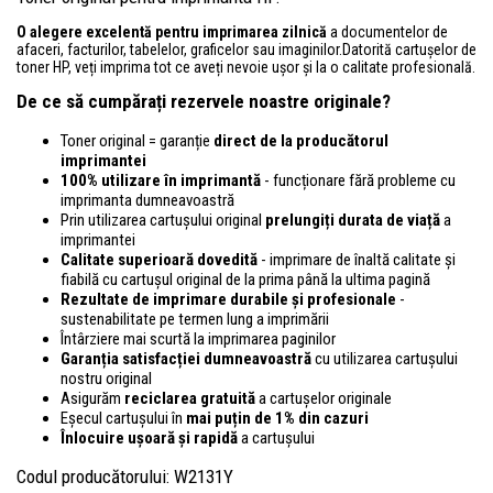
O alegere excelentă pentru imprimarea zilnică
a documentelor de
afaceri, facturilor, tabelelor, graficelor sau imaginilor.Datorită cartușelor de
toner HP, veți imprima tot ce aveți nevoie ușor și la o calitate profesională.
De ce să cumpărați rezervele noastre originale?
Toner original = garanție
direct de la producătorul
imprimantei
100% utilizare în imprimantă
- funcționare fără probleme cu
imprimanta dumneavoastră
Prin utilizarea cartușului original
prelungiți durata de viață
a
imprimantei
Calitate superioară dovedită
- imprimare de înaltă calitate și
fiabilă cu cartușul original de la prima până la ultima pagină
Rezultate de imprimare durabile și profesionale
-
sustenabilitate pe termen lung a imprimării
Întârziere mai scurtă la imprimarea paginilor
Garanția satisfacției dumneavoastră
cu utilizarea cartușului
nostru original
Asigurăm
reciclarea gratuită
a cartușelor originale
Eșecul cartușului în
mai puțin de 1% din cazuri
Înlocuire ușoară și rapidă
a cartușului
Codul producătorului: W2131Y