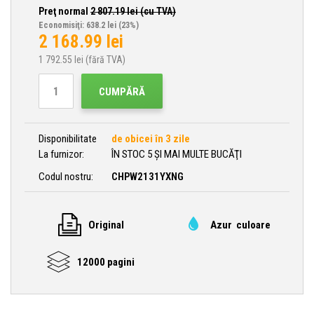
Preţ normal
2 807.19
lei (cu TVA)
Economisiţi: 638.2 lei
(23%)
2 168.99
lei
1 792.55
lei (fără TVA)
CUMPĂRĂ
Disponibilitate
de obicei în 3 zile
La furnizor:
ÎN STOC 5 ȘI MAI MULTE BUCĂŢI
Codul nostru:
CHPW2131YXNG
Original
Azur culoare
12000 pagini