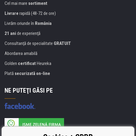
Cel mai mare
sortiment
Livrare
rapidă (48-72 de ore)
Livrăm oriunde în
România
21 ani
de experienţă
Consultanţă de specialitate
GRATUIT
Abordarea amabilă
Golden
certificat
Heureka
Plată
securizată on-line
NE PUTEŢI GĂSI PE
Producătorul umpluturii de rezervă este certificat