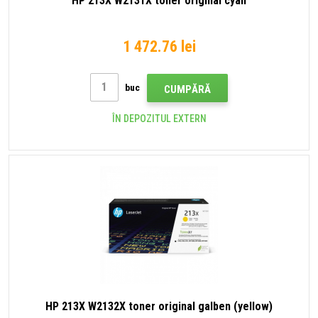
HP 213X W2131X toner original cyan
1 472.76 lei
buc
CUMPĂRĂ
ÎN DEPOZITUL EXTERN
HP 213X W2132X toner original galben (yellow)