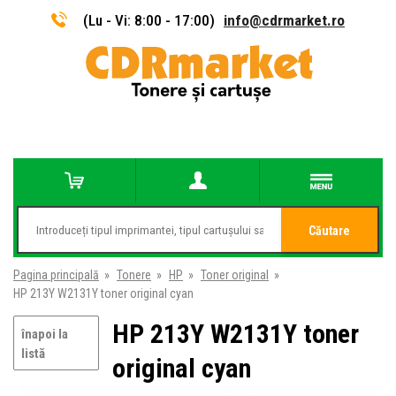
(Lu - Vi: 8:00 - 17:00)
info@cdrmarket.ro
Căutare
Pagina principală
»
Tonere
»
HP
»
Toner original
»
HP 213Y W2131Y toner original cyan
HP 213Y W2131Y toner
înapoi la
listă
original cyan