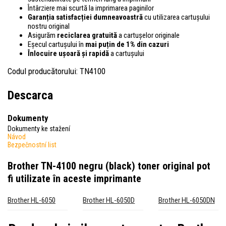
Întârziere mai scurtă la imprimarea paginilor
Garanția satisfacției dumneavoastră
cu utilizarea cartușului
nostru original
Asigurăm
reciclarea gratuită
a cartușelor originale
Eșecul cartușului în
mai puțin de 1% din cazuri
Înlocuire ușoară și rapidă
a cartușului
Codul producătorului: TN4100
Descarca
Dokumenty
Dokumenty ke stažení
Návod
Bezpečnostní list
Brother TN-4100 negru (black) toner original
pot
fi utilizate în aceste imprimante
Brother HL-6050
Brother HL-6050D
Brother HL-6050DN