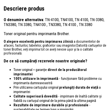
Descriere produs
O denumire alternativa
: TN-4100, TN4100, TN 4100, TN-3380,
TN3380, TN 3380, TN4100 , TN3380, TN 4100 , TN 3380
Toner original pentru imprimanta Brother.
O alegere excelentă pentru imprimarea zilnică
a documentelor de
afaceri, facturilor, tabelelor, graficelor sau imaginilor.Datorită cartușelor de
toner Brother, veți imprima tot ce aveți nevoie ușor și la o calitate
profesională.
De ce să cumpărați rezervele noastre originale?
Toner original = garanție
direct de la producătorul
imprimantei
100% utilizare în imprimantă
- funcționare fără probleme cu
imprimanta dumneavoastră
Prin utilizarea cartușului original
prelungiți durata de viață
a
imprimantei
Calitate superioară dovedită
- imprimare de înaltă calitate și
fiabilă cu cartușul original de la prima până la ultima pagină
Rezultate de imprimare durabile și profesionale
-
sustenabilitate pe termen lung a imprimării