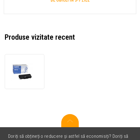
DE OBICEI ÎN 3-7 ZILE
Produse vizitate recent
Brother
TN-
4100
negru
(black)
toner
original
Doriți să obțineți o reducere și astfel să economisiți? Doriți să