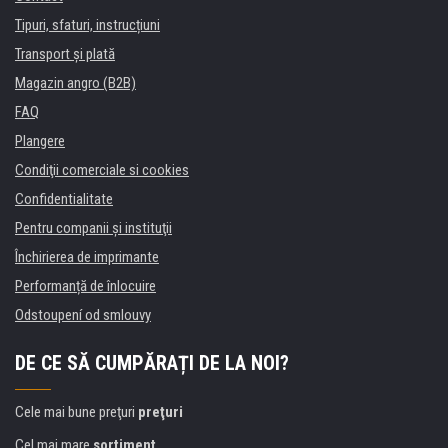
Tipuri, sfaturi, instrucțiuni
Transport şi plată
Magazin angro (B2B)
FAQ
Plangere
Condiţii comerciale si cookies
Confidentialitate
Pentru companii și instituţii
Închirierea de imprimante
Performanță de înlocuire
Odstoupení od smlouvy
DE CE SĂ CUMPĂRAȚI DE LA NOI?
Cele mai bune preţuri
preţuri
Cel mai mare
sortiment