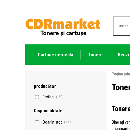
Cartuse cerneala
Tonere
Benzi
Pagina prin
Toner
producător
Brother
(150)
Tonere
Disponibilitate
Bine ați ve
Doar în stoc
(136)
imprimant