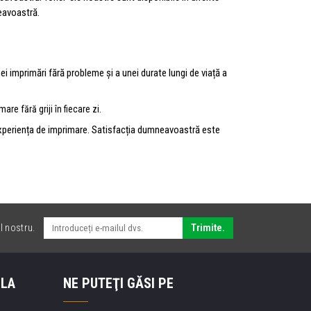
neavoastră.
nei imprimări fără probleme și a unei durate lungi de viață a
re fără griji în fiecare zi.
 experiența de imprimare. Satisfacția dumneavoastră este
l nostru.
Trimite.
 LA
NE PUTEŢI GĂSI PE