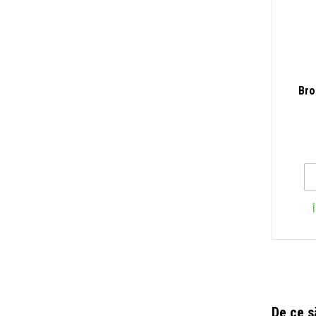
Bro
De ce s