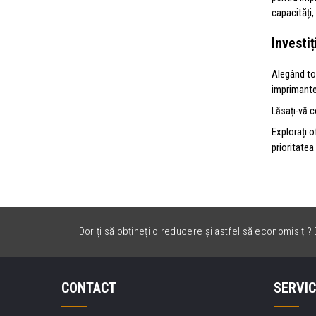
capacități,
Investiț
Alegând ton
imprimant
Lăsați-vă c
Explorați 
prioritatea
Doriți să obțineți o reducere și astfel să economisiți? D
CONTACT
SERVIC