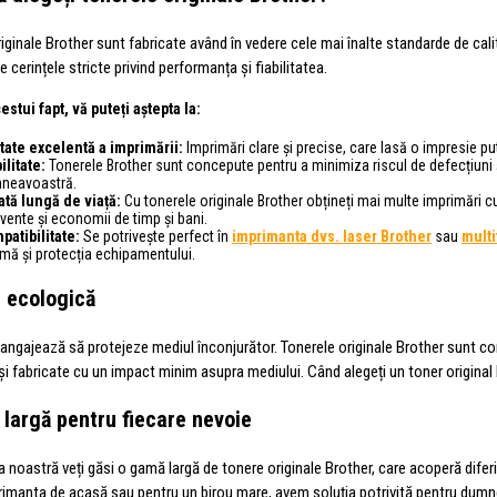
iginale Brother sunt fabricate având în vedere cele mai înalte standarde de cali
e cerințele stricte privind performanța și fiabilitatea.
estui fapt, vă puteți aștepta la:
itate excelentă a imprimării:
Imprimări clare și precise, care lasă o impresie pu
ilitate:
Tonerele Brother sunt concepute pentru a minimiza riscul de defecțiuni 
neavoastră.
ată lungă de viață:
Cu tonerele originale Brother obțineți mai multe imprimări c
vente și economii de timp și bani.
patibilitate:
Se potrivește perfect în
imprimanta dvs. laser Brother
sau
multi
mă și protecția echipamentului.
 ecologică
 angajează să protejeze mediul înconjurător. Tonerele originale Brother sunt 
 și fabricate cu un impact minim asupra mediului. Când alegeți un toner original B
largă pentru fiecare nevoie
a noastră veți găsi o gamă largă de tonere originale Brother, care acoperă dife
rimanta de acasă sau pentru un birou mare, avem soluția potrivită pentru dumne