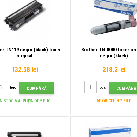
er TN119 negru (black) toner
Brother TN-8000 toner ori
original
negru (black)
132.58 lei
218.2 lei
buc
buc
CUMPĂRĂ
CUMPĂRĂ
ÎN STOC MAI PUȚIN DE 5 BUC
DE OBICEI ÎN 3 ZILE