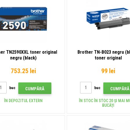
her TN2590XXL toner original
Brother TN-B023 negru (b
negru (black)
toner original
753.25 lei
99 lei
buc
buc
CUMPĂRĂ
CUMPĂRĂ
ÎN DEPOZITUL EXTERN
ÎN STOC ÎN STOC 20 ȘI MAI M
BUCĂŢI