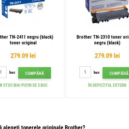
ther TN-2411 negru (black)
Brother TN-2310 toner ori
toner original
negru (black)
279.09 lei
279.09 lei
buc
buc
CUMPĂRĂ
CUMPĂRĂ
ÎN STOC MAI PUȚIN DE 5 BUC
ÎN DEPOZITUL EXTERN
ă alegeți tonerele originale Brother?