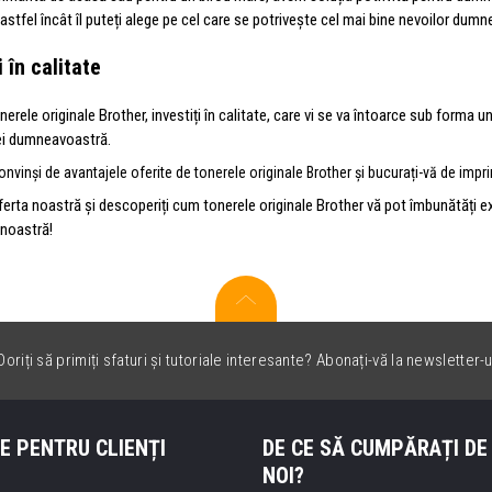
 astfel încât îl puteți alege pe cel care se potrivește cel mai bine nevoilor dum
i în calitate
erele originale Brother, investiți în calitate, care vi se va întoarce sub forma u
ei dumneavoastră.
onvinși de avantajele oferite de tonerele originale Brother și bucurați-vă de imprima
oferta noastră și descoperiți cum tonerele originale Brother vă pot îmbunătăți
 noastră!
oriți să primiți sfaturi și tutoriale interesante? Abonați-vă la newsletter-u
E PENTRU CLIENȚI
DE CE SĂ CUMPĂRAȚI DE
NOI?