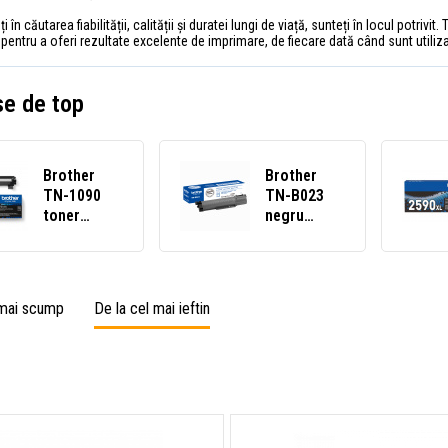
 în căutarea fiabilității, calității și duratei lungi de viață, sunteți în locul potrivi
entru a oferi rezultate excelente de imprimare, de fiecare dată când sunt utiliza
e de top
Brother
Brother
TN-1090
TN-B023
toner
negru
original
(black)
negru
toner
(black)
original
 mai scump
De la cel mai ieftin