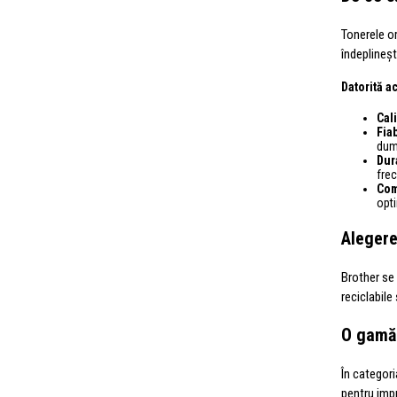
Tonerele or
îndeplineșt
Datorită ac
Cal
Fiab
dum
Dur
frec
Com
opti
Alegere
Brother se
reciclabile
O gamă 
În categori
pentru imp