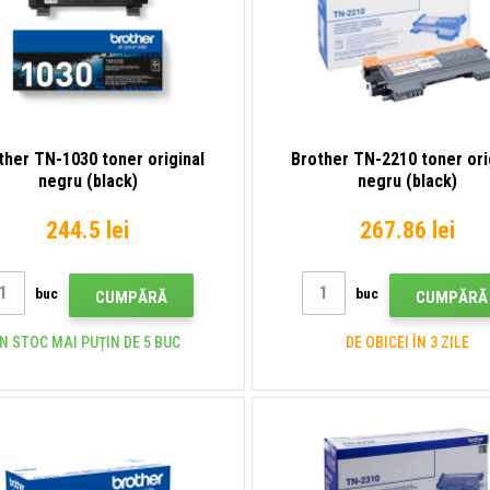
ther TN-1030 toner original
Brother TN-2210 toner ori
negru (black)
negru (black)
244.5 lei
267.86 lei
buc
buc
CUMPĂRĂ
CUMPĂRĂ
ÎN STOC MAI PUȚIN DE 5 BUC
DE OBICEI ÎN 3 ZILE