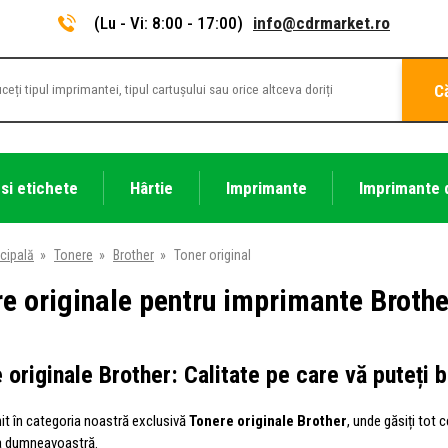
(Lu - Vi: 8:00 - 17:00)
info@cdrmarket.ro
C
 si etichete
Hârtie
Imprimante
Imprimante 
cipală
»
Tonere
»
Brother
»
Toner original
e originale pentru imprimante Brothe
 originale Brother: Calitate pe care vă puteți 
nit în categoria noastră exclusivă
Tonere originale Brother
, unde găsiți tot 
a dumneavoastră.