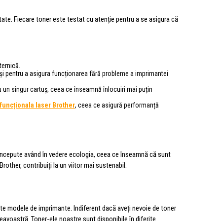
tate. Fiecare toner este testat cu atenție pentru a se asigura că
ternică.
și pentru a asigura funcționarea fără probleme a imprimantei
u un singur cartuș, ceea ce înseamnă înlocuiri mai puțin
funcționala laser Brother
, ceea ce asigură performanță
concepute având în vedere ecologia, ceea ce înseamnă că sunt
rother, contribuiți la un viitor mai sustenabil.
rite modele de imprimante. Indiferent dacă aveți nevoie de toner
avoastră. Toner-ele noastre sunt disponibile în diferite