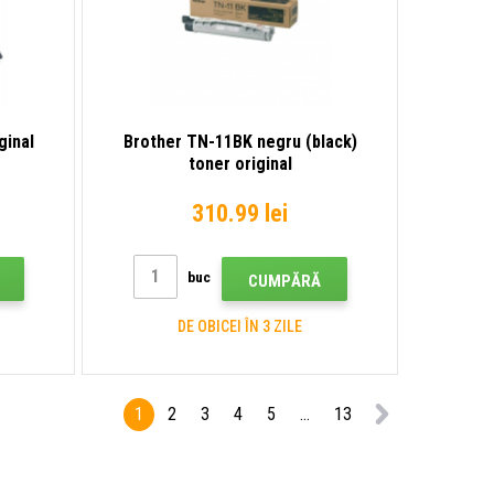
ginal
Brother TN-11BK negru (black)
toner original
310.99 lei
buc
CUMPĂRĂ
DE OBICEI ÎN 3 ZILE
1
2
3
4
5
...
13