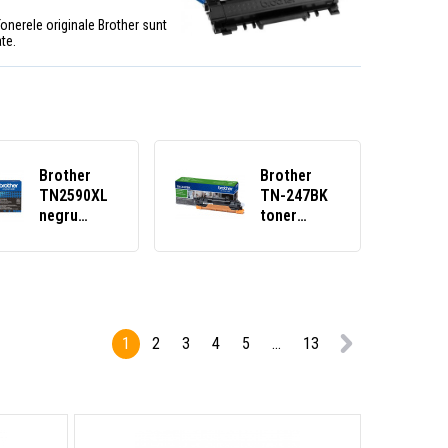
t. Tonerele originale Brother sunt
te.
Brother
Brother
TN2590XL
TN-247BK
negru
toner
(black)
original
toner
negru
original
(black)
1
2
3
4
5
...
13