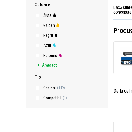
Culoare
Dacă sunteți
concepute p
Žlutá
Galben
Produs
Negru
Azur
Purpuriu
Arata tot
Tip
Original
(149)
De la cel
Compatibil
(1)