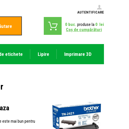
AUTENTIFICARE
0
buc.
produse la
0
lei
ăutare
Coş de cumpărături
de etichete
Lipire
Imprimare 3D
r
baza
ce este mai bun pentru