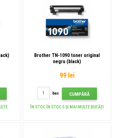
lack)
Brother TN-1090 toner original
negru (black)
99 lei
buc
CUMPĂRĂ
ULTE
ÎN STOC ÎN STOC 5 ȘI MAI MULTE BUCĂŢI