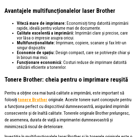
Avantajele multifuncționalelor laser Brother
Viteză mare de imprimare:
Economisiți timp datorită imprimării
rapide, ideală pentru volume mari de documente.
Calitate excelentă a imprimării:
Imprimări clare și precise, care
vor lăsa o impresie asupra oricui.
Multifuncționalitate:
Imprimare, copiere, scanare și fax într-un
singur dispozitiv.
Economie de spațiu:
Design compact, care se potrivește chiar și
în birouri mai mici.
Funcționare economică:
Costuri reduse de imprimare datorită
utilizării eficiente a tonerelor.
Tonere Brother: cheia pentru o imprimare reușită
Pentru a obține cea mai bună calitate a imprimării, este important să
folosiți
tonere Brother
originale. Aceste tonere sunt concepute pentru
a funcționa perfect cu dispozitivul dumneavoastră, asigurând imprimări
consecvente și de înaltă calitate. Tonerele originale Brother prelungesc,
de asemenea, durata de viață a imprimantei dumneavoastră și
minimizează riscul de deteriorare.
Investiția în multifuncționalele laser Brother și în tonerele originale este o