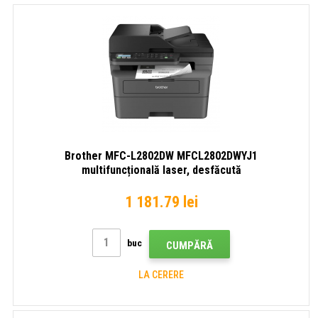
Brother MFC-L2802DW MFCL2802DWYJ1
multifuncțională laser, desfăcută
1 181.79 lei
buc
CUMPĂRĂ
LA CERERE