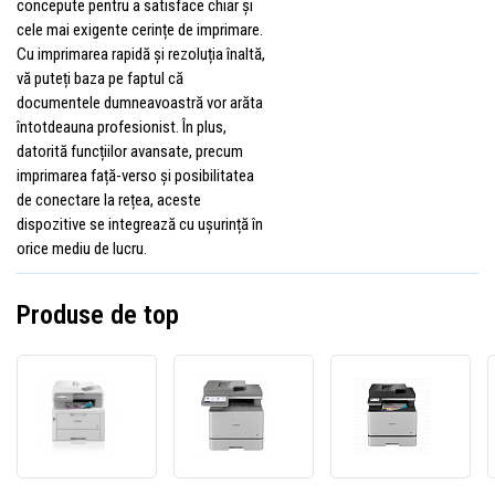
concepute pentru a satisface chiar și
cele mai exigente cerințe de imprimare.
Cu imprimarea rapidă și rezoluția înaltă,
vă puteți baza pe faptul că
documentele dumneavoastră vor arăta
întotdeauna profesionist. În plus,
datorită funcțiilor avansate, precum
imprimarea față-verso și posibilitatea
de conectare la rețea, aceste
dispozitive se integrează cu ușurință în
orice mediu de lucru.
Produse de top
Brother
Brother
Broth
MFC-
MFC-
MFC-
L8390CDW
L8970CDW
L873
MFCL8390CDWYJ1
MFCL8970CDWYJ1
MFCL
multifuncțională
multifuncțională
multif