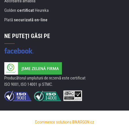
Abordarea amabilă
Golden
certificat
Heureka
Plată
securizată on-line
NE PUTEŢI GĂSI PE
Producătorul umpluturii de rezervă este certificat
ISO 9001, ISO 14001 şi STMC.
Ecommerce solutions
BINARGON.cz