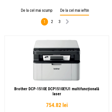
laser
laser
laser
De la cel mai scump
De la cel mai ieftin
1
2
3
Brother DCP-1510E DCP1510EYJ1 multifuncțională
laser
754.82 lei