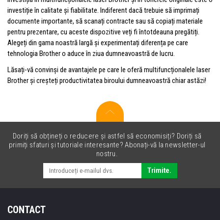
investiție în calitate și fiabilitate. Indiferent dacă trebuie să imprimați
documente importante, să scanați contracte sau să copiați materiale
pentru prezentare, cu aceste dispozitive veți fi întotdeauna pregătiți.
Alegeți din gama noastră largă și experimentați diferența pe care
tehnologia Brother o aduce în ziua dumneavoastră de lucru.
Lăsați-vă convinși de avantajele pe care le oferă multifuncționalele laser
Brother și creșteți productivitatea biroului dumneavoastră chiar astăzi!
Doriți să obțineți o reducere și astfel să economisiți? Doriți să
primiți sfaturi și tutoriale interesante? Abonați-vă la newsletter-ul
nostru.
Trimite.
CONTACT