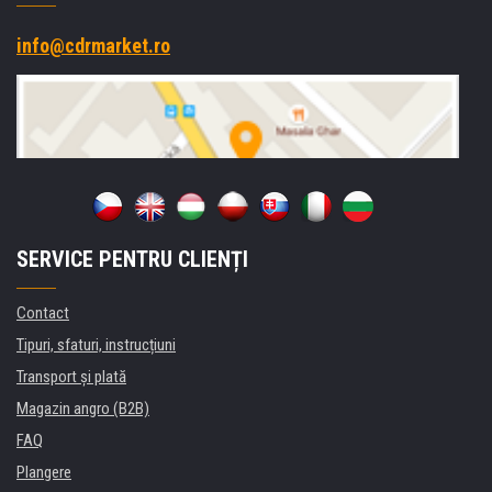
info@cdrmarket.ro
SERVICE PENTRU CLIENȚI
Contact
Tipuri, sfaturi, instrucțiuni
Transport şi plată
Magazin angro (B2B)
FAQ
Plangere