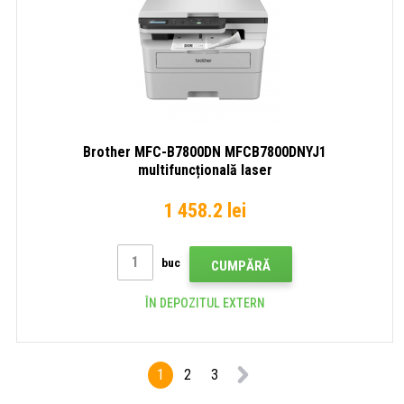
Brother MFC-B7800DN MFCB7800DNYJ1
multifuncțională laser
1 458.2 lei
buc
CUMPĂRĂ
ÎN DEPOZITUL EXTERN
1
2
3