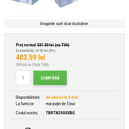
Imaginile sunt doar ilustrative.
Preţ normal
531.50
lei (cu TVA)
Economisiţi: 47.92 lei
(9%)
483.59
lei
399.66
lei (fără TVA)
CUMPĂRĂ
Disponibilitate
de obicei în 3 zile
La furnizor:
mai puțin de 5 buc
Codul nostru:
TBRTN2000XBG