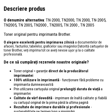
Descriere produs
O denumire alternativa
: TN-2000, TN2000, TN 2000, TN-2005,
TN2005, TN 2005, TN2000 , TN2005, TN 2000 , TN 2005
Toner original pentru imprimanta Brother.
O alegere excelentă pentru imprimarea zilnică
a documentelor de
afaceri, facturilor, tabelelor, graficelor sau imaginilor.Datorită cartușelor de
toner Brother, veți imprima tot ce aveți nevoie ușor și la o calitate
profesională.
De ce să cumpărați rezervele noastre originale?
Toner original = garanție
direct de la producătorul
imprimantei
100% utilizare în imprimantă
- funcționare fără probleme cu
imprimanta dumneavoastră
Prin utilizarea cartușului original
prelungiți durata de viață
a
imprimantei
Calitate de vârf dovedită
- imprimare de înaltă calitate și fiabilă
cu cartușul original de la prima până la ultima pagină
Rezultate de imprimare durabile și profesionale
-
sustenabilitate pe termen lung a imprimării