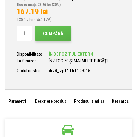
Economisiţi: 73.26 lei
(30%)
167.19
lei
138.17
lei (fără TVA)
CUMPĂRĂ
Disponibilitate
ÎN DEPOZITUL EXTERN
La furnizor:
ÎN STOC 50 ȘI MAI MULTE BUCĂŢI
Codul nostru:
i624_zp1116110-015
Parametrii
Descriere produs
Produsul similar
Descarca