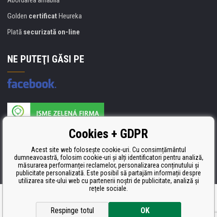
Golden
certificat
Heureka
Plată
securizată on-line
NE PUTEŢI GĂSI PE
Producătorul umpluturii de rezervă este certificat
Cookies + GDPR
ISO 9001, ISO 14001 şi STMC.
Acest site web folosește cookie-uri. Cu consimțământul
dumneavoastră, folosim cookie-uri și alți identificatori pentru analiză,
măsurarea performanței reclamelor, personalizarea conținutului și
publicitate personalizată. Este posibil să partajăm informații despre
utilizarea site-ului web cu partenerii noștri de publicitate, analiză și
rețele sociale.
Ecommerce solutions
BINARGON.cz
Respinge totul
OK