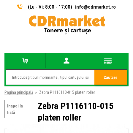
(Lu - Vi: 8:00 - 17:00)
info@cdrmarket.ro
Căutare
Pagina principală
»
Zebra P1116110-015 platen roller
Zebra P1116110-015
înapoi la
listă
platen roller