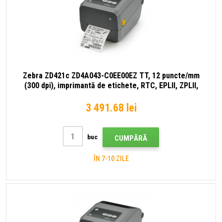
Zebra ZD421c ZD4A043-C0EE00EZ TT, 12 puncte/mm
(300 dpi), imprimantă de etichete, RTC, EPLII, ZPLII,
USB, USB Host, BT (BLE), Ethernet, gri (succesor al
GC420t)
3 491.68 lei
buc
CUMPĂRĂ
ÎN 7-10 ZILE