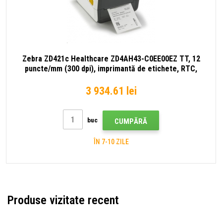
Zebra ZD421c Healthcare ZD4AH43-C0EE00EZ TT, 12
puncte/mm (300 dpi), imprimantă de etichete, RTC,
EPLII, ZPLII, USB, USB Host, BT (BLE), Ethernet, alb
(succesorul GC420t)
3 934.61 lei
buc
CUMPĂRĂ
ÎN 7-10 ZILE
Produse vizitate recent