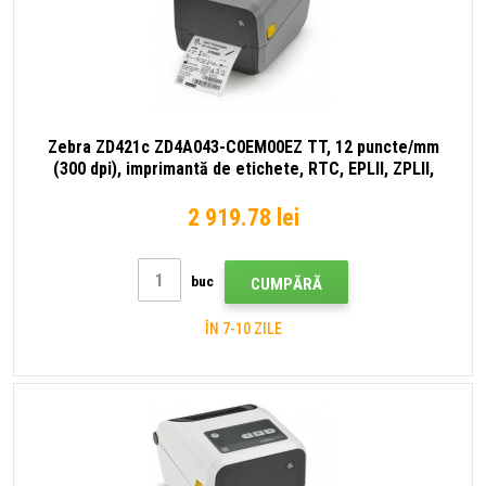
Zebra ZD421c ZD4A043-C0EM00EZ TT, 12 puncte/mm
(300 dpi), imprimantă de etichete, RTC, EPLII, ZPLII,
USB, USB Host, BT (BLE), gri (succesorul GC420t)
2 919.78 lei
buc
CUMPĂRĂ
ÎN 7-10 ZILE