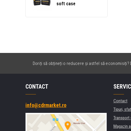
soft case
Doriți să obțineți o reducere și astfel să economisiți? D
CONTACT
SERVIC
Contact
info@cdrmarket.ro
Tipuri, sfat
Transport 
Magazin a