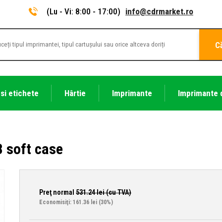
(Lu - Vi: 8:00 - 17:00)
info@cdrmarket.ro
C
 si etichete
Hârtie
Imprimante
Imprimante 
 soft case
Preţ normal
531.24
lei (cu TVA)
Economisiţi: 161.36 lei
(30%)