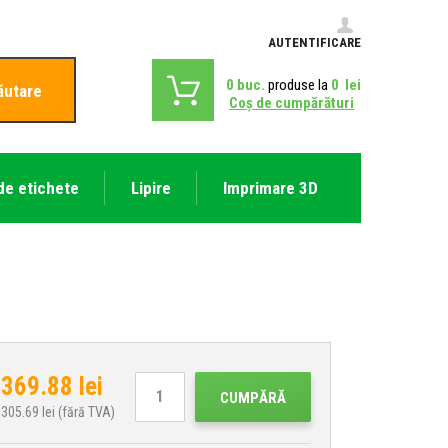
AUTENTIFICARE
0
buc.
produse la
0
lei
ăutare
Coş de cumpărături
de etichete
Lipire
Imprimare 3D
369.88
lei
CUMPĂRĂ
305.69
lei (fără TVA)