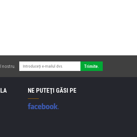
l nostru.
Trimite.
 LA
NE PUTEŢI GĂSI PE