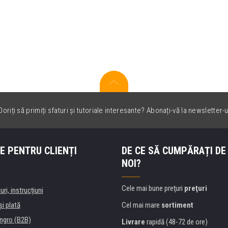
oriți să primiți sfaturi și tutoriale interesante? Abonați-vă la newsletter-u
E PENTRU CLIENȚI
DE CE SĂ CUMPĂRAȚI DE
NOI?
Cele mai bune preţuri
preţuri
uri, instrucțiuni
şi plată
Cel mai mare
sortiment
ngro (B2B)
Livrare
rapidă (48-72 de ore)