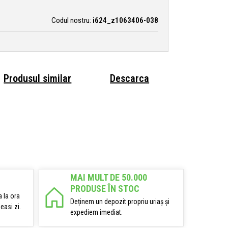
Codul nostru:
i624_z1063406-038
Produsul similar
Descarca
MAI MULT DE 50.000
PRODUSE ÎN STOC
 la ora
Deținem un depozit propriu uriaș și
easi zi.
expediem imediat.