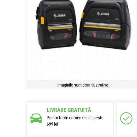
Imaginile sunt doar ilustrative.
LIVRARE GRATUITĂ
Pentru toate comenzile de peste
699 lei