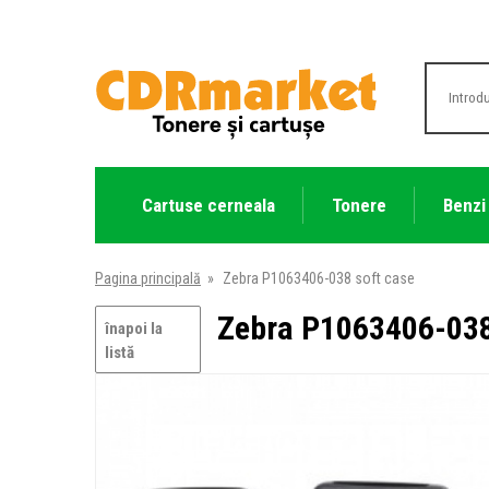
Cartuse cerneala
Tonere
Benzi
Pagina principală
»
Zebra P1063406-038 soft case
Zebra P1063406-038
înapoi la
listă