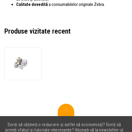
Calitate dovedită
a consumabilelor originale Zebra.
Produse vizitate recent
Zebra
880350-
152
Z-
Ultimate
3000T
White,
102x152mm,
950
etichete,
albe
Doriți să obțineți o reducere și astfel să economisiți? Doriți să
primiți sfaturi și tutoriale interesante? Abonați-vă la newsletter-ul