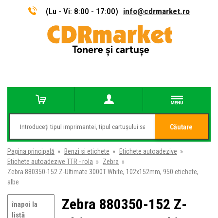
(Lu - Vi: 8:00 - 17:00)
info@cdrmarket.ro
Căutare
Pagina principală
»
Benzi si etichete
»
Etichete autoadezive
»
Etichete autoadezive TTR - rola
»
Zebra
»
Zebra 880350-152 Z-Ultimate 3000T White, 102x152mm, 950 etichete,
albe
Zebra 880350-152 Z-
înapoi la
listă