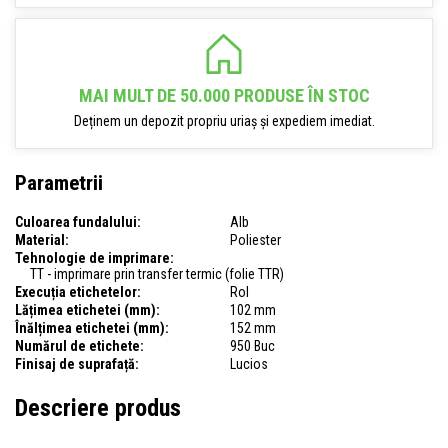
MAI MULT DE 50.000 PRODUSE ÎN STOC
Deținem un depozit propriu uriaș și expediem imediat.
Parametrii
Culoarea fundalului:
Alb
Material:
Poliester
Tehnologie de imprimare:
TT - imprimare prin transfer termic (folie TTR)
Execuția etichetelor:
Rol
Lățimea etichetei (mm):
102 mm
Înălțimea etichetei (mm):
152 mm
Numărul de etichete:
950 Buc
Finisaj de suprafață:
Lucios
Descriere produs