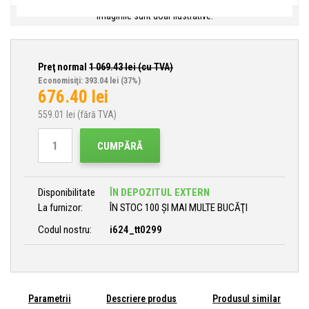
Imaginile sunt doar ilustrative.
Preţ normal
1 069.43
lei (cu TVA)
Economisiţi: 393.04 lei
(37%)
676.40
lei
559.01
lei (fără TVA)
CUMPĂRĂ
Disponibilitate
ÎN DEPOZITUL EXTERN
La furnizor:
ÎN STOC 100 ȘI MAI MULTE BUCĂŢI
Codul nostru:
i624_tt0299
Parametrii
Descriere produs
Produsul similar