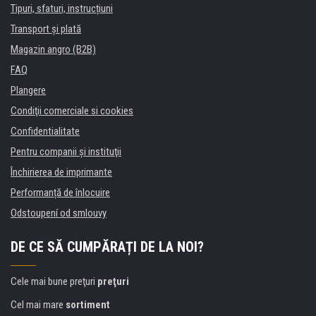
Tipuri, sfaturi, instrucțiuni
Transport şi plată
Magazin angro (B2B)
FAQ
Plangere
Condiţii comerciale si cookies
Confidentialitate
Pentru companii și instituţii
Închirierea de imprimante
Performanță de înlocuire
Odstoupení od smlouvy
DE CE SĂ CUMPĂRAȚI DE LA NOI?
Cele mai bune preţuri
preţuri
Cel mai mare
sortiment