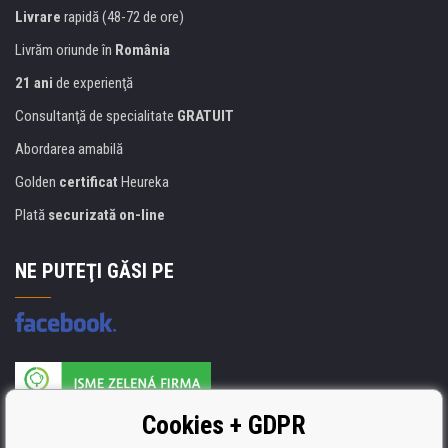
Livrare
rapidă (48-72 de ore)
Livrăm oriunde în
România
21 ani
de experienţă
Consultanţă de specialitate
GRATUIT
Abordarea amabilă
Golden
certificat
Heureka
Plată
securizată on-line
NE PUTEŢI GĂSI PE
Producătorul umpluturii de rezervă este certificat
Cookies + GDPR
ISO 9001, ISO 14001 şi STMC.