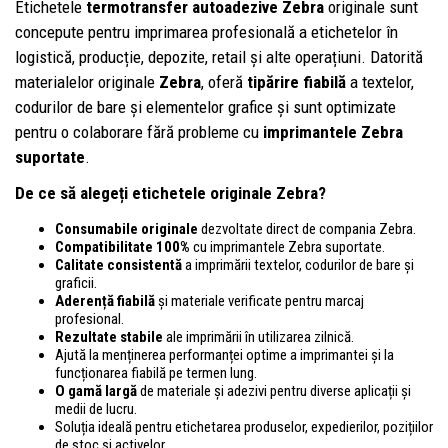
Etichetele
termotransfer autoadezive Zebra
originale sunt
concepute pentru imprimarea profesională a etichetelor în
logistică, producție, depozite, retail și alte operațiuni. Datorită
materialelor originale
Zebra
, oferă
tipărire fiabilă
a textelor,
codurilor de bare și elementelor grafice și sunt optimizate
pentru o colaborare fără probleme cu
imprimantele Zebra
suportate
.
De ce să alegeți etichetele originale Zebra?
Consumabile originale
dezvoltate direct de compania Zebra.
Compatibilitate 100%
cu imprimantele Zebra suportate.
Calitate consistentă
a imprimării textelor, codurilor de bare și
graficii.
Aderență fiabilă
și materiale verificate pentru marcaj
profesional.
Rezultate stabile
ale imprimării în utilizarea zilnică.
Ajută la menținerea performanței optime a imprimantei și la
funcționarea fiabilă pe termen lung.
O gamă largă
de materiale și adezivi pentru diverse aplicații și
medii de lucru.
Soluția ideală pentru etichetarea produselor, expedierilor, pozițiilor
de stoc și activelor.