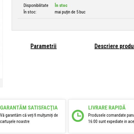
Disponibilitate
În stoc
În stoc:
mai puțin de 5 buc
Parametrii
Descriere produ
GARANTĂM SATISFACŢIA
LIVRARE RAPIDĂ
Vă garantăm că veți fi mulțumiți de
Produsele comandate pana
cartușele noastre
16:00 sunt expediate in ace