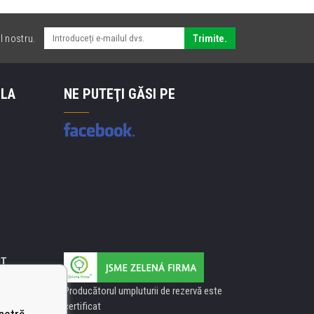
l nostru.
Trimite.
 LA
NE PUTEŢI GĂSI PE
IT
Producătorul umpluturii de rezervă este
certificat