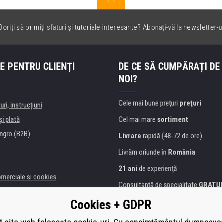
oriți să primiți sfaturi și tutoriale interesante? Abonați-vă la newsletter-u
E PENTRU CLIENȚI
DE CE SĂ CUMPĂRAȚI DE
NOI?
Cele mai bune preţuri
preţuri
uri, instrucțiuni
şi plată
Cel mai mare
sortiment
ngro (B2B)
Livrare
rapidă (48-72 de ore)
Livrăm oriunde în
România
21 ani
de experienţă
omerciale si cookies
Consultanţă de specialitate
GRATU
alitate
Abordarea amabilă
Cookies + GDPR
anii și instituţii
Golden
certificat
Heureka
a de imprimante