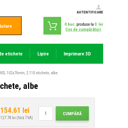
AUTENTIFICARE
0
buc.
produse la
0
lei
ăutare
Coş de cumpărături
de etichete
Lipire
Imprimare 3D
0D, 102x76mm, 2.110 etichete, albe
chete, albe
154.61
lei
CUMPĂRĂ
127.78
lei (fără TVA)