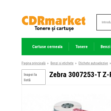
Cartuse cerneala
Tonere
Benzi
Pagina principală
»
Benzi si etichete
»
Etichete autoadezive
»
Zebra 3007253-T Z-
înapoi la
listă