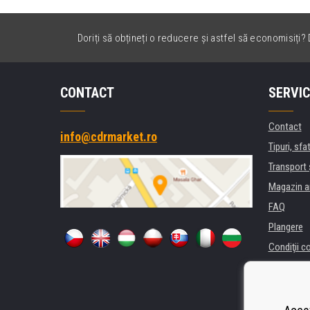
Doriți să obțineți o reducere și astfel să economisiți? D
CONTACT
SERVIC
Contact
info@cdrmarket.ro
Tipuri, sfat
Transport 
Magazin a
FAQ
Plangere
Condiţii c
Confidenti
Pentru comp
Închiriere