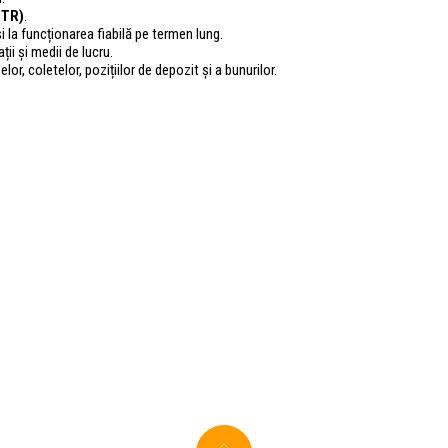
TTR)
.
 la funcționarea fiabilă pe termen lung.
ii și medii de lucru.
lor, coletelor, pozițiilor de depozit și a bunurilor.