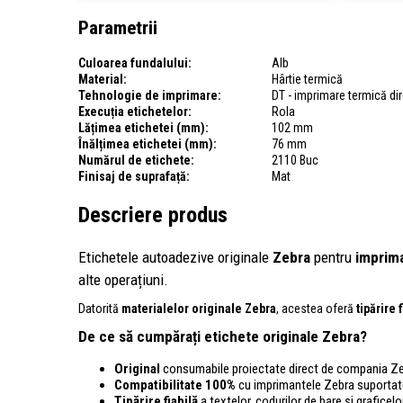
Parametrii
Culoarea fundalului:
Alb
Material:
Hârtie termică
Tehnologie de imprimare:
DT - imprimare termică di
Execuția etichetelor:
Rola
Lățimea etichetei (mm):
102 mm
Înălțimea etichetei (mm):
76 mm
Numărul de etichete:
2110 Buc
Finisaj de suprafață:
Mat
Descriere produs
Etichetele autoadezive originale
Zebra
pentru
imprima
alte operațiuni.
Datorită
materialelor originale Zebra
, acestea oferă
tipărire 
De ce să cumpărați etichete originale Zebra?
Original
consumabile proiectate direct de compania Ze
Compatibilitate 100%
cu imprimantele Zebra suportat
Tipărire fiabilă
a textelor, codurilor de bare și graficelor