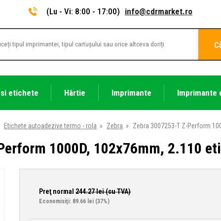
(Lu - Vi: 8:00 - 17:00)
info@cdrmarket.ro
C
 si etichete
Hârtie
Imprimante
Imprimante 
Etichete autoadezive termo - rola
»
Zebra
»
Zebra 3007253-T Z-Perform 100
Perform 1000D, 102x76mm, 2.110 eti
Preţ normal
244.27
lei (cu TVA)
Economisiţi: 89.66 lei
(37%)