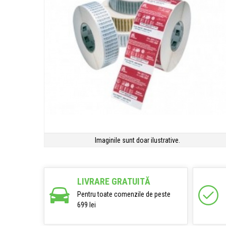
Imaginile sunt doar ilustrative.
LIVRARE GRATUITĂ
Pentru toate comenzile de peste
699 lei