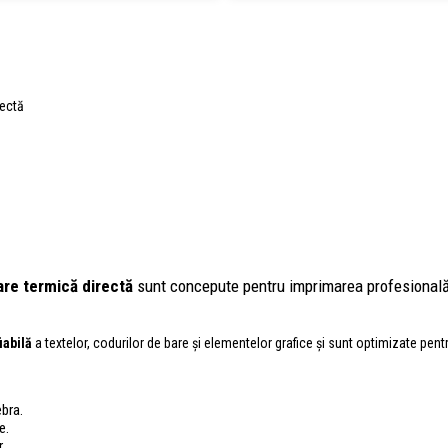
rectă
re termică directă
sunt concepute pentru imprimarea profesională a 
fiabilă
a textelor, codurilor de bare și elementelor grafice și sunt optimizate pe
bra.
e.
.