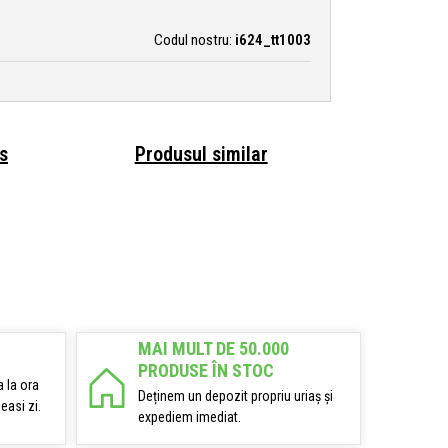
Codul nostru:
i624_tt1003
s
Produsul similar
MAI MULT DE 50.000
PRODUSE ÎN STOC
 la ora
Deținem un depozit propriu uriaș și
easi zi.
expediem imediat.