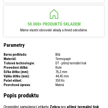
50.000+ PRODUKTŮ SKLADEM
Máme vlastní obrovské sklady a ihned odesíláme.
Parametry
Barva podkladu:
Bílá
Materiál:
Termopapír
Tisková technologie:
DT - přímý termální tisk
Provedení štítků:
Role
Šířka štítku (mm):
76,2 mm
Výška štítku (mm):
44,45 mm
Počet etiket:
350 Ks
Povrchová úprava:
Matná
Popis produktu
Originální samolepicí etikety
Zebra
pro
přímý termální tisk