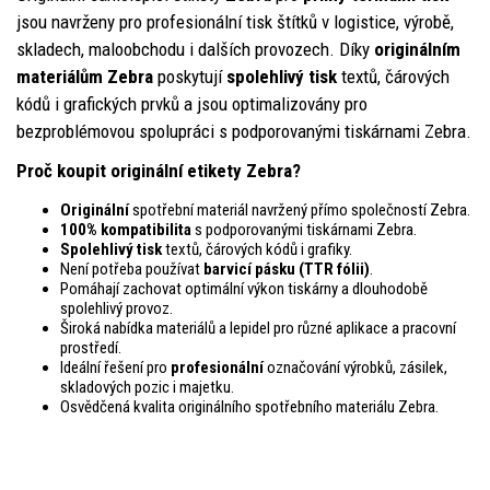
jsou navrženy pro profesionální tisk štítků v logistice, výrobě,
skladech, maloobchodu i dalších provozech. Díky
originálním
materiálům Zebra
poskytují
spolehlivý tisk
textů, čárových
kódů i grafických prvků a jsou optimalizovány pro
bezproblémovou spolupráci s podporovanými tiskárnami Zebra.
Proč koupit originální etikety Zebra?
Originální
spotřební materiál navržený přímo společností Zebra.
100% kompatibilita
s podporovanými tiskárnami Zebra.
Spolehlivý tisk
textů, čárových kódů i grafiky.
Není potřeba používat
barvicí pásku (TTR fólii)
.
Pomáhají zachovat optimální výkon tiskárny a dlouhodobě
spolehlivý provoz.
Široká nabídka materiálů a lepidel pro různé aplikace a pracovní
prostředí.
Ideální řešení pro
profesionální
označování výrobků, zásilek,
skladových pozic i majetku.
Osvědčená kvalita originálního spotřebního materiálu Zebra.