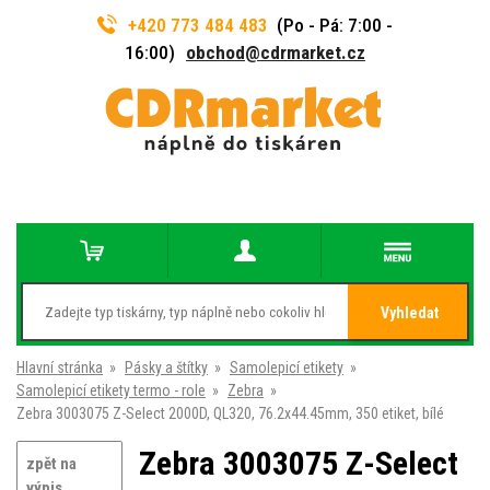
+420 773 484 483
(Po - Pá: 7:00 -
16:00)
obchod@cdrmarket.cz
Vyhledat
Hlavní stránka
»
Pásky a štítky
»
Samolepicí etikety
»
Samolepicí etikety termo - role
»
Zebra
»
Zebra 3003075 Z-Select 2000D, QL320, 76.2x44.45mm, 350 etiket, bílé
Zebra 3003075 Z-Select
zpět na
výpis