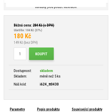
Obrázky jsou pouze ilustrační.
Běžná cena:
284
Kč (s DPH)
Ušetříte: 104 Kč
(37%)
180
Kč
149
Kč (bez DPH)
KOUPIT
Dostupnost:
skladem
Skladem:
méně než 5 ks
Náš kód:
i624_tt0430
Parametry
Popis produktu
Související produkty