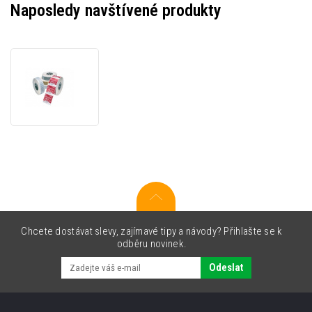
Naposledy navštívené produkty
Zebra
3003075 Z-
Select
2000D,
QL320,
76.2x44.45mm,
350
etiket,
bílé
Chcete dostávat slevy, zajímavé tipy a návody? Přihlašte se k
odběru novinek.
Odeslat