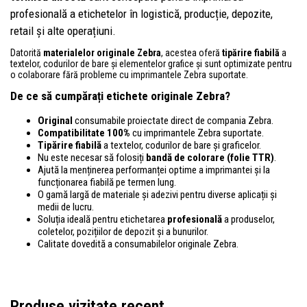
profesională a etichetelor în logistică, producție, depozite,
retail și alte operațiuni.
Datorită
materialelor originale Zebra
, acestea oferă
tipărire fiabilă
a
textelor, codurilor de bare și elementelor grafice și sunt optimizate pentru
o colaborare fără probleme cu imprimantele Zebra suportate.
De ce să cumpărați etichete originale Zebra?
Original
consumabile proiectate direct de compania Zebra.
Compatibilitate 100%
cu imprimantele Zebra suportate.
Tipărire fiabilă
a textelor, codurilor de bare și graficelor.
Nu este necesar să folosiți
bandă de colorare (folie TTR)
.
Ajută la menținerea performanței optime a imprimantei și la
funcționarea fiabilă pe termen lung.
O gamă largă de materiale și adezivi pentru diverse aplicații și
medii de lucru.
Soluția ideală pentru etichetarea
profesională
a produselor,
coletelor, pozițiilor de depozit și a bunurilor.
Calitate dovedită a consumabilelor originale Zebra.
Produse vizitate recent