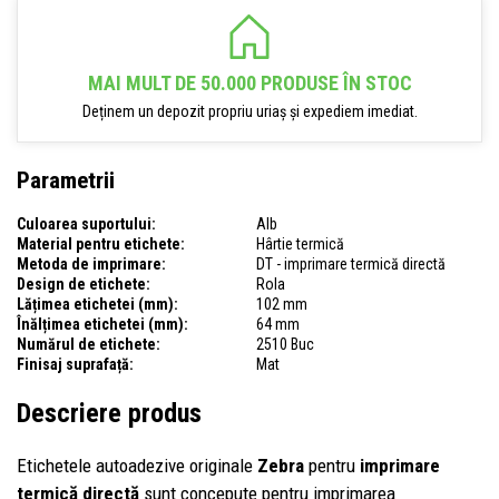
MAI MULT DE 50.000 PRODUSE ÎN STOC
Deținem un depozit propriu uriaș și expediem imediat.
Parametrii
Culoarea suportului:
Alb
Material pentru etichete:
Hârtie termică
Metoda de imprimare:
DT - imprimare termică directă
Design de etichete:
Rola
Lățimea etichetei (mm):
102 mm
Înălțimea etichetei (mm):
64 mm
Numărul de etichete:
2510 Buc
Finisaj suprafață:
Mat
Descriere produs
Etichetele autoadezive originale
Zebra
pentru
imprimare
termică directă
sunt concepute pentru imprimarea