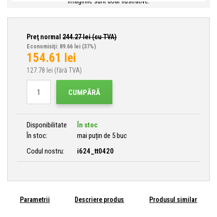
Imaginile sunt doar ilustrative.
Preţ normal
244.27
lei (cu TVA)
Economisiţi: 89.66 lei
(37%)
154.61
lei
127.78
lei (fără TVA)
CUMPĂRĂ
Disponibilitate
În stoc
În stoc:
mai puțin de 5 buc
Codul nostru:
i624_tt0420
Parametrii
Descriere produs
Produsul similar