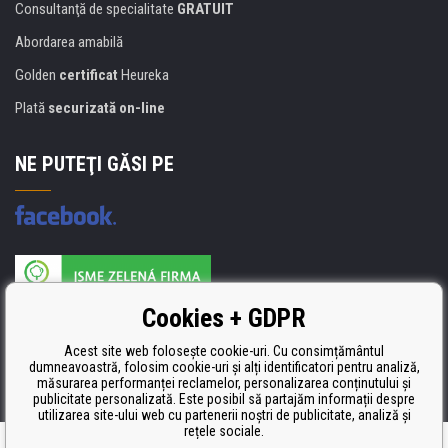
Consultanţă de specialitate
GRATUIT
Abordarea amabilă
Golden
certificat
Heureka
Plată
securizată on-line
NE PUTEŢI GĂSI PE
Producătorul umpluturii de rezervă este certificat
Cookies + GDPR
ISO 9001, ISO 14001 şi STMC.
Acest site web folosește cookie-uri. Cu consimțământul
dumneavoastră, folosim cookie-uri și alți identificatori pentru analiză,
măsurarea performanței reclamelor, personalizarea conținutului și
publicitate personalizată. Este posibil să partajăm informații despre
utilizarea site-ului web cu partenerii noștri de publicitate, analiză și
rețele sociale.