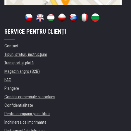
SERVICE PENTRU CLIENȚI
Contact
Tipuri, sfaturi, instrucțiuni
Transport şi plată
Magazin angro (B2B)
FAQ
Plangere
Condiţii comerciale si cookies
Confidentialitate
Pentru companii și instituţii
Închirierea de imprimante
Performanță de înlocuire