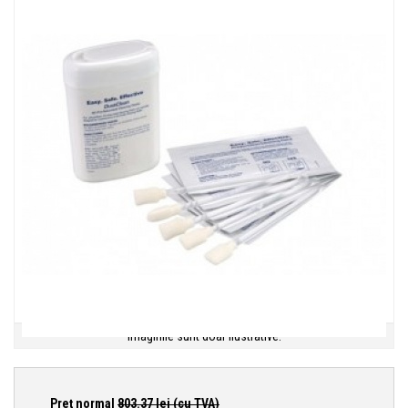
Imaginile sunt doar ilustrative.
Preţ normal
803.37
lei (cu TVA)