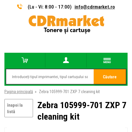
(Lu - Vi: 8:00 - 17:00)
info@cdrmarket.ro
Căutare
Pagina principală
»
Zebra 105999-701 ZXP 7 cleaning kit
Zebra 105999-701 ZXP 7
înapoi la
listă
cleaning kit