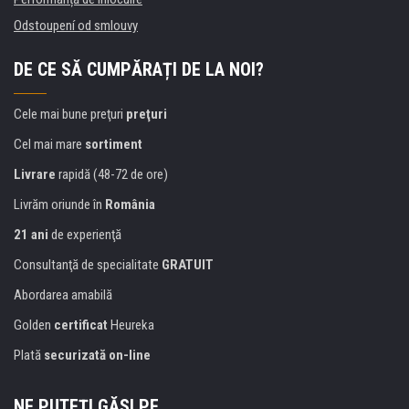
Odstoupení od smlouvy
DE CE SĂ CUMPĂRAȚI DE LA NOI?
Cele mai bune preţuri
preţuri
Cel mai mare
sortiment
Livrare
rapidă (48-72 de ore)
Livrăm oriunde în
România
21 ani
de experienţă
Consultanţă de specialitate
GRATUIT
Abordarea amabilă
Golden
certificat
Heureka
Plată
securizată on-line
NE PUTEŢI GĂSI PE