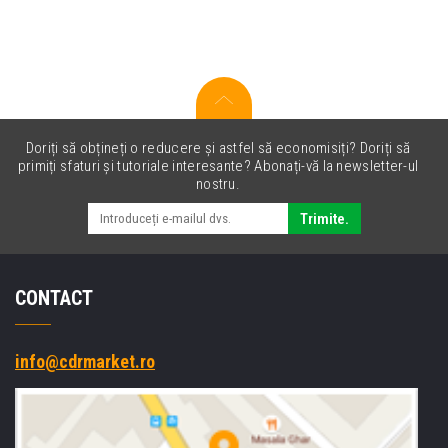
7
cleaning
kit
Doriți să obțineți o reducere și astfel să economisiți? Doriți să
primiți sfaturi și tutoriale interesante? Abonați-vă la newsletter-ul
nostru.
Trimite.
CONTACT
info@cdrmarket.ro