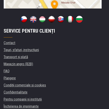
SERVICE PENTRU CLIENȚI
Contact
Tipuri, sfaturi, instrucțiuni
Transport şi plată
Magazin angro (B2B)
FAQ
Plangere
Condiţii comerciale si cookies
Confidentialitate
Pentru companii și instituţii
Închirierea de imprimante