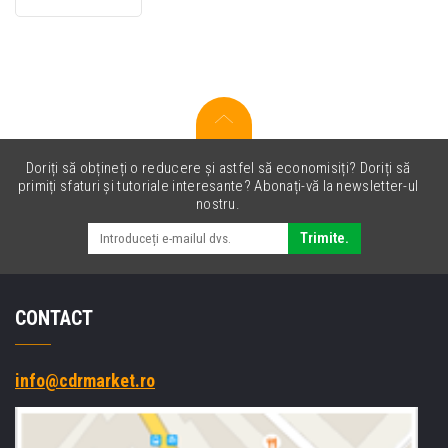
3
paper
guide,
58
mm
Doriți să obțineți o reducere și astfel să economisiți? Doriți să
primiți sfaturi și tutoriale interesante? Abonați-vă la newsletter-ul
nostru.
Trimite.
CONTACT
info@cdrmarket.ro