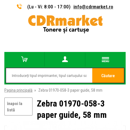
(Lu - Vi: 8:00 - 17:00)
info@cdrmarket.ro
Căutare
Pagina principală
»
Zebra 01970-058-3 paper guide, 58 mm
Zebra 01970-058-3
înapoi la
listă
paper guide, 58 mm