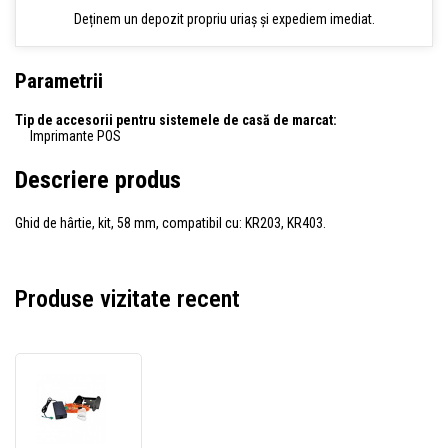
Deținem un depozit propriu uriaș și expediem imediat.
Parametrii
Tip de accesorii pentru sistemele de casă de marcat:
Imprimante POS
Descriere produs
Ghid de hârtie, kit, 58 mm, compatibil cu: KR203, KR403.
Produse vizitate recent
Zebra
01970-
058-