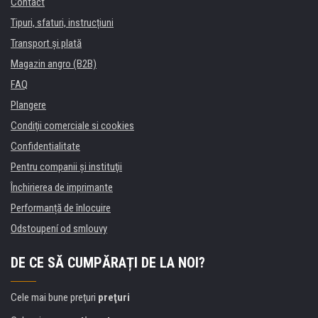
Contact
Tipuri, sfaturi, instrucțiuni
Transport şi plată
Magazin angro (B2B)
FAQ
Plangere
Condiţii comerciale si cookies
Confidentialitate
Pentru companii și instituţii
Închirierea de imprimante
Performanță de înlocuire
Odstoupení od smlouvy
DE CE SĂ CUMPĂRAȚI DE LA NOI?
Cele mai bune preţuri
preţuri