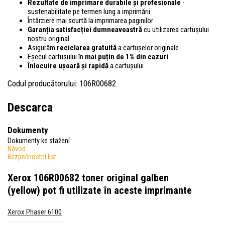
Rezultate de imprimare durabile și profesionale
-
sustenabilitate pe termen lung a imprimării
Întârziere mai scurtă la imprimarea paginilor
Garanția satisfacției dumneavoastră
cu utilizarea cartușului
nostru original
Asigurăm
reciclarea gratuită
a cartușelor originale
Eșecul cartușului în
mai puțin de 1% din cazuri
Înlocuire ușoară și rapidă
a cartușului
Codul producătorului: 106R00682
Descarca
Dokumenty
Dokumenty ke stažení
Návod
Bezpečnostní list
Xerox 106R00682 toner original galben
(yellow)
pot fi utilizate în aceste imprimante
Xerox Phaser 6100