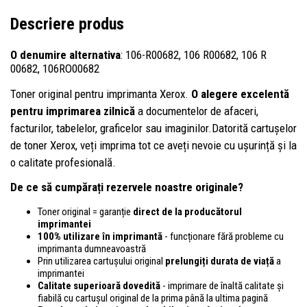
Descriere produs
O denumire alternativa
: 106-R00682, 106 R00682, 106 R
00682, 106RO00682
Toner original pentru imprimanta Xerox.
O alegere excelentă
pentru imprimarea zilnică
a documentelor de afaceri,
facturilor, tabelelor, graficelor sau imaginilor.Datorită cartușelor
de toner Xerox, veți imprima tot ce aveți nevoie cu ușurință și la
o calitate profesională.
De ce să cumpărați rezervele noastre originale?
Toner original = garanție
direct de la producătorul
imprimantei
100% utilizare în imprimantă
- funcționare fără probleme cu
imprimanta dumneavoastră
Prin utilizarea cartușului original
prelungiți durata de viață
a
imprimantei
Calitate superioară dovedită
- imprimare de înaltă calitate și
fiabilă cu cartușul original de la prima până la ultima pagină