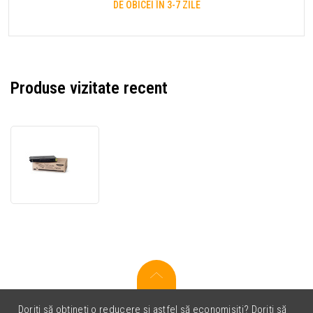
DE OBICEI ÎN 3-7 ZILE
Produse vizitate recent
Xerox
106R00682
toner
original
galben
(yellow)
Doriți să obțineți o reducere și astfel să economisiți? Doriți să