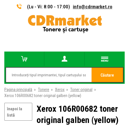
(Lu - Vi: 8:00 - 17:00)
info@cdrmarket.ro
Căutare
Pagina principală
»
Tonere
»
Xerox
»
Toner original
»
Xerox 106R00682 toner original galben (yellow)
Xerox 106R00682 toner
înapoi la
listă
original galben (yellow)