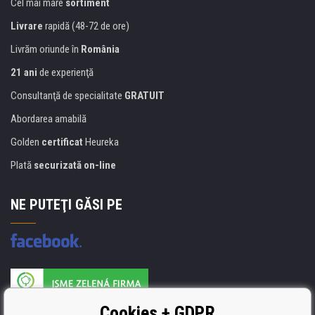
Cel mai mare
sortiment
Livrare
rapidă (48-72 de ore)
Livrăm oriunde în
România
21 ani
de experienţă
Consultanţă de specialitate
GRATUIT
Abordarea amabilă
Golden
certificat
Heureka
Plată
securizată on-line
NE PUTEŢI GĂSI PE
Producătorul umpluturii de rezervă este certificat
Cookies + GDPR