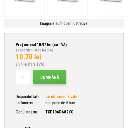
Imaginile sunt doar ilustrative.
Preţ normal
10.97
lei (cu TVA)
Economisiţi: 0.28 lei
(3%)
10.70
lei
8.84
lei (fără TVA)
CUMPĂRĂ
Disponibilitate
de obicei în 3 zile
La furnizor:
mai puțin de 5 buc
Codul nostru:
TXE106R682YG