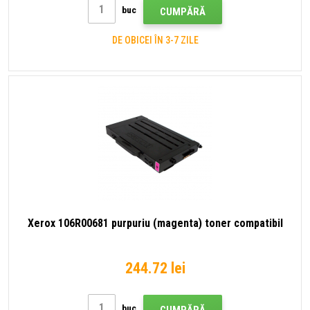
buc
CUMPĂRĂ
DE OBICEI ÎN 3-7 ZILE
Xerox 106R00681 purpuriu (magenta) toner compatibil
244.72 lei
buc