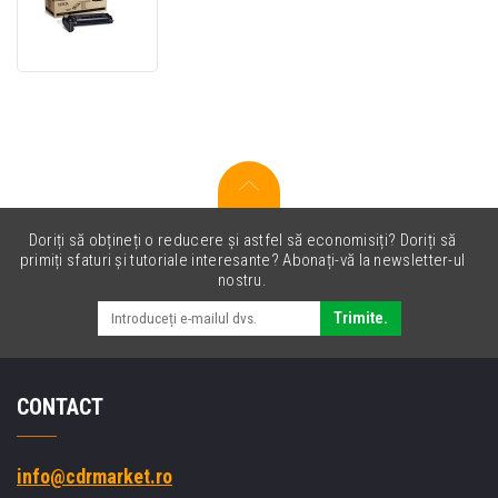
006R01160
toner
original
negru
(black)
Doriți să obțineți o reducere și astfel să economisiți? Doriți să
primiți sfaturi și tutoriale interesante? Abonați-vă la newsletter-ul
nostru.
Trimite.
CONTACT
info@cdrmarket.ro