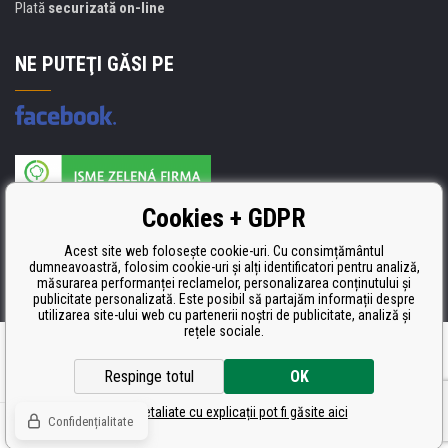
Plată
securizată on-line
NE PUTEŢI GĂSI PE
Producătorul umpluturii de rezervă este certificat
Cookies + GDPR
ISO 9001, ISO 14001 şi STMC.
Acest site web folosește cookie-uri. Cu consimțământul
dumneavoastră, folosim cookie-uri și alți identificatori pentru analiză,
măsurarea performanței reclamelor, personalizarea conținutului și
publicitate personalizată. Este posibil să partajăm informații despre
utilizarea site-ului web cu partenerii noștri de publicitate, analiză și
rețele sociale.
Ecommerce solutions
BINARGON.cz
Respinge totul
OK
Setări detaliate cu explicații pot fi găsite aici
Confidențialitate
© Toate drepturile rezervate CDRmarket.ro
Tonere şi cartuşe