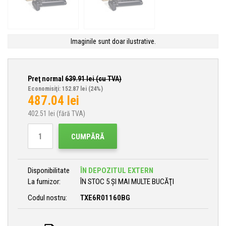
Imaginile sunt doar ilustrative.
Preţ normal
639.91
lei (cu TVA)
Economisiţi: 152.87 lei
(24%)
487.04
lei
402.51
lei (fără TVA)
CUMPĂRĂ
Disponibilitate
ÎN DEPOZITUL EXTERN
La furnizor:
ÎN STOC 5 ȘI MAI MULTE BUCĂŢI
Codul nostru:
TXE6R01160BG