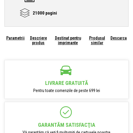
21000 pagini
Parametrii
Descriere
Destinat pentru
Produsul
Descarca
produs
imprimante
similar
LIVRARE GRATUITĂ
Pentru toate comenzile de peste 699 lei
GARANTĂM SATISFACŢIA
Vă garantăm că veți fi mulțumiți de cartușele noastre