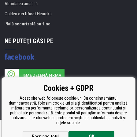
Abordarea amabilă
Golden
certificat
Heureka
Plată
securizată on-line
NE PUTEŢI GĂSI PE
Producătorul umpluturii de rezervă este certificat
Cookies + GDPR
ISO 9001, ISO 14001 şi STMC.
Acest site web folosește cookie-uri. Cu consimțământul
dumneavoastră, folosim cookie-uri și alți identificatori pentru analiză,
măsurarea performanței reclamelor, personalizarea conținutului și
publicitate personalizată. Este posibil să partajăm informații despre
utilizarea site-ului web cu partenerii noștri de publicitate, analiză și
rețele sociale.
Ecommerce solutions
BINARGON.cz
Respinge totul
OK