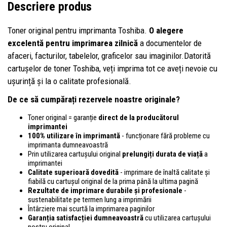
Descriere produs
Toner original pentru imprimanta Toshiba.
O alegere
excelentă pentru imprimarea zilnică
a documentelor de
afaceri, facturilor, tabelelor, graficelor sau imaginilor.Datorită
cartușelor de toner Toshiba, veți imprima tot ce aveți nevoie cu
ușurință și la o calitate profesională.
De ce să cumpărați rezervele noastre originale?
Toner original = garanție
direct de la producătorul
imprimantei
100% utilizare în imprimantă
- funcționare fără probleme cu
imprimanta dumneavoastră
Prin utilizarea cartușului original
prelungiți durata de viață
a
imprimantei
Calitate superioară dovedită
- imprimare de înaltă calitate și
fiabilă cu cartușul original de la prima până la ultima pagină
Rezultate de imprimare durabile și profesionale
-
sustenabilitate pe termen lung a imprimării
Întârziere mai scurtă la imprimarea paginilor
Garanția satisfacției dumneavoastră
cu utilizarea cartușului
nostru original