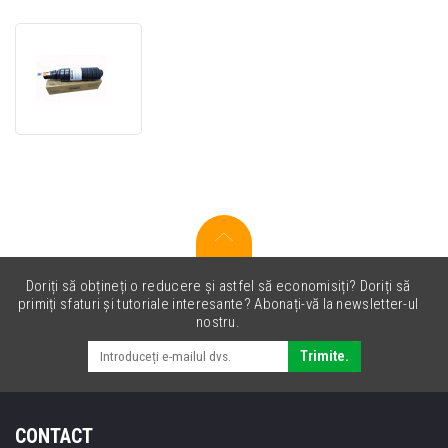
Toner
original
Toshiba
T3520
negru
(black)
Doriți să obțineți o reducere și astfel să economisiți? Doriți să
primiți sfaturi și tutoriale interesante? Abonați-vă la newsletter-ul
nostru.
Trimite.
CONTACT