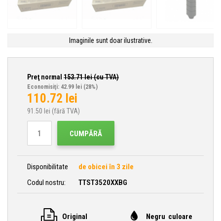
Imaginile sunt doar ilustrative.
Preţ normal
153.71
lei (cu TVA)
Economisiţi: 42.99 lei
(28%)
110.72
lei
91.50
lei (fără TVA)
CUMPĂRĂ
Disponibilitate
de obicei în 3 zile
Codul nostru:
TTST3520XXBG
Original
Negru culoare