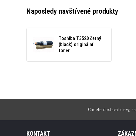
Naposledy navštívené produkty
Toshiba T3520 černý
(black) originální
toner
Chcete dostávat slevy, za
KONTAKT
ZÁKAZN