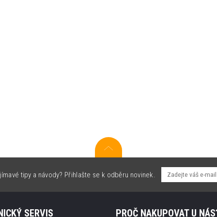
jímavé tipy a návody? Přihlašte se k odběru novinek.
ICKÝ SERVIS
PROČ NAKUPOVAT U NÁS