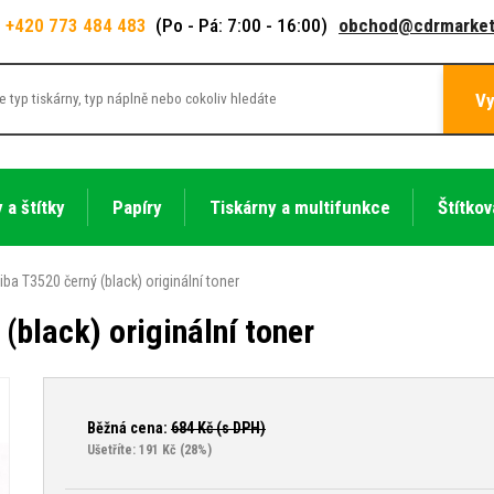
+420 773 484 483
(Po - Pá: 7:00 - 16:00)
obchod@cdrmarket
Vy
 a štítky
Papíry
Tiskárny a multifunkce
Štítkov
ba T3520 černý (black) originální toner
(black) originální toner
Běžná cena:
684
Kč (s DPH)
Ušetříte: 191 Kč
(28%)