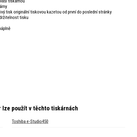
vaši tiskárnou
árny
livý tisk originální tiskovou kazetou od první do poslední stránky
ržitelnost tisku
náplně
r
lze použít v těchto tiskárnách
Toshiba e-Studio450