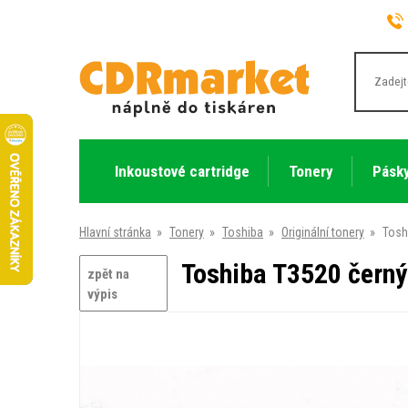
Inkoustové cartridge
Tonery
Pásky
Hlavní stránka
»
Tonery
»
Toshiba
»
Originální tonery
»
Toshi
Toshiba T3520 černý 
zpět na
výpis