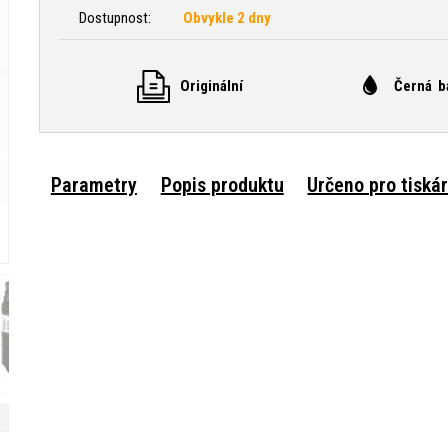
Dostupnost:
Obvykle 2 dny
Originální
Černá b
Parametry
Popis produktu
Určeno pro tiská