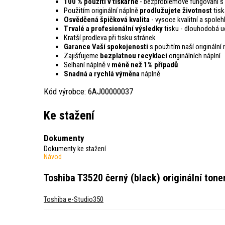
100 % použití v tiskárně
- bezproblémové fungování s 
Použitím originální náplně
prodlužujete životnost
tisk
Osvědčená špičková kvalita
- vysoce kvalitní a spoleh
Trvalé a profesionální výsledky
tisku - dlouhodobá ud
Kratší prodleva při tisku stránek
Garance Vaší spokojenosti
s použitím naší originální 
Zajišťujeme
bezplatnou recyklaci
originálních náplní
Selhaní náplně v
méně než 1% případů
Snadná a rychlá výměna
náplně
Kód výrobce: 6AJ00000037
Ke stažení
Dokumenty
Dokumenty ke stažení
Návod
Toshiba T3520 černý (black) originální tone
Toshiba e-Studio350