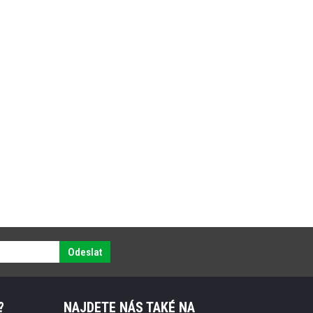
Odeslat
?
NAJDETE NÁS TAKÉ NA