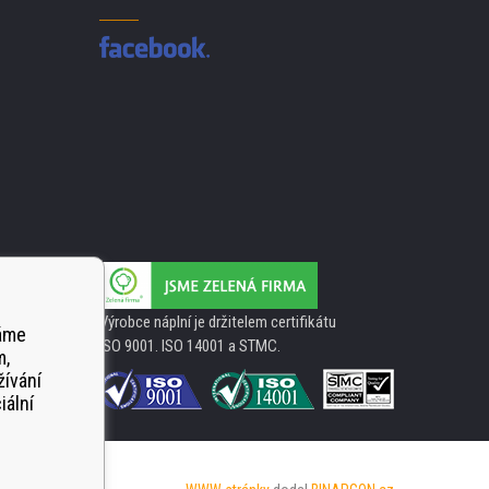
Výrobce náplní je držitelem certifikátu
váme
ISO 9001. ISO 14001 a STMC.
m,
žívání
iální