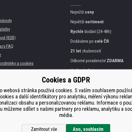
Nejnižší
ceny
, návody
Největší
sortiment
platby
Rychlé
dodání (24-48h)
od (B2B)
Dodáváme po
celé ČR
azy FAQ
21 let
zkušeností
e
Odborné poradenství
ZDARMA
podmínky a cookies
Vstřícný přístup
Cookies a GDPR
Zlatý
certifikát
Heureka
a instituce
tiskáren
o webová stránka používá cookies. S vaším souhlasem použí
Bezpečné
on-line platby
ookies a další identifikátory pro analytiku, měření výkonu rekla
lnění
nalizaci obsahu a personalizovanou reklamu. Informace o pou
í od smlouvy
 můžeme sdílet s našimi partnery pro reklamu, analytiku a soc
média.
Zamítnout vše
Ano, souhlasím