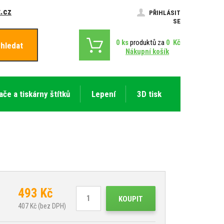
.cz
PŘIHLÁSIT
SE
0
ks
produktů za
0
Kč
hledat
Nákupní košík
ače a tiskárny štítků
Lepení
3D tisk
493
Kč
KOUPIT
407
Kč (bez DPH)