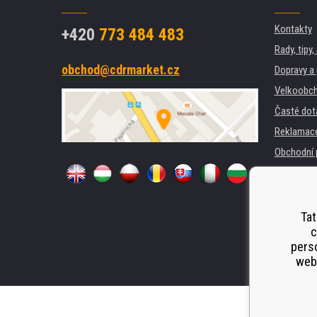
Kontakty
+420
773 484 483
Rady, tipy
obchod@cdrmarket.cz
Dopravy a 
Velkoobch
Časté dot
Reklamac
Obchodní 
GDPR
Pro firmy 
Pronájem 
Tat
c
Náhradní p
perso
Odstoupen
webu