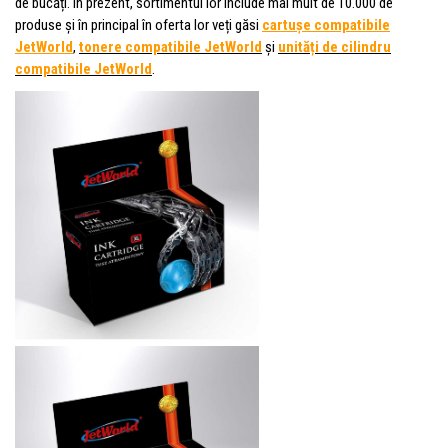
de bucăți. În prezent, sortimentul lor include mai mult de 10.000 de
produse și în principal în oferta lor veți găsi
cartușe compatibile
JetWorld
,
tonere compatibile
JetWorld
și
unități de cilindru
compatibile JetWorld
.