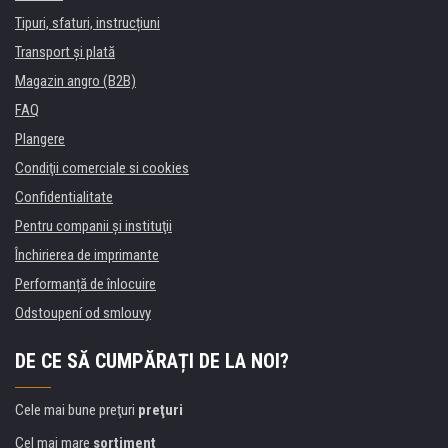
Tipuri, sfaturi, instrucțiuni
Transport şi plată
Magazin angro (B2B)
FAQ
Plangere
Condiţii comerciale si cookies
Confidentialitate
Pentru companii și instituţii
Închirierea de imprimante
Performanță de înlocuire
Odstoupení od smlouvy
DE CE SĂ CUMPĂRAȚI DE LA NOI?
Cele mai bune preţuri
preţuri
Cel mai mare
sortiment