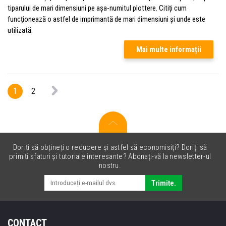
tiparului de mari dimensiuni pe așa-numitul plottere. Citiți cum
funcționează o astfel de imprimantă de mari dimensiuni și unde este
utilizată.
Mai multe informații
1
2
Doriți să obțineți o reducere și astfel să economisiți? Doriți să
primiți sfaturi și tutoriale interesante? Abonați-vă la newsletter-ul
nostru.
Trimite.
CONTACT