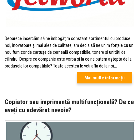
Deoarece încercăm să ne îmbogățim constant sortimentul cu produse
noi, inovatoare și mai ales de calitate, am decis să ne unim forțele cu un
nou furnizor de cartușe de cerneală compatibile, tonere și unități de
cilindru. Despre ce companie este vorba și la ce ne putem aștepta de la
produsele lor compatibile? Toate acestea le veți afla de la noi...
Mai multe informații
Copiator sau imprimantă multifuncțională? De ce
aveți cu adevărat nevoie?