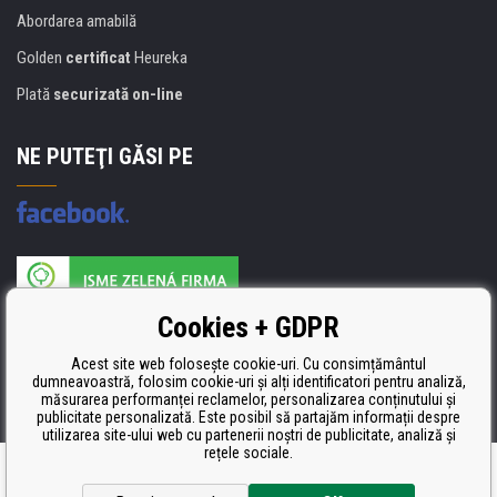
Abordarea amabilă
Golden
certificat
Heureka
Plată
securizată on-line
NE PUTEŢI GĂSI PE
Producătorul umpluturii de rezervă este certificat
Cookies + GDPR
ISO 9001, ISO 14001 şi STMC.
Acest site web folosește cookie-uri. Cu consimțământul
dumneavoastră, folosim cookie-uri și alți identificatori pentru analiză,
măsurarea performanței reclamelor, personalizarea conținutului și
publicitate personalizată. Este posibil să partajăm informații despre
utilizarea site-ului web cu partenerii noștri de publicitate, analiză și
rețele sociale.
Ecommerce solutions
BINARGON.cz