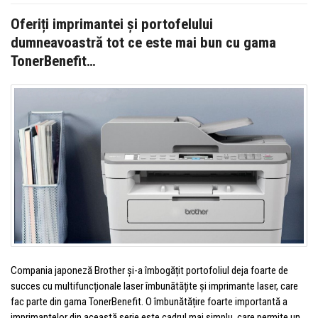
Oferiți imprimantei și portofelului
dumneavoastră tot ce este mai bun cu gama
TonerBenefit…
Compania japoneză Brother și-a îmbogățit portofoliul deja foarte de
succes cu multifuncționale laser îmbunătățite și imprimante laser, care
fac parte din gama TonerBenefit. O îmbunătățire foarte importantă a
imprimantelor din această serie este cadrul mai simplu, care permite un