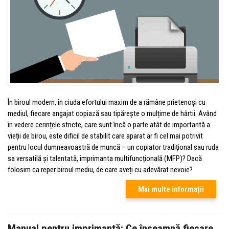
În biroul modern, în ciuda efortului maxim de a rămâne prietenoși cu
mediul, fiecare angajat copiază sau tipărește o mulțime de hârtii. Având
în vedere cerințele stricte, care sunt încă o parte atât de importantă a
vieții de birou, este dificil de stabilit care aparat ar fi cel mai potrivit
pentru locul dumneavoastră de muncă – un copiator tradițional sau ruda
sa versatilă și talentată, imprimanta multifuncțională (MFP)? Dacă
folosim ca reper biroul mediu, de care aveți cu adevărat nevoie?
Mai multe informații
Manual pentru imprimantă: Ce înseamnă fiecare