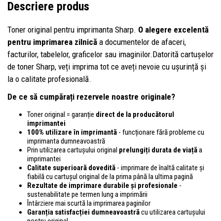
Descriere produs
Toner original pentru imprimanta Sharp.
O alegere excelentă
pentru imprimarea zilnică
a documentelor de afaceri,
facturilor, tabelelor, graficelor sau imaginilor.Datorită cartușelor
de toner Sharp, veți imprima tot ce aveți nevoie cu ușurință și
la o calitate profesională.
De ce să cumpărați rezervele noastre originale?
Toner original = garanție
direct de la producătorul
imprimantei
100% utilizare în imprimantă
- funcționare fără probleme cu
imprimanta dumneavoastră
Prin utilizarea cartușului original
prelungiți durata de viață
a
imprimantei
Calitate superioară dovedită
- imprimare de înaltă calitate și
fiabilă cu cartușul original de la prima până la ultima pagină
Rezultate de imprimare durabile și profesionale
-
sustenabilitate pe termen lung a imprimării
Întârziere mai scurtă la imprimarea paginilor
Garanția satisfacției dumneavoastră
cu utilizarea cartușului
nostru original