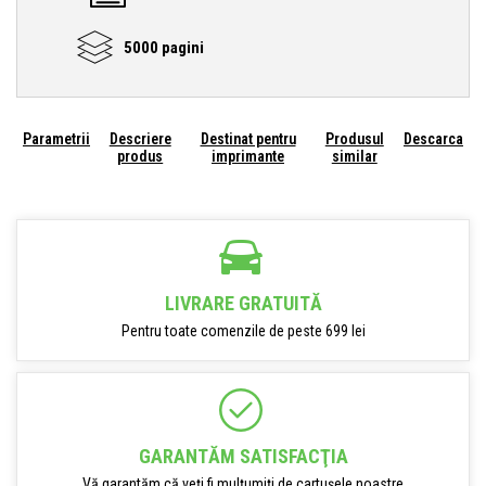
5000 pagini
Parametrii
Descriere
Destinat pentru
Produsul
Descarca
produs
imprimante
similar
LIVRARE GRATUITĂ
Pentru toate comenzile de peste 699 lei
GARANTĂM SATISFACŢIA
Vă garantăm că veți fi mulțumiți de cartușele noastre