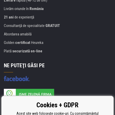
Livrare
rapidă (48-72 de ore)
Livrăm oriunde în
România
21 ani
de experienţă
Consultanţă de specialitate
GRATUIT
Abordarea amabilă
Golden
certificat
Heureka
Plată
securizată on-line
NE PUTEŢI GĂSI PE
Producătorul umpluturii de rezervă este certificat
Cookies + GDPR
ISO 9001, ISO 14001 şi STMC.
Acest site web folosește cookie-uri. Cu consimțământul