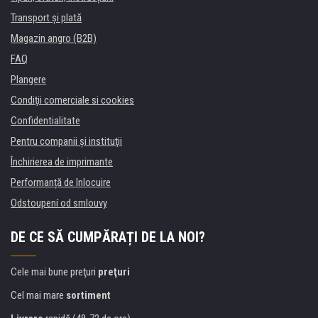
Transport şi plată
Magazin angro (B2B)
FAQ
Plangere
Condiţii comerciale si cookies
Confidentialitate
Pentru companii și instituţii
Închirierea de imprimante
Performanță de înlocuire
Odstoupení od smlouvy
DE CE SĂ CUMPĂRAȚI DE LA NOI?
Cele mai bune preţuri
preţuri
Cel mai mare
sortiment