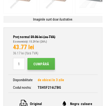
Imaginile sunt doar ilustrative.
Preţ normal
59.06
lei (cu TVA)
Economisiţi: 15.29 lei
(26%)
43.77
lei
36.17
lei (fără TVA)
CUMPĂRĂ
Disponibilitate
de obicei în 3 zile
Codul nostru:
TSHSF216LTBG
Original
Negru culoare