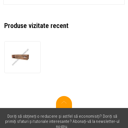
Produse vizitate recent
Sharp
SF-
216T1
toner
original
negru
(black)
Doriți să obțineți o reducere și astfel să economisiți? Doriți să
primiți sfaturi și tutoriale interesante? Abonați-vă la newsletter-ul
nostru.