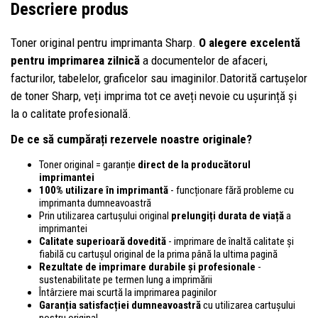
Descriere produs
Toner original pentru imprimanta Sharp.
O alegere excelentă
pentru imprimarea zilnică
a documentelor de afaceri,
facturilor, tabelelor, graficelor sau imaginilor.Datorită cartușelor
de toner Sharp, veți imprima tot ce aveți nevoie cu ușurință și
la o calitate profesională.
De ce să cumpărați rezervele noastre originale?
Toner original = garanție
direct de la producătorul
imprimantei
100% utilizare în imprimantă
- funcționare fără probleme cu
imprimanta dumneavoastră
Prin utilizarea cartușului original
prelungiți durata de viață
a
imprimantei
Calitate superioară dovedită
- imprimare de înaltă calitate și
fiabilă cu cartușul original de la prima până la ultima pagină
Rezultate de imprimare durabile și profesionale
-
sustenabilitate pe termen lung a imprimării
Întârziere mai scurtă la imprimarea paginilor
Garanția satisfacției dumneavoastră
cu utilizarea cartușului
nostru original