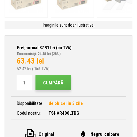
Imaginile sunt doar ilustrative.
Preţ normal
87.91
lei (cu TVA)
Economisiţi: 24.48 lei
(28%)
63.43
lei
52.42
lei (fără TVA)
CUMPĂRĂ
Disponibilitate
de obicei în 3 zile
Codul nostru:
TSHAR400LTBG
Original
Negru culoare