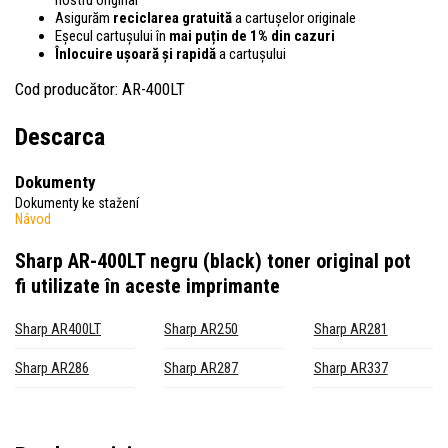
Asigurăm
reciclarea gratuită
a cartușelor originale
Eșecul cartușului în
mai puțin de 1% din cazuri
Înlocuire ușoară și rapidă
a cartușului
Cod producător: AR-400LT
Descarca
Dokumenty
Dokumenty ke stažení
Návod
Sharp AR-400LT negru (black) toner original
pot
fi utilizate în aceste imprimante
Sharp AR400LT
Sharp AR250
Sharp AR281
Sharp AR286
Sharp AR287
Sharp AR337