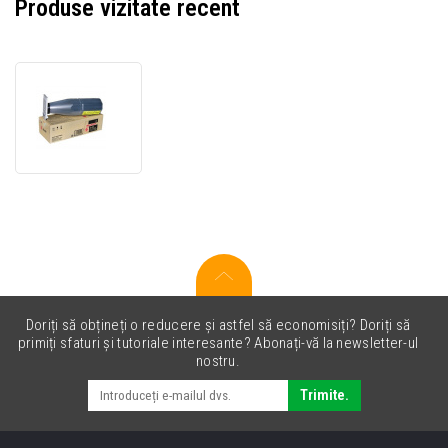
Produse vizitate recent
Sharp
AR-
400LT
negru
(black)
toner
original
Doriți să obțineți o reducere și astfel să economisiți? Doriți să
primiți sfaturi și tutoriale interesante? Abonați-vă la newsletter-ul
nostru.
Trimite.