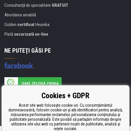
Consultanţă de specialitate
GRATUIT
Abordarea amabilă
Golden
certificat
Heureka
Plată
securizată on-line
NE PUTEŢI GĂSI PE
Producătorul umpluturii de rezervă este certificat
Cookies + GDPR
ISO 9001, ISO 14001 şi STMC.
Acest site web folosește cookie-uri. Cu consimțământul
dumneavoastră, folosim cookie-uri și alți identificatori pentru analiză,
măsurarea performanței reclamelor, personalizarea conținutului și
publicitate personalizată. Este posibil să partajăm informații despre
utilizarea site-ului web cu partenerii noștri de publicitate, analiză și
rețele sociale.