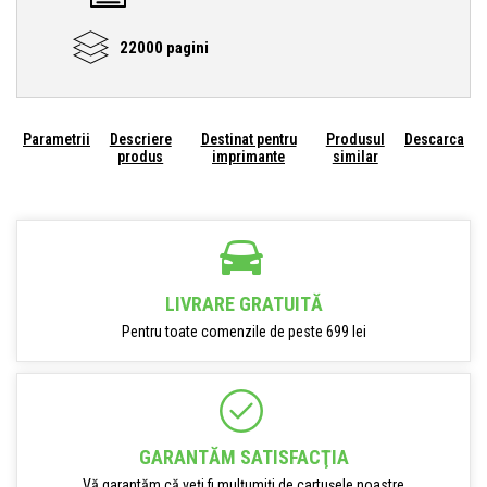
22000 pagini
Parametrii
Descriere
Destinat pentru
Produsul
Descarca
produs
imprimante
similar
LIVRARE GRATUITĂ
Pentru toate comenzile de peste 699 lei
GARANTĂM SATISFACŢIA
Vă garantăm că veți fi mulțumiți de cartușele noastre