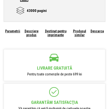
43000 pagini
Parametrii
Descriere
Destinat pentru
Produsul
Descarca
produs
imprimante
similar
LIVRARE GRATUITĂ
Pentru toate comenzile de peste 699 lei
GARANTĂM SATISFACŢIA
Vă garantăm că veți fi mulțumiți de cartușele noastre