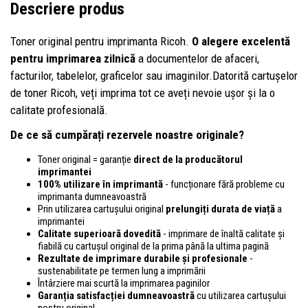
Descriere produs
Toner original pentru imprimanta Ricoh.
O alegere excelentă
pentru imprimarea zilnică
a documentelor de afaceri,
facturilor, tabelelor, graficelor sau imaginilor.Datorită cartușelor
de toner Ricoh, veți imprima tot ce aveți nevoie ușor și la o
calitate profesională.
De ce să cumpărați rezervele noastre originale?
Toner original = garanție
direct de la producătorul
imprimantei
100% utilizare în imprimantă
- funcționare fără probleme cu
imprimanta dumneavoastră
Prin utilizarea cartușului original
prelungiți durata de viață
a
imprimantei
Calitate superioară dovedită
- imprimare de înaltă calitate și
fiabilă cu cartușul original de la prima până la ultima pagină
Rezultate de imprimare durabile și profesionale
-
sustenabilitate pe termen lung a imprimării
Întârziere mai scurtă la imprimarea paginilor
Garanția satisfacției dumneavoastră
cu utilizarea cartușului
nostru original