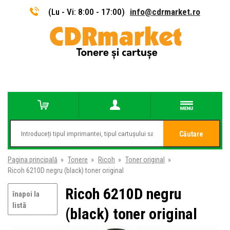
(Lu - Vi: 8:00 - 17:00)
info@cdrmarket.ro
Căutare
Pagina principală
»
Tonere
»
Ricoh
»
Toner original
»
Ricoh 6210D negru (black) toner original
Ricoh 6210D negru
înapoi la
listă
(black) toner original