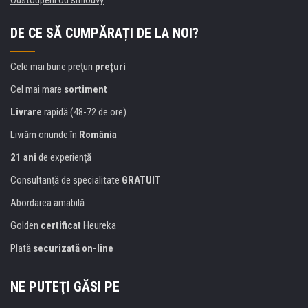
Odstoupení od smlouvy
DE CE SĂ CUMPĂRAȚI DE LA NOI?
Cele mai bune preţuri
preţuri
Cel mai mare
sortiment
Livrare
rapidă (48-72 de ore)
Livrăm oriunde în
România
21 ani
de experienţă
Consultanţă de specialitate
GRATUIT
Abordarea amabilă
Golden
certificat
Heureka
Plată
securizată on-line
NE PUTEŢI GĂSI PE