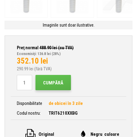
Imaginile sunt doar ilustrative.
Preţ normal
488.90
lei (cu TVA)
Economisiţi: 136.8 lei
(28%)
352.10
lei
290.99
lei (fără TVA)
CUMPĂRĂ
Disponibilitate
de obicei în 3 zile
Codul nostru:
TRIT6210XXBG
Original
Negru culoare