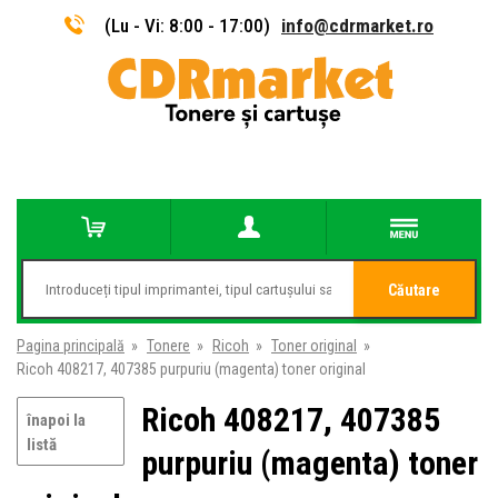
(Lu - Vi: 8:00 - 17:00)
info@cdrmarket.ro
Căutare
Pagina principală
»
Tonere
»
Ricoh
»
Toner original
»
Ricoh 408217, 407385 purpuriu (magenta) toner original
Ricoh 408217, 407385
înapoi la
listă
purpuriu (magenta) toner