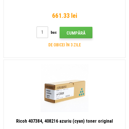
661.33 lei
buc
CUMPĂRĂ
DE OBICEI ÎN 3 ZILE
Ricoh 407384, 408216 azuriu (cyan) toner original