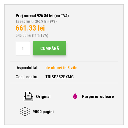
Preţ normal
926.84
lei (cu TVA)
Economisiţi: 265.5 lei
(29%)
661.33
lei
546.55
lei (fără TVA)
CUMPĂRĂ
Disponibilitate
de obicei în 3 zile
Codul nostru:
TRISP352EXMG
Original
Purpuriu culoare
9000 pagini