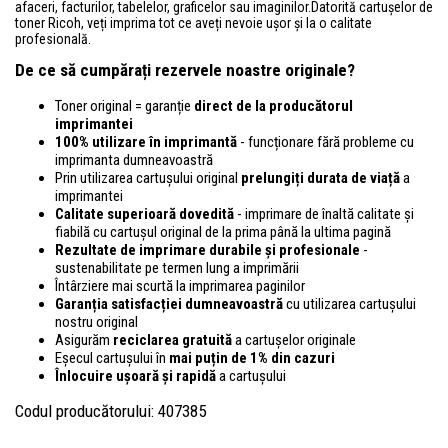
afaceri, facturilor, tabelelor, graficelor sau imaginilor.Datorită cartușelor de
toner Ricoh, veți imprima tot ce aveți nevoie ușor și la o calitate
profesională.
De ce să cumpărați rezervele noastre originale?
Toner original = garanție
direct de la producătorul
imprimantei
100% utilizare în imprimantă
- funcționare fără probleme cu
imprimanta dumneavoastră
Prin utilizarea cartușului original
prelungiți durata de viață
a
imprimantei
Calitate superioară dovedită
- imprimare de înaltă calitate și
fiabilă cu cartușul original de la prima până la ultima pagină
Rezultate de imprimare durabile și profesionale
-
sustenabilitate pe termen lung a imprimării
Întârziere mai scurtă la imprimarea paginilor
Garanția satisfacției dumneavoastră
cu utilizarea cartușului
nostru original
Asigurăm
reciclarea gratuită
a cartușelor originale
Eșecul cartușului în
mai puțin de 1% din cazuri
Înlocuire ușoară și rapidă
a cartușului
Codul producătorului: 407385