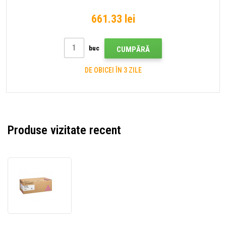
661.33 lei
buc
CUMPĂRĂ
DE OBICEI ÎN 3 ZILE
Produse vizitate recent
Ricoh
408217,
407385
purpuriu
(magenta)
toner