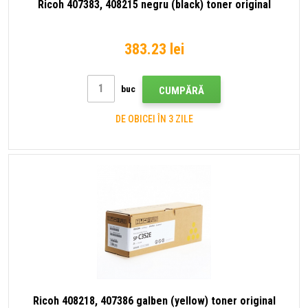
Ricoh 407383, 408215 negru (black) toner original
383.23 lei
buc
CUMPĂRĂ
DE OBICEI ÎN 3 ZILE
Ricoh 408218, 407386 galben (yellow) toner original