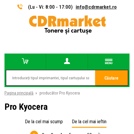
(Lu - Vi: 8:00 - 17:00)
info@cdrmarket.ro
Căutare
Pagina principală
»
producător Pro Kyocera
Pro Kyocera
De la cel mai scump
De la cel mai ieftin