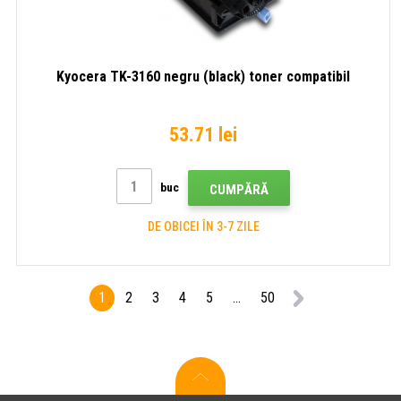
Kyocera TK-3160 negru (black) toner compatibil
53.71 lei
buc
CUMPĂRĂ
DE OBICEI ÎN 3-7 ZILE
1
2
3
4
5
...
50