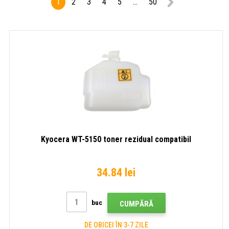
1
2
3
4
5
...
50
Kyocera WT-5150 toner rezidual compatibil
34.84 lei
buc
CUMPĂRĂ
DE OBICEI ÎN 3-7 ZILE