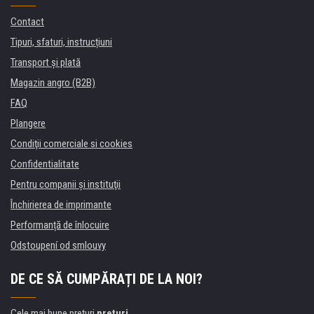
Contact
Tipuri, sfaturi, instrucțiuni
Transport şi plată
Magazin angro (B2B)
FAQ
Plangere
Condiţii comerciale si cookies
Confidentialitate
Pentru companii și instituţii
Închirierea de imprimante
Performanță de înlocuire
Odstoupení od smlouvy
DE CE SĂ CUMPĂRAȚI DE LA NOI?
Cele mai bune preţuri
preţuri