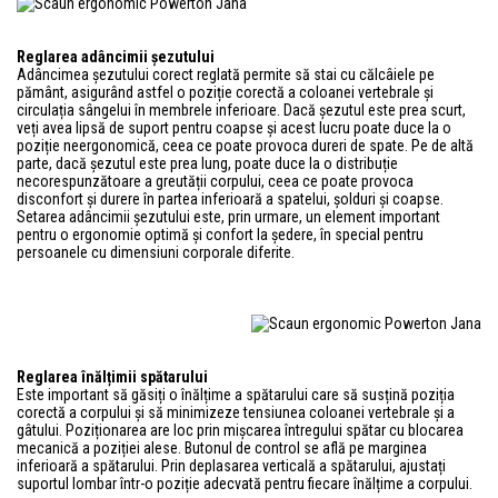
Reglarea adâncimii șezutului
Adâncimea șezutului corect reglată permite să stai cu călcâiele pe
pământ, asigurând astfel o poziție corectă a coloanei vertebrale și
circulația sângelui în membrele inferioare. Dacă șezutul este prea scurt,
veți avea lipsă de suport pentru coapse și acest lucru poate duce la o
poziție neergonomică, ceea ce poate provoca dureri de spate. Pe de altă
parte, dacă șezutul este prea lung, poate duce la o distribuție
necorespunzătoare a greutății corpului, ceea ce poate provoca
disconfort și durere în partea inferioară a spatelui, șolduri și coapse.
Setarea adâncimii șezutului este, prin urmare, un element important
pentru o ergonomie optimă și confort la ședere, în special pentru
persoanele cu dimensiuni corporale diferite.
Reglarea înălțimii spătarului
Este important să găsiți o înălțime a spătarului care să susțină poziția
corectă a corpului și să minimizeze tensiunea coloanei vertebrale și a
gâtului. Poziționarea are loc prin mișcarea întregului spătar cu blocarea
mecanică a poziției alese. Butonul de control se află pe marginea
inferioară a spătarului. Prin deplasarea verticală a spătarului, ajustați
suportul lombar într-o poziție adecvată pentru fiecare înălțime a corpului.