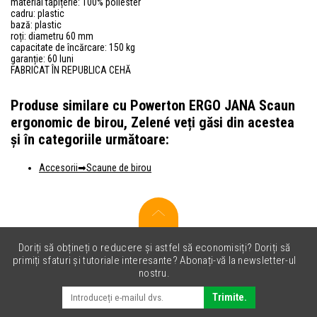
material tapițerie: 100% poliester
cadru: plastic
bază: plastic
roți: diametru 60 mm
capacitate de încărcare: 150 kg
garanție: 60 luni
FABRICAT ÎN REPUBLICA CEHĂ
Produse similare cu Powerton ERGO JANA Scaun
ergonomic de birou, Zelené veți găsi din acestea
și în categoriile următoare:
Accesorii
Scaune de birou
Doriți să obțineți o reducere și astfel să economisiți? Doriți să
primiți sfaturi și tutoriale interesante? Abonați-vă la newsletter-ul
nostru.
Trimite.