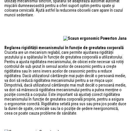
utilizați mecanismul sincron, spătarul se adaptează automat automat
mișcării dumneavoastră pentru a oferi suport optim pentru spate și
coloana cervicală. Ajută astfel la reducerea oboselii care apare în cazul
muncii sedentare.
Reglarea rigidității mecanismului în funcție de greutatea corporală
Cruceta are un mecanism reglabil, care permite ajustarea rigidității
șezutului și a spătarului în funcție de greutatea corporală a utilizatorului.
Pentru a ajusta rigiditatea mecanismului, de obicei este necesar să rotiți
controlul de sub șezut în sensul acelor de ceasornic pentru a crește
rigiditatea sau în sens invers acelor de ceasornic pentru a reduce
rigiditatea. Dacă utilizatorul cântărește mai puțin decât o persoană medie,
va dori să reducă rigiditatea mecanismului pentru a se mișca ușor.
Dimpotrivă, dacă utilizatorul cântărește mai mult decât o persoană medie,
va dori să mărească rigiditatea mecanismului pentru a putea menține o
poziție corectă a corpului. Este important să ajustați corect rigiditatea
mecanismului în funcție de greutatea corporală proprie, pentru a asigura
o ergonomie corectă. Rigiditatea setată prea sus sau prea jos poate duce
la dureri de spate, cervicale sau la o poziție de ședere neergonomică,
ceea ce poate cauza probleme de sănătate.