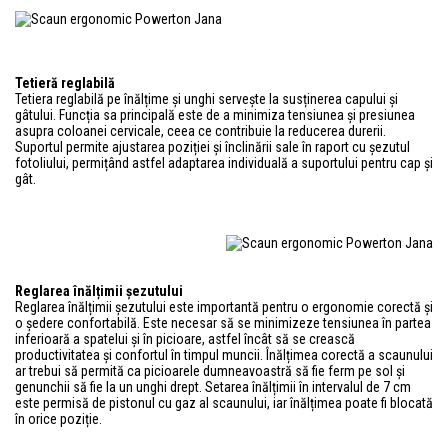
Tetieră reglabilă
Tetiera reglabilă pe înălțime și unghi servește la susținerea capului și
gâtului. Funcția sa principală este de a minimiza tensiunea și presiunea
asupra coloanei cervicale, ceea ce contribuie la reducerea durerii.
Suportul permite ajustarea poziției și înclinării sale în raport cu șezutul
fotoliului, permițând astfel adaptarea individuală a suportului pentru cap și
gât.
Reglarea înălțimii șezutului
Reglarea înălțimii șezutului este importantă pentru o ergonomie corectă și
o ședere confortabilă. Este necesar să se minimizeze tensiunea în partea
inferioară a spatelui și în picioare, astfel încât să se crească
productivitatea și confortul în timpul muncii. Înălțimea corectă a scaunului
ar trebui să permită ca picioarele dumneavoastră să fie ferm pe sol și
genunchii să fie la un unghi drept. Setarea înălțimii în intervalul de 7 cm
este permisă de pistonul cu gaz al scaunului, iar înălțimea poate fi blocată
în orice poziție.