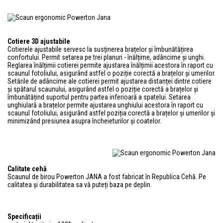
Cotiere 3D ajustabile
Cotierele ajustabile servesc la susținerea brațelor și îmbunătățirea
confortului. Permit setarea pe trei planuri - înălțime, adâncime și unghi.
Reglarea înălțimii cotierei permite ajustarea înălțimii acestora în raport cu
scaunul fotoliului, asigurând astfel o poziție corectă a brațelor și umerilor.
Setările de adâncime ale cotierei permit ajustarea distanței dintre cotiere
și spătarul scaunului, asigurând astfel o poziție corectă a brațelor și
îmbunătățind suportul pentru partea inferioară a spatelui. Setarea
unghiulară a brațelor permite ajustarea unghiului acestora în raport cu
scaunul fotoliului, asigurând astfel poziția corectă a brațelor și umerilor și
minimizând presiunea asupra încheieturilor și coatelor.
Calitate cehă
Scaunul de birou Powerton JANA a fost fabricat în Republica Cehă. Pe
calitatea și durabilitatea sa vă puteți baza pe deplin.
Specificații