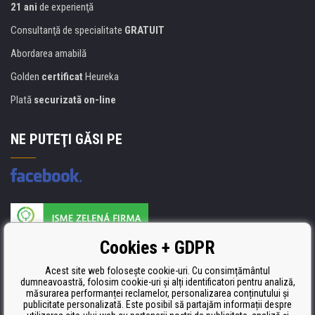
21 ani
de experienţă
Consultanţă de specialitate
GRATUIT
Abordarea amabilă
Golden
certificat
Heureka
Plată
securizată on-line
NE PUTEŢI GĂSI PE
Producătorul umpluturii de rezervă este certificat
Cookies + GDPR
ISO 9001, ISO 14001 şi STMC.
Acest site web folosește cookie-uri. Cu consimțământul
dumneavoastră, folosim cookie-uri și alți identificatori pentru analiză,
măsurarea performanței reclamelor, personalizarea conținutului și
publicitate personalizată. Este posibil să partajăm informații despre