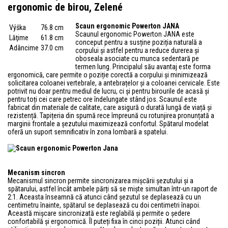
ergonomic de birou, Zelené
Scaun ergonomic Powerton JANA
Výška
76.8 cm
Scaunul ergonomic Powerton JANA este
Lăţime
61.8 cm
conceput pentru a susține poziția naturală a
Adâncime
37.0 cm
corpului și astfel pentru a reduce durerea și
oboseala asociate cu munca sedentară pe
termen lung. Principalul său avantaj este forma
ergonomică, care permite o poziție corectă a corpului și minimizează
solicitarea coloanei vertebrale, a antebrațelor și a coloanei cervicale. Este
potrivit nu doar pentru mediul de lucru, ci și pentru birourile de acasă și
pentru toți cei care petrec ore îndelungate stând jos. Scaunul este
fabricat din materiale de calitate, care asigură o durată lungă de viață și
rezistență. Tapițeria din spumă rece împreună cu rotunjirea pronunțată a
marginii frontale a șezutului maximizează confortul. Spătarul modelat
oferă un suport semnificativ în zona lombară a spatelui.
Mecanism sincron
Mecanismul sincron permite sincronizarea mișcării șezutului și a
spătarului, astfel încât ambele părți să se miște simultan într-un raport de
2:1. Aceasta înseamnă că atunci când șezutul se deplasează cu un
centimetru înainte, spătarul se deplasează cu doi centimetri înapoi.
Această mișcare sincronizată este reglabilă și permite o ședere
confortabilă și ergonomică. Îl puteți fixa în cinci poziții. Atunci când