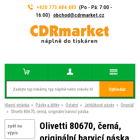
+420 773 484 483
(Po - Pá: 7:00 -
16:00)
obchod@cdrmarket.cz
Vyhledat
Hlavní stránka
»
Pásky a štítky
»
Ostatní
»
Jehličkové pásky
»
Originál
»
Olivetti 80670, černá, originální barvicí páska
Olivetti 80670, černá,
zpět na
výpis
originální barvicí páska