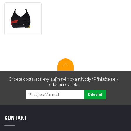
Olivetti
80670,
černá,
originální
barvicí
páska
Chcete dostávat slevy, zajímavé tipy a návody? Přihlašte se k
odběru novinek.
Odeslat
KONTAKT