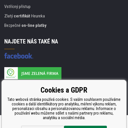
Vstřícný přístup
Zlatý
certifikát
Heureka
Bezpečné
on-line platby
NAJDETE NÁS TAKÉ NA
Výrobce náplní je držitelem certifikátu
Cookies a GDPR
ISO 9001. ISO 14001 a STMC.
Tato webová stránka používá cookies. S vaším souhlasem používáme
cookies a další identifikátory pro analytiku, měření výkonu reklam,
personalizaci obsahu a personalizovanou reklamu. Informace o
používání webu můžeme sdílet s našimi partnery pro reklamu,
analytiku a sociální média.
Tento eshop dodala firma
BINARGON.cz